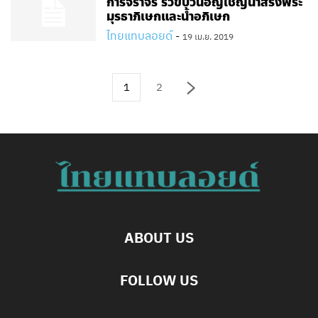
การจราจร ริ้วขบวนอัญเชิญน้ำสรงพระ
มุรธาภิเษกและน้ำอภิเษก
ไทยแทบลอยด์
-
19 เม.ย. 2019
1
2
ABOUT US
FOLLOW US