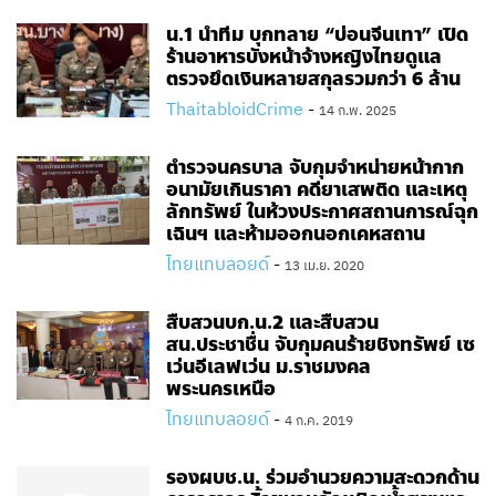
น.1 นำทีม บุกทลาย “บ่อนจีนเทา” เปิด
ร้านอาหารบังหน้าจ้างหญิงไทยดูแล
ตรวจยึดเงินหลายสกุลรวมกว่า 6 ล้าน
ThaitabloidCrime
-
14 ก.พ. 2025
ตำรวจนครบาล จับกุมจำหน่ายหน้ากาก
อนามัยเกินราคา คดียาเสพติด และเหตุ
ลักทรัพย์ ในห้วงประกาศสถานการณ์ฉุก
เฉินฯ และห้ามออกนอกเคหสถาน
ไทยแทบลอยด์
-
13 เม.ย. 2020
สืบสวนบก.น.2​ และสืบสวน
สน.ประชาชื่น​ จับกุมคนร้ายชิงทรัพย์ เซ
เว่นอีเลฟเว่น ม.ราชมงคล
พระนครเหนือ
ไทยแทบลอยด์
-
4 ก.ค. 2019
รอง​ผบช.น. ร่วมอำนวยความสะดวกด้าน