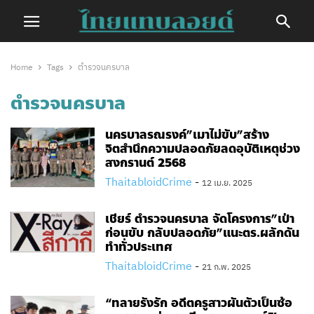
Home
Tags
ตำรวจนครบาล
ตำรวจนครบาล
นครบาลรณรงค์”เมาไม่ขับ”สร้าง
จิตสำนึกความปลอดภัยลดอุบัติเหตุช่วง
สงกรานต์ 2568
ThaitabloidCrime
-
12 เม.ย. 2025
เชียร์ ตำรวจนครบาล จัดโครงการ”เป่า
ก่อนขับ กลับปลอดภัย”แนะตร.ผลักดัน
ทำทั่วประเทศ
ThaitabloidCrime
-
21 ก.พ. 2025
“ทลายรังรัก อดีตครูสาวผันตัวเป็นซ้อ