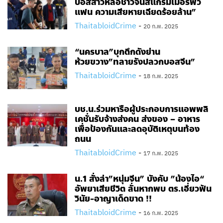
บอสสาวหล่อชาวจีนสแกรมเมอร์ฟิว
แฟน ความเสียหายเฉียดร้อยล้าน”
ThaitabloidCrime
-
20 ก.พ. 2025
“นครบาล”บุกตึกดังย่าน
ห้วยขวาง”ทลายรังปลวกบอสจีน”
ThaitabloidCrime
-
18 ก.พ. 2025
บช.น.ร่วมหารือผู้ประกอบการแอพพลิ
เคชั่นรับจ้างส่งคน ส่งของ – อาหาร
เพื่อป้องกันและลดอุบัติเหตุบนท้อง
ถนน
ThaitabloidCrime
-
17 ก.พ. 2025
น.1 สั่งล่า”หนุ่มจีน” บังคับ ”น้องไอ“
อัพยาเสียชีวิต ลั่นหากพบ ตร.เอี่ยวฟัน
วินัย-อาญาเด็ดขาด !!
ThaitabloidCrime
-
16 ก.พ. 2025