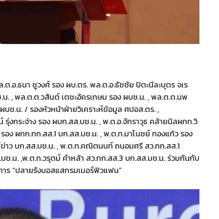
 , พล.ต.อ.ธนา ชูวงศ์ รอง ผบ.ตร. พล.ต.อ.ธัชชัย ปิตะนีละบุตร จเร
น. , พล.ต.ต.วสันต์ เตชะอัครเกษม รอง ผบช.น. , พล.ต.ต.นพ
 ผบช.น. / รองหัวหน้าฝ่ายวิเคราะห์ข้อมูล ศปอส.ตร. ,
 รุ่งกระจ่าง รอง ผบก.สส.บช.น. , พ.ต.อ.จักราวุธ คล้ายนิลผกก.วิ
ณ์ รอง ผกก.กก.สส.1 บก.สส.บช.น. , พ.ต.ท.มาโนชย์ ทองแก้ว รอง
์ข่าว บก.สส.บช.น. , พ.ต.ท.คณิตนนท์ ถนอมศรี สว.กก.สส.1
บช.น. ,พ.ต.ท.วรุตม์ คำหล้า สว.กก.สส.3 บก.สส.บช.น. ร่วมกันกับ
บัติการ “ปลายรังบอสแสกรมเมอร์ฟิวแฟน”