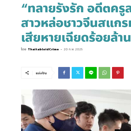
“ทลายรังรัก อดีตครู
สาวหล่อชาวจีนสแกร
เสียหายเฉียดร้อยล้า
โดย
ThaitabloidCrime
-
20 ก.พ. 2025
แบ่งปัน