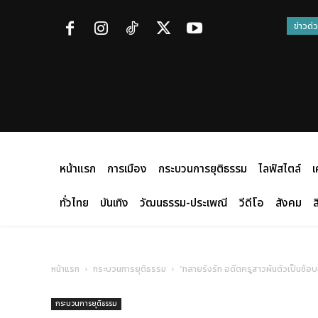
ข่าวด่
หน้าแรก
การเมือง
กระบวนการยุติธรรม
ไลฟ์สไตล์
เ
ทั่วไทย
บันเทิง
วัฒนธรรม-ประเพณี
วีดีโอ
สังคม
ส
หน้าแรก
กระบวนการยุติธรรม
“ทลายรังรัก อดีตครูสาวผันตัวเป็นซ้
กระบวนการยุติธรรม