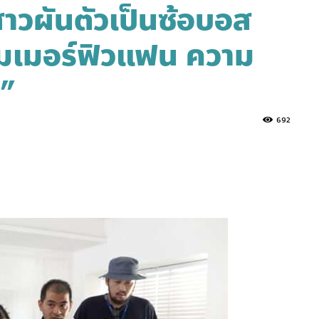
สาวผันตัวเป็นซ้อบอส
มเมอร์ฟิวแฟน ความ
น”
692