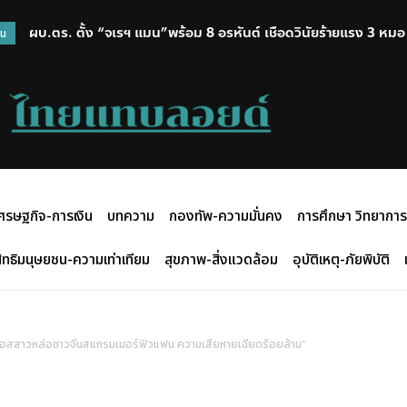
ผบ.ตร. ตั้ง “จเรฯ แมน”พร้อม 8 อรหันต์ เชือดวินัยร้ายแรง 3 หมอ รพ.
X-Ray คลองตำหรุ ล้างบางยาเสพติด ฟื้นฟูผู้เสพ-ตัดวงจรยา ส่งต
วน
ศรษฐกิจ-การเงิน
บทความ
กองทัพ-ความมั่นคง
การศึกษา วิทยาการ
ิทธิมนุษยชน-ความเท่าเทียม
สุขภาพ-สิ่งแวดล้อม
อุบัติเหตุ-ภัยพิบัติ
อบอสสาวหล่อชาวจีนสแกรมเมอร์ฟิวแฟน ความเสียหายเฉียดร้อยล้าน”