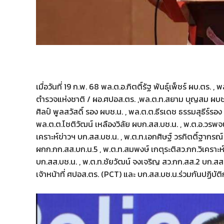
เมื่อวันที่ 19 ก.พ. 68 พล.ต.อ.กิตติ์รัฐ พันธุ์เพ็ชร์ ผบ.ตร.
ตำรวจแห่งชาติ / ผอ.ศปอส.ตร. ,พล.ต.ท.สยาม บุญสม ผบช.
ศิลป์ พูลสวัสดิ์ รอง ผบช.น. , พล.ต.ต.ธีรเดช ธรรมสุธีร์รอง
พล.ต.ต.โชติวัฒน์ เหลืองวิลัย ผบก.สส.บช.น. , พ.ต.อ.วรพจน์
เคราะห์ข่าวฯ บก.สส.บช.น. , พ.ต.ท.เอกศิษฐ์ วรกิตติ์ฐากร
ผกก.กก.สส.บก.น.5 , พ.ต.ท.สมพงษ์ เกตุระติสว.กก.วิเคราะห
บก.สส.บช.น. , พ.ต.ท.ชัยวัฒน์ จงเจริญ สว.กก.สส.2 บก.สส.
เจ้าหน้าที่ ศปอส.ตร. (PCT) และ บก.สส.บช.น.ร่วมกันปฏิ