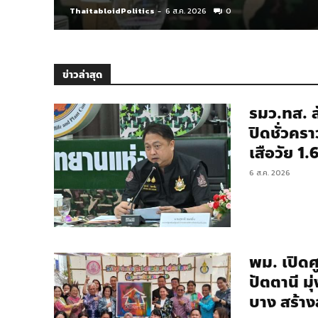
ThaitabloidPolitics
-
6 ส.ค. 2026
0
ข่าวล่าสุด
รมว.ทส. 
ปิดชั่วครา
เสือวัย 1.
6 ส.ค. 2026
พม. เปิดศ
ปัตตานี มุ
บาง สร้า