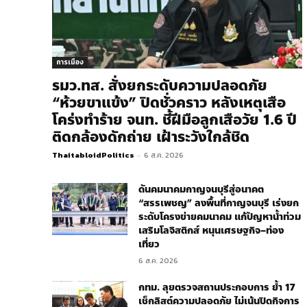
การเมือง
รมว.ทส. สั่งยกระดับความปลอดภัย
“ห้วยขาแข้ง” ปิดชั่วคราว หลังเหตุเสือ
โคร่งทำร้าย จนท. ชี้ฝีมือลูกเสือวัย 1.6 ปี
ติดกล้องดักถ่าย เฝ้าระวังใกล้ชิด
ThaitabloidPolitics
-
6 ส.ค. 2026
ดันคมนาคมกาญจนบุรีสู่อนาคต
“สรรเพชญ” ลงพื้นที่กาญจนบุรี เร่งยก
ระดับโครงข่ายคมนาคม แก้ปัญหาน้ำท่วม
เสริมโลจิสติกส์ หนุนเศรษฐกิจ–ท่อง
เที่ยว
6 ส.ค. 2026
กทม. ลุยตรวจสถานประกอบการ ย้ำ 17
เช็กลิสต์ความปลอดภัย ไม่เน้นปิดกิจการ