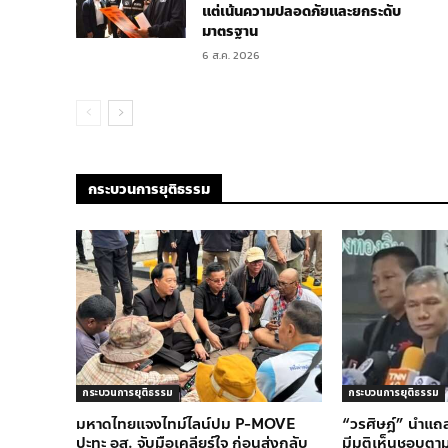
แต่เน้นความปลอดภัยและยกระดับ
มาตรฐาน
6 ส.ค. 2026
กระบวนการยุติธรรม
กระบวนการยุติธรรม
กระบวนการยุติธรรม
มหาดไทยแจงไทม์ไลน์ปม P-MOVE
“วรศิษฎ์” นำแถ
ปะทะ อส. จับมือเคลียร์ใจ ก่อนส่งกลับ
มีมติเห็นชอบตาม