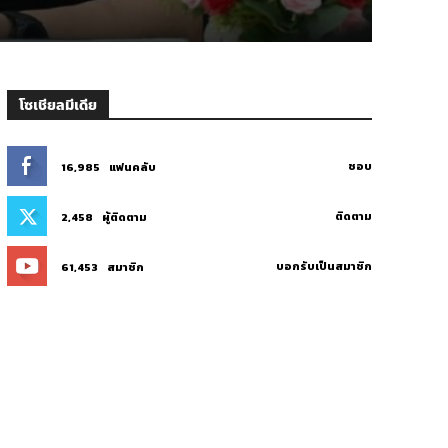
Thaitabl
โซเชียลมีเดีย
ชอบ
16,985
แฟนคลับ
ติดตาม
2,458
ผู้ติดตาม
บอกรับเป็นสมาชิก
61,453
สมาชิก