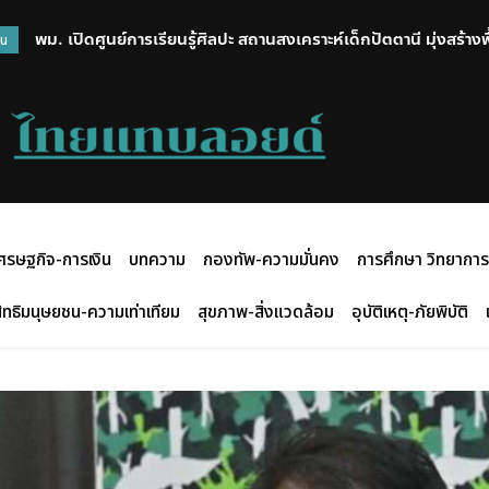
พม. เปิดศูนย์การเรียนรู้ศิลปะ สถานสงเคราะห์เด็กปัตตานี มุ่งสร้างพื
สรุปภาวะการซื้อขายในตลาดหลักทรัพย์แห่งประเทศไทยประจำวันที
วน
สร้างสรรค์กิจกรรมศิลปะ
ศรษฐกิจ-การเงิน
บทความ
กองทัพ-ความมั่นคง
การศึกษา วิทยาการ
ิทธิมนุษยชน-ความเท่าเทียม
สุขภาพ-สิ่งแวดล้อม
อุบัติเหตุ-ภัยพิบัติ