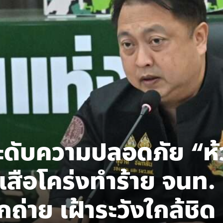
ะดับความปลอดภัย “ห้
เสือโคร่งทำร้าย จนท. ช
กถ่าย เฝ้าระวังใกล้ชิด