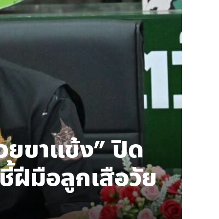
การเมือง
วยขาแข้ง” ปิด
พม
ี้ฝีมือลูกเสือวัย
ปั
สร