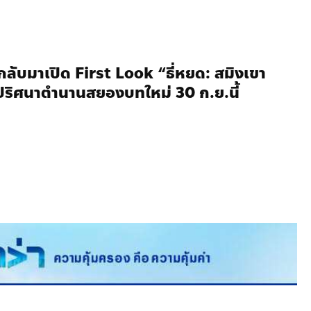
” กลับมาเปิด First Look “ธี่หยด: สมิงเขา
ปริศนาตำนานสยองบทใหม่ 30 ก.ย.นี้