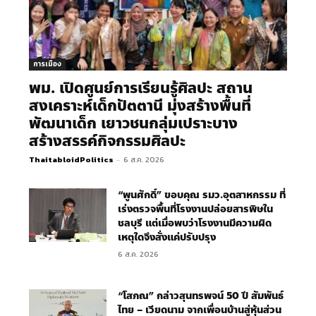
การเมือง
พม. เปิดศูนย์การเรียนรู้ศิลปะ สถาน
สงเคราะห์เด็กปัตตานี มุ่งสร้างพื้นที่
พัฒนาเด็ก เยาวชนกลุ่มเปราะบาง
สร้างสรรค์กิจกรรมศิลปะ
ThaitabloidPolitics
-
6 ส.ค. 2026
“พูนศักดิ์” ขอบคุณ รมว.อุตสาหกรรม ที่
เร่งตรวจพื้นที่โรงงานปล่อยสารพิษใน
ชลบุรี แต่เมื่อพบว่าโรงงานมีความผิด
เหตุใดจึงสั่งแค่ปรับปรุง
6 ส.ค. 2026
“โสภณ” กล่าวสุนทรพจน์ 50 ปี สัมพันธ์
ไทย – เวียดนาม จากเพื่อนบ้านสู่หุ้นส่วน