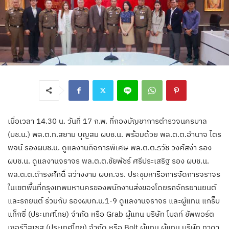
เมื่อเวลา 14.30 น. วันที่ 17 ก.พ. ที่กองบัญชาการตำรวจนครบาล
(บช.น.) พล.ต.ท.สยาม บุญสม ผบช.น. พร้อมด้วย พล.ต.ต.อํานาจ ไตร
พจน์ รองผบช.น. ดูแลงานกิจการพิเศษ พล.ต.ต.ธวัช วงศ์สง่า รอง
ผบช.น. ดูแลงานจราจร พล.ต.ต.ชัยพัชร์ ศรีประเสริฐ รอง ผบช.น.
พล.ต.ต.ดํารงศักดิ์ สว่างงาม ผบก.จร. ประชุมหารือการจัดการจราจร
ในเขตพื้นที่กรุงเทพมหานครของพนักงานส่งของโดยรถจักรยานยนต์
และรถยนต์ ร่วมกับ รองผบก.น.1-9 ดูแลงานจราจร และผู้แทน แกร็บ
แท็กซี่ (ประเทศไทย) จำกัด หรือ Grab ผู้แทน บริษัท โบลท์ ชัพพอร์ต
เซอร์วิสเซส (ประเทศไทย) จำกัด หรือ Bolt ผู้แทน ผู้แทน บริษัท ทาดา