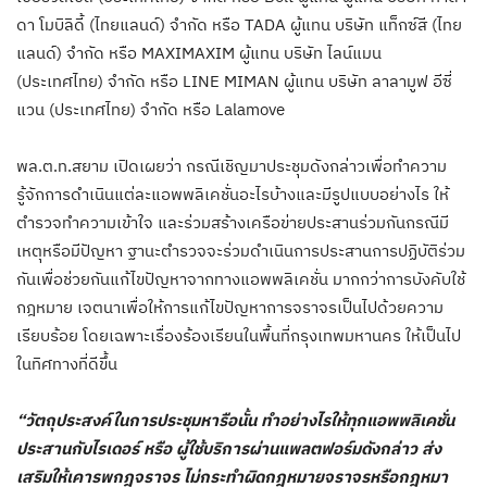
ดา โมบิลิดี้ (ไทยแลนด์) จำกัด หรือ TADA ผู้แทน บริษัท แท็กซ์สี (ไทย
แลนด์) จำกัด หรือ MAXIMAXIM ผู้แทน บริษัท ไลน์แมน
(ประเทศไทย) จำกัด หรือ LINE MIMAN ผู้แทน บริษัท ลาลามูฟ อีซี่
แวน (ประเทศไทย) จำกัด หรือ Lalamove
พล.ต.ท.สยาม เปิดเผยว่า กรณีเชิญมาประชุมดังกล่าวเพื่อทำความ
รู้จักการดำเนินแต่ละแอพพลิเคชั่นอะไรบ้างและมีรูปแบบอย่างไร ให้
ตำรวจทำความเข้าใจ และร่วมสร้างเครือข่ายประสานร่วมกันกรณีมี
เหตุหรือมีปัญหา ฐานะตำรวจจะร่วมดำเนินการประสานการปฏิบัติร่วม
กันเพื่อช่วยกันแก้ไขปัญหาจากทางแอพพลิเคชั่น มากกว่าการบังคับใช้
กฎหมาย เจตนาเพื่อให้การแก้ไขปัญหาการจราจรเป็นไปด้วยความ
เรียบร้อย โดยเฉพาะเรื่องร้องเรียนในพื้นที่กรุงเทพมหานคร ให้เป็นไป
ในทิศทางที่ดีขึ้น
“วัตถุประสงค์ในการประชุมหารือนั้น ทำอย่างไรให้ทุกแอพพลิเคชั่น
ประสานกับไรเดอร์ หรือ ผู้ใช้บริการผ่านแพลตฟอร์มดังกล่าว ส่ง
เสริมให้เคารพกฎจราจร ไม่กระทำผิดกฎหมายจราจรหรือกฎหมา