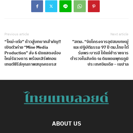
Previous article
Next article
“ใหม่-เต๋อ” ก้าวสู่บทบาทสำคัญ!!
”สตม. “จัดโครงการอุปสมบทหมู่
เปิดตัวค่าย “Mine Media
และปฏิบัติธรรม 97 ปี ตม.ไทย ใต้
Production” ส่ง 6 นักแสดงน้อง
ร่มพระบารมี ให้แก่ข้าราชการ
ใหม่รันวงการ พร้อมเสิร์ฟคอน
ตำรวจในสังกัด ณ ดินแดนพุทธภูมิ
เทนต์ซีรีส์คุณภาพสนุกครบรส
ประเทศอินเดีย – เนปาล
ABOUT US