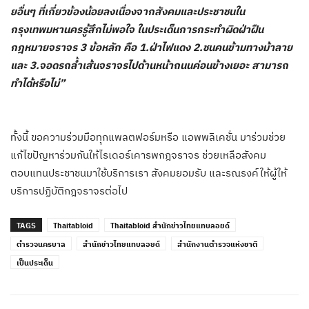
ยอื่นๆ ที่เกี่ยวข้องน้อยลงเนื่องจากสังคมและประชาชนใน
กรุงเทพมหานครรู้สึกไม่พอใจ ในประเด็นการกระทำผิดฝ่าฝืน
กฎหมายจราจร 3 ข้อหลัก คือ 1.ฝ่าไฟแดง 2.ชนคนข้ามทางม้าลาย
และ 3.จอดรถล้ำเส้นจราจรไปด้านหน้าถนนค่อนข้างเยอะ สามารถ
ทำได้หรือไม่”
ทั้งนี้ ขอความร่วมมือทุกแพลตฟอร์มหรือ แอพพลิเคชั่น มาร่วมช่วย
แก้ไขปัญหาร่วมกันให้ไรเดอร์เคารพกฎจราจร ช่วยเหลือสังคม
ตอบแทนประชาชนมาใช้บริการเรา สังคมยอมรับ และรณรงค์ให้ผู้ให้
บริการปฏิบัติกฎจราจรต่อไป
TAGS
Thaitabloid
Thaitabloid สำนักข่าวไทยแทบลอยด์
ตำรวจนครบาล
สำนักข่าวไทยแทบลอยด์
สำนักงานตำรวจแห่งชาติ
เป็นประเด็น