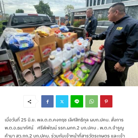
เมื่อวันที่ 25 มิ.ย. พล.ต.ต.คงกฤช เลิศสิทธิกุล ผบก.ปคบ. สั่งการ
พ.ต.อ.ธนาทัศน์ ศรีพิพัฒน์ รรท.ผกก.2 บก.ปคบ . พ.ต.ท.จำรูญ
คำมา สว.กก.2 บก.ปคบ. ร่วมกับเจ้าหน้าที่สารวัตรเกษตร และเจ้า