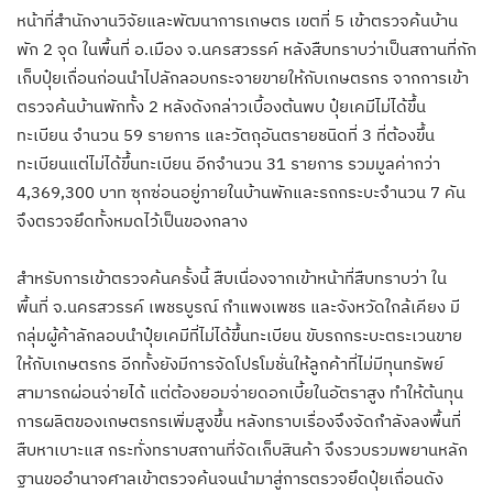
หน้าที่สำนักงานวิจัยและพัฒนาการเกษตร เขตที่ 5 เข้าตรวจค้นบ้าน
พัก 2 จุด ในพื้นที่ อ.เมือง จ.นครสวรรค์ หลังสืบทราบว่าเป็นสถานที่กัก
เก็บปุ๋ยเถื่อนก่อนนำไปลักลอบกระจายขายให้กับเกษตรกร จากการเข้า
ตรวจค้นบ้านพักทั้ง 2 หลังดังกล่าวเบื้องต้นพบ ปุ๋ยเคมีไม่ได้ขึ้น
ทะเบียน จำนวน 59 รายการ และวัตถุอันตรายชนิดที่ 3 ที่ต้องขึ้น
ทะเบียนแต่ไม่ได้ขึ้นทะเบียน อีกจำนวน 31 รายการ รวมมูลค่ากว่า
4,369,300 บาท ซุกซ่อนอยู่ภายในบ้านพักและรถกระบะจำนวน 7 คัน
จึงตรวจยึดทั้งหมดไว้เป็นของกลาง
สำหรับการเข้าตรวจค้นครั้งนี้ สืบเนื่องจากเข้าหน้าที่สืบทราบว่า ใน
พื้นที่ จ.นครสวรรค์ เพชรบูรณ์ กำแพงเพชร และจังหวัดใกล้เคียง มี
กลุ่มผู้ค้าลักลอบนำปุ๋ยเคมีที่ไม่ได้ขึ้นทะเบียน ขับรถกระบะตระเวนขาย
ให้กับเกษตรกร อีกทั้งยังมีการจัดโปรโมชั่นให้ลูกค้าที่ไม่มีทุนทรัพย์
สามารถผ่อนจ่ายได้ แต่ต้องยอมจ่ายดอกเบี้ยในอัตราสูง ทำให้ต้นทุน
การผลิตของเกษตรกรเพิ่มสูงขึ้น หลังทราบเรื่องจึงจัดกำลังลงพื้นที่
สืบหาเบาะแส กระทั่งทราบสถานที่จัดเก็บสินค้า จึงรวบรวมพยานหลัก
ฐานขออำนาจศาลเข้าตรวจค้นจนนำมาสู่การตรวจยึดปุ๋ยเถื่อนดัง