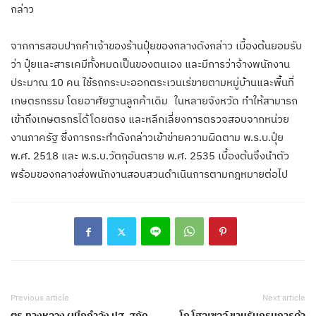
กล่าว
จากการสอบปากคำเจ้าของร้านปุ๋ยของกลางดังกล่าว เบื้องต้นยอมรับ
ว่า ปุ๋ยและสารเคมีทั้งหมดเป็นของตนเอง และมีการว่าจ้างพนักงาน
ประมาณ 10 คน ใช้รถกระบะออกตระเวนเร่ขายตามหมู่บ้านและพื้นที่
เกษตรกรรม โดยอาศัยฐานลูกค้าเดิม ในหลายจังหวัด ทำให้สามารถ
เข้าถึงเกษตรกรได้โดยตรง และหลีกเลี่ยงการตรวจสอบจากหน่วย
งานภาครัฐ ซึ่งการกระทำดังกล่าวเข้าข่ายความผิดตาม พ.ร.บ.ปุ๋ย
พ.ศ. 2518 และ พ.ร.บ.วัตถุอันตราย พ.ศ. 2535 เบื้องต้นจึงนำตัว
พร้อมของกลางส่งพนักงานสอบสวนดำเนินการตามกฎหมายต่อไป
Previous article
Next article
ตร.ทางหลวง ผนึกกำลัง ปส. สกัด
โก โฮลเซลล์ ขานรับกรมการค้า