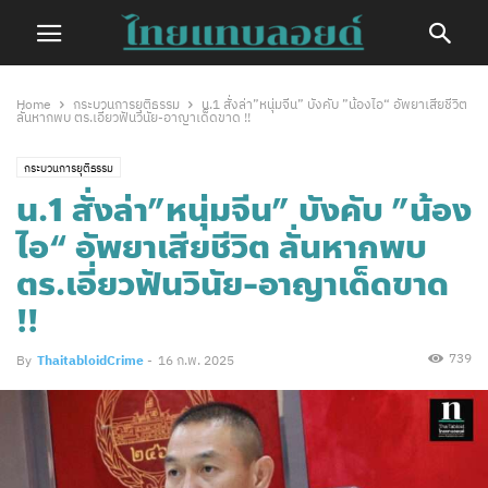
Home
กระบวนการยุติธรรม
น.1 สั่งล่า”หนุ่มจีน” บังคับ ”น้องไอ“ อัพยาเสียชีวิต
ลั่นหากพบ ตร.เอี่ยวฟันวินัย-อาญาเด็ดขาด !!
กระบวนการยุติธรรม
น.1 สั่งล่า”หนุ่มจีน” บังคับ ”น้อง
ไอ“ อัพยาเสียชีวิต ลั่นหากพบ
ตร.เอี่ยวฟันวินัย-อาญาเด็ดขาด
!!
739
By
ThaitabloidCrime
-
16 ก.พ. 2025