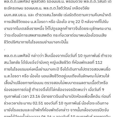
พล.ต.ต.นพศิลป์ พูลสวัสดิ์ รองผบช.น. พร้อมด้วย พล.ต.ต.วสันต์ เต
ชะอัครเกษม รองผบช.น. พล.ต.ต.โชติวัฒน์ เหลืองวิลัย
ผบก.สส.บช.น. และ ตำรวจสน.โชคชัย เร่งรัดติดตามความคืบหน้าคดี
การเสียชีวิตของ น.ส.ไอรดา หรือ น้องไอ อายุ 22 ปี หลังจากที่ไปรับ
งานจากโมเดลลิ่งรายหนึ่ง ให้ไปดูแลลูกค้าชาวจีนโดยระบุลักษณะงาน
ว่าจะต้องมีการเสพสารเสพติด กระทั่งเวลาต่อมาพบน้องไอจนเสีย
ชีวิตปริศนาภายในโรงแรมย่านบางกะปินั้น
.
พล.ต.ต.นพศิลป์ กล่าวว่า สืบเนื่องจากเมื่อวันที่ 10 กุมภาพันธ์ ตำรวจ
สน.โชคชัย ได้รับแจ้งว่ามีเหตุ หญิงเสียชีวิต ที่ห้องพักเลขที่ 112
ภายในโรงแรมแห่งหนึ่งย่านบางกะปิ จึงได้เดินทางไปตรวจสอบพบชื่อ
น.ส.ไอรดา หรือ น้องไอ นอนเสียชีวิตอยู่บนเตียงในลักษณะไม่สวมใส่
เสื้อผ้าเปลือยกายท่อนบน ตรวจสอบไม่พบบาดแผลตามเนื้อตัวหรือ
ร่องรอยการต่อสู้ ตำรวจจึงได้ไล่กล้องวงจรปิดพบว่า เมื่อวันที่ 9
กุมภาพันธ์ เวลา 23.16 มีชายชาวจีนเข้ามาเปิดห้องเพื่อเช็คอิน ก่อนที่
ช่วงเวลาประมาณ 02.51 ของวันที่ 10 กุมภาพันธ์ น้องไอจะเดินทาง
มายังโรงแรมและเข้าพักที่ห้องพักดังกล่าว จากนั้นกล้องวงจรปิดจับ
ภาพได้อีกครั้งช่วงเวลา 06.16 น.ของวันที่ 10 กุมภาพันธ์ ชายชาวจีน