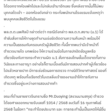
ได้ออกจากห้องพักไปและไม่กลับเข้ามาอีกเลย ซึ่งหลังจากนั้นก็ไม่พบ
บุคคลใดเข้า – ออกห้องดังกล่าว กระทั่งพนักงานโรงแรมแจ้งเหตุว่า
พบบุคคลเสียชีวิตในโรงแรม
.
พล.ต.ต.นพศิลป์ กล่าวต่อว่า กรณีดังกล่าว พล.ต.ท.สยาม (น.1) ได้
กำชับสั่งการให้ทางชุดทำงานเร่งรัดติดตามความคืบหน้า พร้อมให้
ความเป็นธรรมกับครอบครัวผู้เสียชีวิต ทั้งนี้หากพบว่ามีเจ้าหน้าที่
ตำรวจนายใด บกพร่อง ให้ความร่วมมือในการปกปิดข้อมูลหรือ
เกี่ยวข้องกับการกระทำความผิด น.1 สั่งการลงโทษขั้นเด็ดขาดทั้งทาง
วินัยและทางอาญา อย่างไรก็ตามเบื้องต้นมีการสอบปากคำผู้เกี่ยวข้อง
ไปแล้วหลายปาก มีการเร่งรัดผลการตรวจ ทางนิติวิทยาศาสตร์ ของที่
เกิดเหตุ พร้อมทั้งเรียกตัวโมเดลลิ่งเจ้าของงานเข้าให้การกับทาง
ตำรวจซึ่งอยู่ระหว่างการสอบปากคำ
.
ขณะที่ด้านชายชาวจีนทราบชื่อ Mr.Duoying (สงวนนามสกุล) ตำรวจ
ได้ขอศาลออกหมายจับเลขที่ 1014 / 2568 ลงวันที่ 16 กุมภาพันธ์
2568 ในข้อหา “กระทำโดยประมาท และ การกระทำนั้นเป็นเหตุให้ผู้อื่น