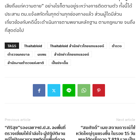
เสียถึงแก่ความตาย” อย่างไรก็ตามอยู่ระหว่างการติดตามตัว ทั้งนี้ได้
ประสาน ตม.แจ้งสกัดกั้นทุกด่านทุกช่องทางแล้ว ส่วนผู้ใดมีส่วน
เกี่ยวข้องกับคดีนี้จะดำเนินการตามพยานหลักฐาน ตามกฎหมาย จนถึง
ที่สุดต่อไป
TAGS
Thaitabloid
Thaitabloid สำนักข่าวไทยแทบลอยด์
ตำรวจ
ตำรวจนครบาล
ผบชน
สำนักข่าวไทยแทบลอยด์
สำนักงานตำรวจแห่งชาติ
เป็นประเด็น
Previous article
Next article
“ศิริสุข”รองเลขาฯป.ป.ส. ลงพื้นที่
“สมศักดิ์” เผย สถานการณ์ไข้
ตรวจเยี่ยมให้กำลังใจ ผู้ปฏิบัติงาน
หวัดใหญ่รุนแรงขึ้น ในรอบ 15 วัน
แก้ไขปัญหายาเสพติดในพื้นที่ภาค
พบผู้ติดเชื้อจาก 7,819 ราย เป็น