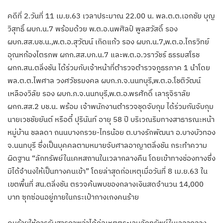
คดีที่ 2.วันที่ 11 เม.ย.63 เวลาประมาณ 22.00 น. พล.ต.ต.เอกชัย บุญ
วิสุทธิ์ ผบก.น.7​ พร้อมด้วย​ พ.ต.อ.นพศิลป์ พูลสวัสดิ์ รอง
ผบก.สส.บช.น.,พ.ต.อ.สุวัฒน์ เกิดแก้ว รอง ผบก.น.7,พ.ต.อ.ไกรวิทย์
อุณหก้องไตรภพ ผกก.สส.บก.น.7​ และ​พ.ต.อ.วราวัชร์ ธรรมสโรช
ผกก.สน.ตลิ่งชัน ได้ร่วมกับเจ้าหน้าที่ตำรวจตำรวจภูธรภาค 1 นำโดย
พล.ต.ต.ไพศาล วงศวัชรมงคล ผบก.ภ.จ.นนทบุรี,พ.ต.อ.โชติวัฒน์
เหลืองวิลัย รอง ผบก.ภ.จ.นนทบุรี,พ.ต.อ.พรศักดิ์ เลารุจิราลัย
ผกก.สส.2​ บช.น. พร้อม เจ้าพนักงานตำรวจชุดจับกุม ได้ร่วมกันจับกุม
นายเวชชัยยันต์ หรือตี๋ ปุรินันท์ อายุ 58 ปี บริเวณริมทางสาธารณะหน้า
หมู่บ้าน ชลลดา ถนนบางกรวย-ไทรน้อย ต.บางรักพัฒนา อ.บางบัวทอง
จ.นนทบุรี ซึ่งเป็นบุคคลตามหมายจับศาลอาญาตลิ่งชัน กระทำความ
ผิดฐาน “ลักทรัพย์ในเคหสถานในเวลากลางคืน โดยเข้าทางช่องทางซึ่ง
มิได้จำนงให้เป็นทางคนเข้า” โดยล่าสุดก่อเหตุเมื่อวันที่ 8 เม.ย.63 ใน
เขตพื้นที่ สน.ตลิ่งชัน ตรวจค้นพบของกลางเงินสดจำนวน 14,000
บาท ซุกซ่อนอยู่ภายในกระเป๋ากางเกงคนร้าย
คนร้ายให้การรับสารภาพว่าได้ก่อเหตุตระเวนลักทรัพย์ในเวลากลาง