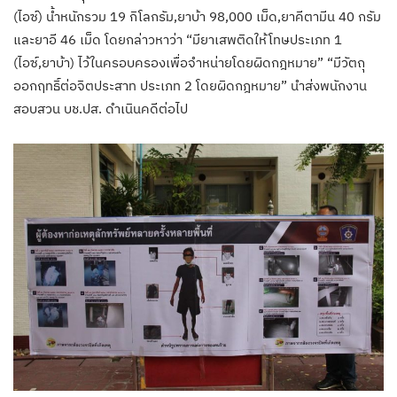
(ไอซ์) น้ำหนักรวม 19 กิโลกรัม,ยาบ้า 98,000 เม็ด,ยาคีตามีน 40 กรัม​
และยาอี 46 เม็ด โดยกล่าวหาว่า “มียาเสพติดให้โทษประเภท 1
(ไอซ์,ยาบ้า) ไว้ในครอบครองเพื่อจำหน่ายโดยผิดกฎหมาย” “มีวัตถุ
ออกฤทธิ์ต่อจิตประสาท ประเภท 2 โดยผิดกฎหมาย” นำส่งพนักงาน
สอบสวน บช.ปส. ดำเนินคดีต่อไป