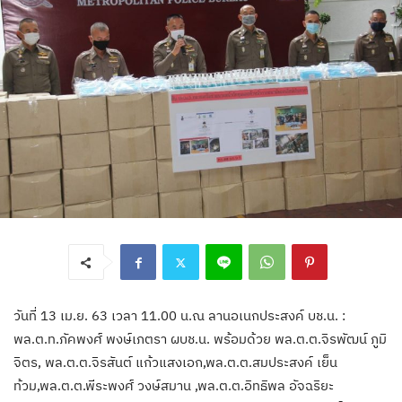
วันที่ 13 เม.ย. 63 เวลา 11.00 น.ณ ลานอเนกประสงค์ บช.น.​ :
พล.ต.ท.ภัคพงศ์ พงษ์เภตรา ผบช.น.​ พร้อมด้วย​ พล.ต.ต.จิรพัฒน์ ภูมิ
จิตร, พล.ต.ต.จิรสันต์ แก้วแสงเอก,พล.ต.ต.สมประสงค์ เย็น
ท้วม,พล.ต.ต.พีระพงศ์ วงษ์สมาน ,พล.ต.ต.อิทธิพล อัจฉริยะ