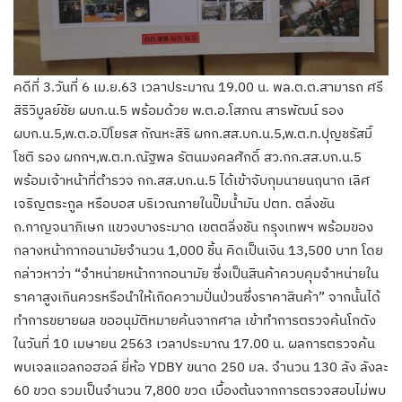
คดีที่ 3.วันที่ 6 เม.ย.63 เวลาประมาณ 19.00 น. พล.ต.ต.สามารถ ศรี
สิริวิบูลย์ชัย ผบก.น.5 พร้อมด้วย​ พ.ต.อ.โสภณ สารพัฒน์ รอง
ผบก.น.5,พ.ต.อ.ปิโยรส กัณหะสิริ ผกก.สส.บก.น.5,พ.ต.ท.ปุญชรัสมิ์
โชติ รอง ผกกฯ,พ.ต.ท.ณัฐพล รัตนมงคลศักดิ์ สว.กก.สส.บก.น.5
พร้อมเจ้าหน้าที่ตำรวจ กก.สส.บก.น.5 ได้เข้าจับกุมนายนฤนาถ เลิศ
เจริญตระกูล หรือบอส บริเวณภายในปั๊มน้ำมัน ปตท. ตลิ่งชัน
ถ.กาญจนาภิเษก แขวงบางระมาด เขตตลิ่งชัน กรุงเทพฯ พร้อมของ
กลางหน้ากากอนามัยจำนวน 1,000 ชิ้น คิดเป็นเงิน 13,500 บาท โดย
กล่าวหาว่า “จำหน่ายหน้ากากอนามัย ซึ่งเป็นสินค้าควบคุมจำหน่ายใน
ราคาสูงเกินควรหรือนำให้เกิดความปั่นป่วนซึ่งราคาสินค้า” จากนั้นได้
ทำการขยายผล ขออนุมัติหมายค้นจากศาล เข้าทำการตรวจค้นโกดัง
ในวันที่ 10 เมษายน 2563 เวลาประมาณ 17.00 น. ผลการตรวจค้น
พบเจลแอลกอฮอล์ ยี่ห้อ YDBY ขนาด 250 มล. จำนวน 130 ลัง ลังละ
60 ขวด รวมเป็นจำนวน 7,800 ขวด เบื้องต้นจากการตรวจสอบไม่พบ