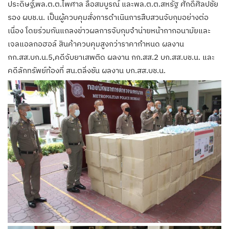
ประดิษฐ์,พล.ต.ต.ไพศาล ลือสมบูรณ์​ และพล.ต.ต.สหรัฐ ศักดิ์ศิลปชัย
รอง ผบช.น. เป็นผู้ควบคุมสั่งการดำเนินการสืบสวนจับกุมอย่างต่อ
เนื่อง​ โดยร่วมกันแถลงข่าวผลการจับกุมจำน่ายหน้ากากอนามัยและ
เจลแอลกอฮอล์​ สินค้าควบคุมสูงกว่าราคากำหนด ผลงาน
กก.สส.บก.น.5,คดีจับยาเสพติด ผลงาน กก.สส.2 บก.สส.บช.น. และ
คดีลักทรัพย์ท้องที่ สน.ตลิ่งชัน ผลงาน บก.สส.บช.น.