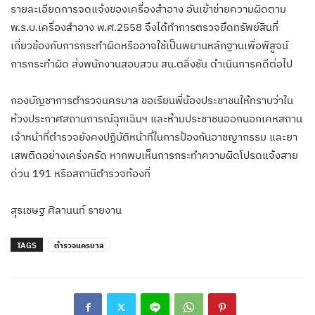
รายละเอียดการจดแจ้งของเครื่องสำอาง อันเข้าข่ายความผิดตาม
พ.ร.บ.เครื่องสำอาง พ.ศ.2558 จึงได้ทำการตรวจยึดทรัพย์สินที่
เกี่ยวข้องกับการกระทำผิดหรืออาจใช้เป็นพยานหลักฐานเพื่อพิสูจน์
การกระทำผิด ส่งพนักงานสอบสวน สน.ตลิ่งชัน ดำเนินการคดีต่อไป
กอง​บัญชาการ​ตำรวจ​นครบาล​ ขอเรียนพี่น้องประชาชนให้ทราบว่าใน
ห้วงประกาศสถานการณ์ฉุกเฉินฯ และห้ามประชาชนออกนอกเคหสถาน
เจ้าหน้าที่ตำรวจยังคงปฏิบัติหน้าที่ในการป้องกันอาชญากรรม และยา
เสพติดอย่างเคร่งครัด หากพบเห็นการกระทำความผิดโปรดแจ้งสาย
ด่วน 191 หรือสถานีตำรวจท้องที่
สุรเชษฐ​ ศิลา​นนท์​ รายงาน​
TAGS
ตำรวจนครบาล