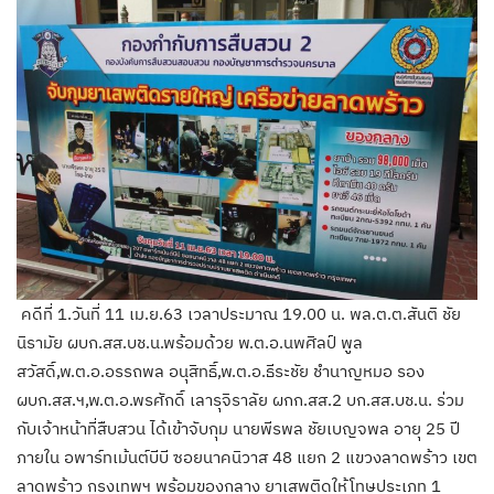
คดีที่ 1.วันที่ 11 เม.ย.63 เวลาประมาณ 19.00 น. พล.ต.ต.สันติ ชัย
นิรามัย ผบก.สส.บช.น.พร้อมด้วย พ.ต.อ.นพศิลป์ พูล
สวัสดิ์,พ.ต.อ.อรรถพล อนุสิทธิ์,พ.ต.อ.ธีระชัย ชำนาญหมอ รอง
ผบก.สส.ฯ,พ.ต.อ.พรศักดิ์ เลารุจิราลัย ผกก.สส.2 บก.สส.บช.น. ร่วม
กับเจ้าหน้าที่สืบสวน ได้เข้าจับกุม นายพีรพล ชัยเบญจพล อายุ 25 ปี
ภายใน อพาร์ทเม้นต์บีบี ซอยนาคนิวาส 48 แยก 2 แขวงลาดพร้าว เขต
ลาดพร้าว กรุงเทพฯ พร้อมของกลาง ยาเสพติดให้โทษประเภท 1