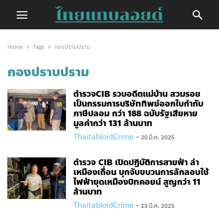
Home
Tags
กองปราบปราม
กองปราบปราม
ตำรวจCIB รวบอดีตแม่บ้าน สวมรอย
เป็นกรรมการบริษัททิพย์ออกใบกำกับ
ภาษีปลอม กว่า 188 ฉบับรัฐเสียหาย
มูลค่ากว่า 131 ล้านบาท
ThaitabloidCrime
-
20 มี.ค. 2025
ตำรวจ CIB เปิดปฏิบัติการสายฟ้า ล่า
เหมืองเถื่อน บุกจับขบวนการลักลอบใช้
ไฟฟ้าขุดเหมืองบิทคอยน์ สูญกว่า 11
ล้านบาท
ThaitabloidCrime
-
15 มี.ค. 2025