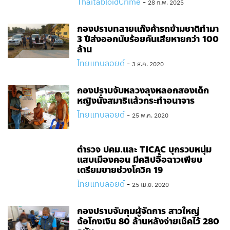
ThaitabloidCrime
-
28 ก.พ. 2025
กองปราบทลายแก๊งค้ารถข้ามชาติทำมา
3 ปีส่งออกนับร้อยคันเสียหายกว่า 100
ล้าน
ไทยแทบลอยด์
-
3 ส.ค. 2020
กองปราบจับหลวงลุงหลอกสองเด็ก
หญิงนั่งสมาธิแล้วกระทำอนาจาร
ไทยแทบลอยด์
-
25 พ.ค. 2020
ตำรวจ ปคม.และ TICAC บุกรวบหนุ่ม
แสบเมืองคอน มีคลิปอื้อฉาวเพียบ
เตรียมขายช่วงโควิค 19
ไทยแทบลอยด์
-
25 เม.ย. 2020
กองปราบจับกุมผู้จัดการ สาวใหญ่
ฉ้อโกงเงิน 80 ล้านหลังจ่ายเช็คไว้ 280