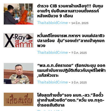
ตำรวจ CIB รวบคาผ้าเหลือง!!! จับกุม
อาแท้ๆ ข่มขืนหลานสาวจนตั้งครรภ์
หลังหนีบวช 9 เดือน
ThaitabloidCrime
-
14 มี.ค. 2025
หวั่นคดีโกงยารพ.ทหารฯ จบแค่ปลาซิว
ปลาสร้อย ลุ้น”รองเต่า”ลากเข้าคุกยก
พวง
ThaitabloidCrime
-
7 มี.ค. 2025
“พล.ต.ท.อัคราเดช” เรียกประชุม ออก
แผนกำชับการปฏิบัติเกี่ยวกับบุหรี่ไฟฟ้า
,แก๊สหัวเราะ
ThaitabloidCrime
-
3 มี.ค. 2025
โค้งสุดท้ายตั้ง”รอง ผบก.-สว.”ลือตั๋ว
ฝากข้ามห้วยยึด”ตชด.”หวั่น บช.ทรุด-
ซ้ำรอยสันติบาล