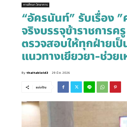
การศึกษา วิทยาการ
“อัครนันท์” รับเรื่อง ”
จริงบรรจุข้าราชการคร
ตรวจสอบให้ทุกฝ่ายเป็
แนวทางเยียวยา-ช่วยเ
By
thaitabloid2
29 มิ.ย. 2026
แบ่งปัน