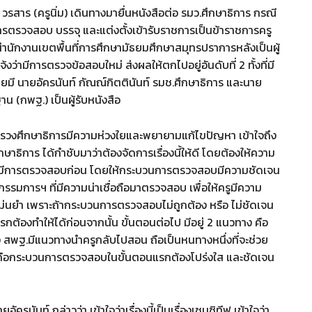
ดา วรสาร (ครูนิ่ม) เดินทางมายื่นหนังสือต่อ รมว.ศึกษาธิการ กรณี
ตรวจสอบ บรรจุ และแต่งตั้งเข้ารับราชการเป็นข้าราชการครู
นักงานเขตพื้นที่การศึกษามัธยมศึกษาสมุทรปราการหลังเป็นผู้
จ้งว่ามีการตรวจข้อสอบใหม่ ส่งผลให้ตกไปอยู่อันดับที่ 2 ทั้งที่มี
โดยมี นายอัครนันท์ กัณณ์กิตตินันท์ รมช.ศึกษาธิการ และนาย
น (กพฐ.) เป็นผู้รับหนังสือ
ระทรวงศึกษาธิการมีความห่วงใยและพยายามแก้ไขปัญหา เข้าใจถึง
ษาธิการ ได้กำชับมาว่าต้องจัดการเรื่องนี้ให้ดี โดยต้องให้ความ
 ต้องมีการตรวจสอบก่อน โดยให้กระบวนการตรวจสอบมีความชัดเจน
รมการฯ ที่มีความน่าเชื่อถือมาตรวจสอบ เพื่อให้ครูมีความ
่นยำ เพราะถ้ากระบวนการตรวจสอบไม่ถูกต้อง หรือ ไม่ชัดเจน
รกต้องทำให้ได้ก่อนจากนั้น ขั้นตอนต่อไป มีอยู่ 2 แนวทาง คือ
ซึ่ง สพฐ.มีแนวทางนำครูกลับไปสอน ถือเป็นหนทางหนึ่งที่จะช่วย
่สุดคือกระบวนการตรวจสอบในขั้นตอนแรกต้องโปร่งใส และชัดเจน
นันท์ กล่าวว่า เข้าใจว่าเรื่องนี้เป็นเรื่องเซนซิทีฟ เข้าใจว่า