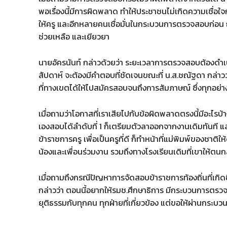
พอเรื่องนี้มีการผิดพลาด ทำให้ประชาชนไม่เกิดความเชื่อใจกับ
ให้ครู และอีกหลายคนเชื่อมั่นในกระบวนการตรวจสอบก่อน 
ช่วยเหลือ และเยียวยา
นายอัครนันท์ กล่าวด้วยว่า ระยะเวลาการตรวจสอบต้องดำเนิน
สัปดาห์ จะต้องมีคำตอบที่ชัดเจนขณะที่ น.ส.ชณัฐดา กล่าวว
ที่ทางเขตได้ให้ไปสมัครสอบจนถึงการสัมภาษณ์ ซึ่งทุกอย
เมื่อถามว่าโอกาสที่เราเสียไปกับข้อผิดพลาดตรงนี้มีอะไรบ้าง น
เองสอบได้ลำดับที่ 1 ก็เตรียมตัวลาออกจากงานเดิมทันที แล
ข้าราชการครู เพื่อเป็นครูที่ดี ก็ทำหน้าที่แม่พิมพ์ของชาต
น้องและเพื่อนร่วมงาน รวมถึงทางโรงเรียนเดิมที่เขาให้ตน
เมื่อถามถึงกรณีปัญหาการจัดสอบข้าราชการท้องถิ่นที่เกิด
กล่าวว่า ตอนนี้อยากให้รมช.ศึกษาธิการ มีกระบวนการตรวจ
ยุติธรรมกับทุกคน ทุกฝ่ายที่เกี่ยวข้อง แต่ขอให้ผ่านกระบ