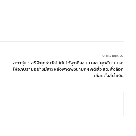
บทความถัดไป
สภาวุ่น! ‘เสรีพิศุทธ์‘ ยังไม่ทันได้พูดถึงงบฯ เจอ ‘ศุภชัย‘ เบรก
ให้อภิปรายอย่างมีสติ หลังพาดพิงนายกฯ คดีฮั้ว สว. สั่งล็อก
เลือกตั้งสีน้ำเงิน