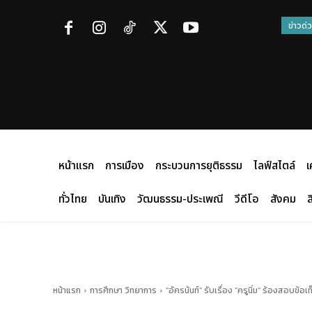
ข่าวด่
หน้าแรก
การเมือง
กระบวนการยุติธรรม
ไลฟ์สไตล์
เ
ทั่วไทย
บันเทิง
วัฒนธรรม-ประเพณี
วีดีโอ
สังคม
ส
หน้าแรก
การศึกษา วิทยาการ
“อัครนันท์” รับเรื่อง ”ครูนิ่ม“ ร้องสอบ