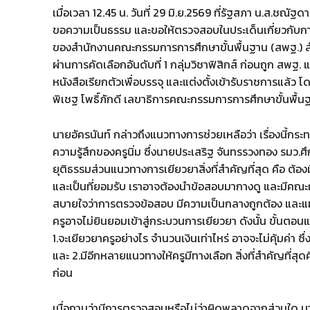
เมื่อเวลา 12.45 น. วันที่ 29 มิ.ย.2569 ที่รัฐสภา น.ส.ชณัฐ
ขอความเป็นธรรม และขอให้ตรวจสอบในประเด็นเกี่ยวกับการ
ของสำนักงานคณะกรรมการการศึกษาขั้นพื้นฐาน (สพฐ.) สำ
ผ่านการคัดเลือกอันดับที่ 1 กลุ่มวิชาฟิสิกส์ ก่อนถูก สพฐ. แ
หนังสือเรียกตัวเพื่อบรรจุ และแต่งตั้งเข้ารับราชการแล้ว 
พิเชฐ โพธิ์ภักดี เลขาธิการคณะกรรมการการศึกษาขั้นพื้นฐา
นายอัครนันท์ กล่าวถึงแนวทางการช่วยเหลือว่า เรื่องนี้ก
ความรู้สึกของครูนิ่ม ซึ่งนายประเสริฐ จันทรรวงทอง รมว.ศึก
ยุติธรรมส่วนแนวทางการเยียวยาสิ่งที่สำคัญที่สุด คือ
และเป็นที่ยอมรับ เราอาจต้องนำข้อสอบมากางดู และมีคณะกร
สบายใจว่าการตรวจข้อสอบ มีความเป็นกลางถูกต้อง และแม
ครูอาจไม่ยินยอมเข้าสู่กระบวนการเยียวยา ดังนั้น ขั้นตอนแ
1.จะเยียวยาครูอย่างไร จำนวนเงินเท่าไหร่ อาจจะไม่คุ้มค่า 
และ 2.มีอีกหลายแนวทางให้ครูมีทางเลือก สิ่งที่สำคัญที
ก่อน
เมื่อถามว่ามีการตรวจสอบหรือไม่ว่าผิดพลาดจากส่วนใด นายอัคร