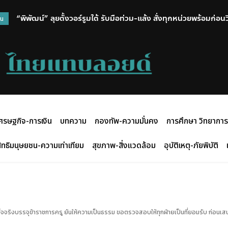
“พิพัฒน์” ลุยตั้งวอร์รูมใต้ รับมือท่วม-แล้ง สั่งทุกหน่วยพร้อมก่อ
วน
ศรษฐกิจ-การเงิน
บทความ
กองทัพ-ความมั่นคง
การศึกษา วิทยาการ
ิทธิมนุษยชน-ความเท่าเทียม
สุขภาพ-สิ่งแวดล้อม
อุบัติเหตุ-ภัยพิบัติ
ข้อเท็จจริงบรรจุข้าราชการครู ยันให้ความเป็นธรรม ขอตรวจสอบให้ทุกฝ่ายเป็นที่ยอมรับ ก่อ