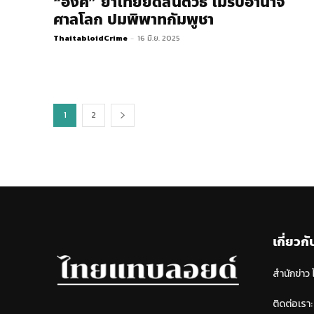
“อิ๊งค์” ย้ำไทยยึดสันติวิธี ไม่รับอำนาจ
ศาลโลก ปมพิพาทกัมพูชา
ThaitabloidCrime
-
16 มิ.ย. 2025
1
2
เกี่ยวกั
สำนักข่าว
ติดต่อเรา