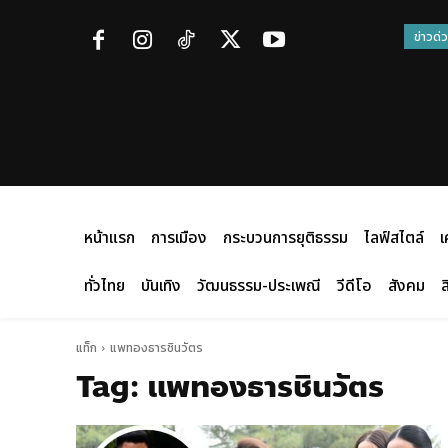
ข่าวด่
หน้าแรก
การเมือง
กระบวนการยุติธรรม
ไลฟ์สไตล์
เ
ทั่วไทย
บันเทิง
วัฒนธรรม-ประเพณี
วีดีโอ
สังคม
ส
แท็ก
แพทองธารชินวัตร
Tag:
แพทองธารชินวัตร