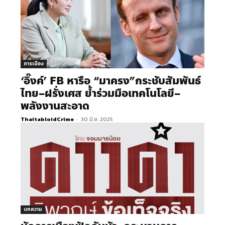
การเมือง
‘อิ๊งค์’ FB หารือ “มาครง”กระชับสัมพันธ์
ไทย–ฝรั่งเศส ย้ำร่วมมือเทคโนโลยี–
พลังงานสะอาด
ThaitabloidCrime
-
30 มิ.ย. 2025
บทความ