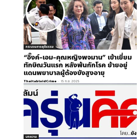
กระบวนการยุติธรรม
“อิ๊งค์-เอม-คุณหญิงพจมาน” เข้าเยี่ยม
ทักษิณวันแรก หลังพ้นกักโรค ย้ายอยู่
แดนพยาบาลผู้ต้องขังสูงอายุ
ThaitabloidCrime
-
15 ก.ย. 2025
บทความ