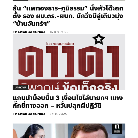
ลุ้น “แพทองธาร-ภูมิธรรม” นั่งหัวโต๊ะถก
ตั้ง รอง ผบ.ตร.-ผบก. นักวิ่งมีลู่เดียวมุ่ง
“บ้านจันทร์ฯ”
ThaitabloidCrime
-
16 ก.ค. 2025
บทความ
แกนนำม็อบยื่น 3 เงื่อนไขไล่นายกฯ แทง
กั๊กชี้ทางออก – หวั่นปลุกผีปฏิวัติ
ThaitabloidCrime
-
2 ก.ค. 2025