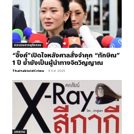
กระบวนการยุติธรรม
“อิ๊งค์”เปิดใจหลังศาลสั่งจำคุก “ทักษิณ”
1 ปี ย้ำยังเป็นผู้นำทางจิตวิญญาณ
ThaitabloidCrime
-
9 ก.ย. 2025
บทความ