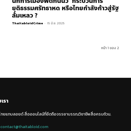
นักการเมืองฟัดกันนัว กระบวนการ
ยุติธรรมศรัทธาหด หรือไทยกำลังก้าวสู่รัฐ
ล้มเหลว ?
ThaitabloidCrime
-
15 มิ.ย. 2025
หน้า 1 ของ 2
บเรา
 ไทยแทบลอยด์ สื่อออนไลน์ที่ยึดถือจรรยาบรรณวิชาชีพสื่อครบถ้วน.
:
contact@thaitabloid.com