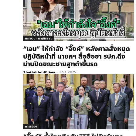
กระบวนการยุติธรรม
“เอม” ให้กำลัง “อิ๊งค์” หลังศาลสั่งหยุด
ปฏิบัติหน้าที่ นายกฯ สื่อฮือฮา รปภ.ดึง
ม่านปิดขณะชายสูทดำขึ้นรถ
ThaitabloidCrime
-
1 ก.ค. 2025
การเมือง