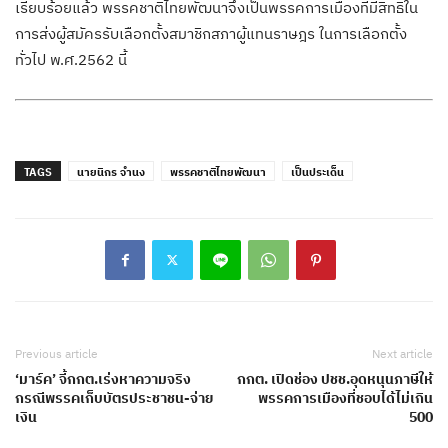
เรียบร้อยแล้ว พรรคชาติไทยพัฒนาจึงเป็นพรรคการเมืองที่มีสิทธิใน
การส่งผู้สมัครรับเลือกตั้งสมาชิกสภาผู้แทนราษฎร ในการเลือกตั้ง
ทั่วไป พ.ศ.2562 นี้
TAGS
นายนิกร จำนง
พรรคชาติไทยพัฒนา
เป็นประเด็น
Previous article
Next article
‘มาร์ค’ จี้กกต.เร่งหาความจริง
กกต. เปิดช่อง ปชช.อุดหนุนภาษีให้
กรณีพรรคเก็บบัตรประชาชน-จ่าย
พรรคการเมืองที่ชอบได้ไม่เกิน
เงิน
500