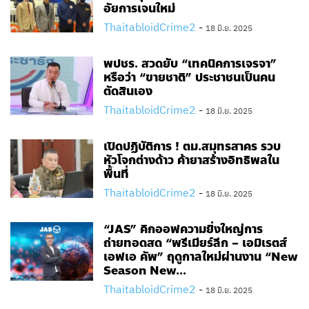
อัยการเจนใหม่
ThaitabloidCrime2
-
18 มิ.ย. 2025
พปชร. สวดยับ “เทคนิคการเจรจา”
หรือว่า “ขายชาติ” ประชาชนเป็นคน
ตัดสินเอง
ThaitabloidCrime2
-
18 มิ.ย. 2025
เปิดปฏิบัติการ ! ตม.สมุทรสาคร รวบ
หัวโจกต่างด้าว ค้ายาสร้างอิทธิพลใน
พื้นที่
ThaitabloidCrime2
-
18 มิ.ย. 2025
“JAS” คิกออฟความยิ่งใหญ่การ
ถ่ายทอดสด “พรีเมียร์ลีก – เอมิเรตส์
เอฟเอ คัพ” ฤดูกาลใหม่ผ่านงาน “New
Season New...
ThaitabloidCrime2
-
18 มิ.ย. 2025