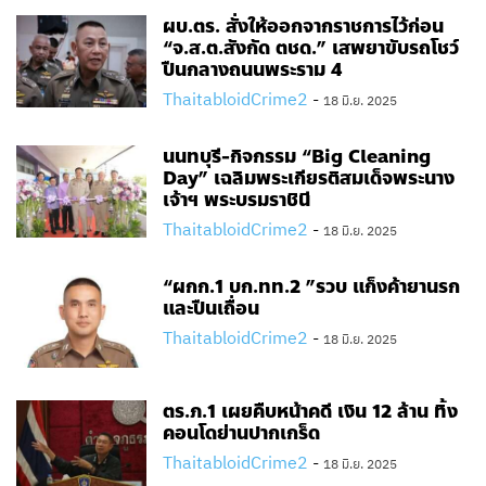
ผบ.ตร. สั่งให้ออกจากราชการไว้ก่อน
“จ.ส.ต.สังกัด ตชด.” เสพยาขับรถโชว์
ปืนกลางถนนพระราม 4
ThaitabloidCrime2
-
18 มิ.ย. 2025
นนทบุรี-กิจกรรม “Big Cleaning
Day” เฉลิมพระเกียรติสมเด็จพระนาง
เจ้าฯ พระบรมราชินี
ThaitabloidCrime2
-
18 มิ.ย. 2025
“ผกก.1 บก.ทท.2 ”รวบ แก็งค้ายานรก
และปืนเถื่อน
ThaitabloidCrime2
-
18 มิ.ย. 2025
ตร.ภ.1 เผยคืบหน้าคดี เงิน 12 ล้าน ทิ้ง
คอนโดย่านปากเกร็ด
ThaitabloidCrime2
-
18 มิ.ย. 2025