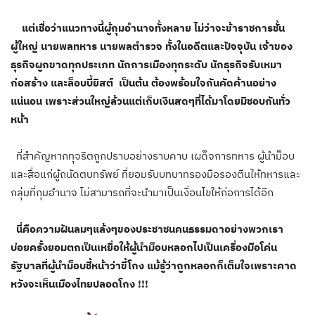
แต่เชื่อว่าแนวทางนี้ผู้กุมอำนาจทั้งหลาย ไม่ว่าจะข้าราชการชั้น
ผู้ใหญ่ นายพลทหาร นายพลตำรวจ ทั้งในอดีตและปัจจุบัน เจ้าของ
ธุรกิจผูกขาดทุกประเภท นักการเมืองทุกระดับ นักธุรกิจรับเหมา
ก่อสร้าง และล็อบบี้ยิสต์ เป็นต้น ต้องพร้อมใจกันคัดค้านอย่าง
แน่นอน เพราะส่วนใหญ่ล้วนแต่เก็บเงินสดๆที่ได้มาโดยมิชอบกันทั่ว
หน้า
ที่สำคัญหากทุจริตถูกปราบอย่างราบคาบ เผด็จการทหาร ผู้นำม็อบ
และสื่อแก่ผู้ถนัดตบทรัพย์ ที่ยอมรับบทบาทรองมือรองตีนให้ทหารและ
กลุ่มที่กุมอำนาจ ไม่สามารถที่จะนำมาเป็นเงื่อนไขให้ก่อการได้อีก
นี่คือความฝันลมๆแล้งๆของประชาชนคนธรรมดาอย่างพวกเรา
บ่อยครั้งยอมตกเป็นเหยื่อให้ผู้นำม็อบหลอกไปเป็นเครื่องมือโค่น
รัฐบาลที่ผู้นำม็อบชี้หน้าว่าขี้โกง แม้รู้ว่าถูกหลอกก็เต็มใจเพราะคาด
หวังจะเห็นเมืองไทยปลอดโกง !!!