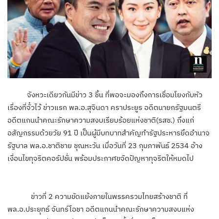
จังหวะเดียวกันมีข่าว 3 ชิ้น ที่พอจะมองถึงการเชื่อมโยงกับหัว
เรื่องที่จั๋วไว้ ข่าวแรก พล.อ.สุจินดา คราประยูร อดีตนายกรัฐมนตรี
อดีตแกนนำคณะรักษาความสงบเรียบร้อยแห่งชาติ(รสช.) ถึงแก่
อสัญกรรมด้วยวัย 91 ปี เป็นผู้มีบทบาทสำคัญทำรัฐประหารยึดอำนาจ
รัฐบาล พล.อ.ชาติชาย ชุณหะวัน เมื่อวันที่ 23 กุมภาพันธ์ 2534 อ้าง
เงื่อนไขทุจริตคอรัปชั่น พร้อมประกาศขจัดปัญหาทุจริตให้หมดไป
ข่าวที่ 2 ความขัดแย้งภายในพรรครวมไทยสร้างชาติ ที่
พล.อ.ประยุทธ์ จันทร์โอชา อดีตแกนนำคณะรักษาความสงบแห่ง