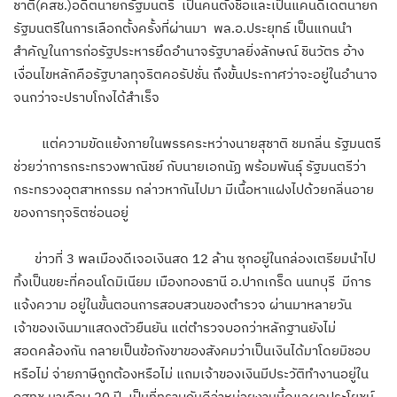
ชาติ(คสช.)อดีตนายกรัฐมนตรี เป็นคนตั้งชื่อและเป็นแคนดิเดตนายก
รัฐมนตรีในการเลือกตั้งครั้งที่ผ่านมา พล.อ.ประยุทธ์ เป็นแกนนำ
สำคัญในการก่อรัฐประหารยึดอำนาจรัฐบาลยิ่งลักษณ์ ชินวัตร อ้าง
เงื่อนไขหลักคือรัฐบาลทุจริตคอรัปชั่น ถึงขั้นประกาศว่าจะอยู่ในอำนาจ
จนกว่าจะปราบโกงได้สำเร็จ
แต่ความขัดแย้งภายในพรรคระหว่างนายสุชาติ ชมกลิ่น รัฐมนตรี
ช่วยว่าการกระทรวงพาณิชย์ กับนายเอกนัฏ พร้อมพันธุ์ รัฐมนตรีว่า
กระทรวงอุตสาหกรรม กล่าวหากันไปมา มีเนื้อหาแฝงไปด้วยกลิ่นอาย
ของการทุจริตซ่อนอยู่
ข่าวที่ 3 พลเมืองดีเจอเงินสด 12 ล้าน ซุกอยู่ในกล่องเตรียมนำไป
ทิ้งเป็นขยะที่คอนโดมิเนียม เมืองทองธานี อ.ปากเกร็ด นนทบุรี มีการ
แจ้งความ อยู่ในขั้นตอนการสอบสวนของตำรวจ ผ่านมาหลายวัน
เจ้าของเงินมาแสดงตัวยืนยัน แต่ตำรวจบอกว่าหลักฐานยังไม่
สอดคล้องกัน กลายเป็นข้อกังขาของสังคมว่าเป็นเงินได้มาโดยมิชอบ
หรือไม่ จ่ายภาษีถูกต้องหรือไม่ แถมเจ้าของเงินมีประวัติทำงานอยู่ใน
กสทช.มาเกือบ 20 ปี เป็นที่ทราบกันดีว่าหน่วยงานนี้ดูแลผลประโยชน์