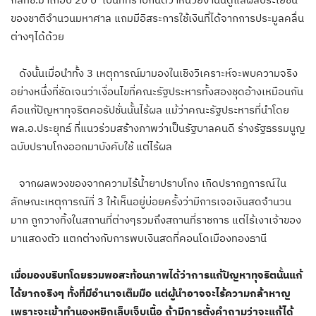
ของชาติจำนวนมหาศาล แถมมีอิสระการใช้เงินที่ได้จากการประมูลคลื่น
ต่างๆได้ด้วย
ดังนั้นเมื่อนำทั้ง 3 เหตุการณ์มามองในเชิงวิเคราะห์จะพบความจริง
อย่างหนึ่งที่ชัดเจนว่าเงื่อนไขที่คณะรัฐประหารทั้งสองชุดอ้างเหมือนกัน
คือแก้ปัญหาทุจริตคอรัปชั่นนั้นไร้ผล แม้ว่าคณะรัฐประหารที่นำโดย
พล.อ.ประยุทธ์ ที่แนวร่วมสร้างภาพว่าเป็นรัฐบาลคนดี ร่างรัฐธรรมนูญ
ฉบับปราบโกงออกมาบังคับใช้ แต่ไร้ผล
จากผลพวงของจากความไร้น้ำยาปราบโกง เกิดปรากฏการณ์ใน
ลักษณะเหตุการณ์ที่ 3 ให้เห็นอยู่บ่อยครั้งว่ามีการเจอเงินสดจำนวน
มาก ถูกวางทิ้งในสถานที่ต่างๆรวมถึงสถานที่ราชการ แต่ไร้เงาเจ้าของ
มาแสดงตัว แตกต่างกับการพบเงินสดที่คอนโดเมืองทองธานี
เมื่อมองบริบทโดยรวมพอสะท้อนภาพได้ว่าการแก้ปัญหาทุจริตนั้นแก้
ได้ยากจริงๆ ทั้งที่มีอำนาจเต็มมือ แต่ผู้นำอาจจะไร้ความกล้าหาญ
เพราะจะเข้าทำนองหยิกเล็บเจ็บเนื้อ ถ้ามีการตั้งคำถามว่าจะแก้ได้