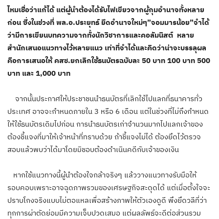
ไหมเชื่อว่าแก้ได้ แต่ผู้นำต้องได้รับไฟเขียวจากผู้กุมอำนาจทั้งหลาย
ก่อน ซึ่งในช่วงที่ พล.อ.ประยุทธ์ ยึดอำนาจใหม่ๆ”จอมมารน้อย”จำได้
ว่ามีการเขียนบทความจากทั้งนักวิชาการและคอลัมนิสต์ หลาย
สำนักเสนอแนวทางไว้หลายแนว เท่าที่จำได้และคิดว่าน่าจะบรรลุผล
คือการเสนอให้ คสช.ยกเลิกใช้ธนบัตรฉบับละ 50 บาท 100 บาท 500
บาท และ 1,000 บาท
จากนั้นประกาศให้ประชาชนนำธนบัตรที่เลิกใช้ไปแลกที่ธนาคารทั่ว
ประเทศ อาจจะกำหนดภายใน 3 หรือ 6 เดือน แต่ในช่วงที่ไม่ถึงกำหนด
ให้ใช้ธนบัตรเดิมไปก่อน การนำธนบัตรเก่าจำนวนมากไปแลกเจ้าของ
ต้องชี้แจงที่มาให้เจ้าหน้าที่ทราบด้วย ถ้าชี้แจงไม่ได้ ต้องยึดไว้ตรวจ
สอบแล้วพบว่าได้มาโดยมิชอบต้องดำเนินคดีกับเจ้าของเงิน
หากใช้แนวทางนี้ผู้นำต้องใจกล้าจริงๆ แล้ววางแนวทางรับมือให้
รอบคอบเพราะอาจฉุดภาพรวมของเศรษฐกิจสะดุดได้ แต่เมื่อตั้งใจจะ
ปราบโกงจริงแบบไม่ตอแหลเพื่อสร้างภาพให้ตัวเองดูดี พึงยึดวลีที่ว่า
ทุกการผ่าตัดย่อมมีความเจ็บปวดเสมอ แต่ผลลัพธ์จะดีต่อส่วนรวม