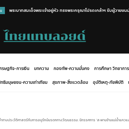
พระบาทสมเด็จพระเจ้าอยู่หัว ทรงพระกรุณาโปรดเกล้าฯ รับผู้วายชนม์ ซึ่
ศูนย์คุณธรรม มอบโล่ อัยการ สคช. เป็นองค์กรต้นแบบร่วมขับเคลื่
วน
นนทบุรี ไว้ในพระบรมราชานุเคราะห์ พร้อมพระราชทานน้ำหลวงอาบศพเ
ศรษฐกิจ-การเงิน
บทความ
กองทัพ-ความมั่นคง
การศึกษา วิทยาการ
ิทธิมนุษยชน-ความเท่าเทียม
สุขภาพ-สิ่งแวดล้อม
อุบัติเหตุ-ภัยพิบัติ
รงจำทางประวัติศาสตร์กับการอนุรักษ์มรดกทางวัฒนธรรม: นิทรรศการ ‘สะพานข้ามแม่น้ำแค