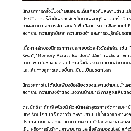
นิทรรศการครั้งนี้มุ่งนำเสนอประเด็นเกี่ยวกับสะพานข้าม
ประวัติศาสตร์สำคัญของจังหวัดกาญจนบุรี ผ่านบอร์ดนิ
ภาคสนาม และการจัดแสดงในพื้นที่สาธารณะ เพื่อชวนให้นักศ
สงคราม ความทุกข์ยาก ความทรงจำ และการอนุรักษ์มรดกทางว
เนื้อหาหลักของนิทรรศการประกอบด้วยหัวข้อสำคัญ เช่น 
Kwai”, “Memory Across Borders” และ “Tracks of Em
ไทย–พม่าในช่วงสงครามโลกครั้งที่สอง ความยากลำบาก
และเส้นทางสู่การเสนอขึ้นทะเบียนเป็นมรดกโลก
นิทรรศการไม่ได้เน้นเพียงชื่อเสียงของสะพานข้ามแม่น้ำแคว
สงคราม ความทรงจำของแรงงานข้ามชาติ การสูญเสียของมน
ดร. นัทธีรา ภักดีไพโรจน์ หัวหน้าหลักสูตรการจัดการมห
มทร.รัตนโกสินทร์ กล่าวว่า สะพานข้ามแม่น้ำแควและทางร
ประเทศไทยมาอย่างยาวนาน แต่ความเข้าใจของสาธารณชนจำ
เผิน หรือการรับรู้ผ่านภาพยนตร์และสื่อสังคมออนไลน์ แท้จริง