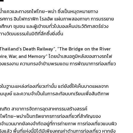
แม่น้ำแควและทางรถไฟไทย–พม่า ซึ่งเป็นหมุดหมายทาง
ทรรศการ อินโฟกราฟิก โรลอัพ แผ่นภาพสองภาษา การบรรยาย
ึกษา ชุมชน และผู้เข้าชมทั่วไปมองเห็นประวัติศาสตร์ช่วง
ัฒนธรรมในมิติที่ลึกซึ้งยิ่งขึ้น
“Thailand’s Death Railway”, “The Bridge on the River
pire, War, and Memory” โดยนำเสนอภูมิหลังของทางรถไฟ
ของแรงงาน ความทรงจำข้ามพรมแดน การพัฒนาการท่องเที่ยว
ในฐานะแหล่งท่องเที่ยวเท่านั้น แต่ยังชี้ให้เห็นบาดแผลจาก
ุษย์ และความจำเป็นในการสะท้อนบทเรียนเพื่อสันติภาพ
าบัณฑิต สาขาการจัดการอุตสาหกรรมสร้างสรรค์
ถไฟไทย–พม่าเป็นทรัพยากรการท่องเที่ยวที่สำคัญของ
นวนมากยังคงจำกัดอยู่ที่การถ่ายภาพ การท่องเที่ยวแบบผิว
แล้ว พื้นที่แห่งนี้มิได้มีเพียงคุณค่าด้านการท่องเที่ยว หากยัง