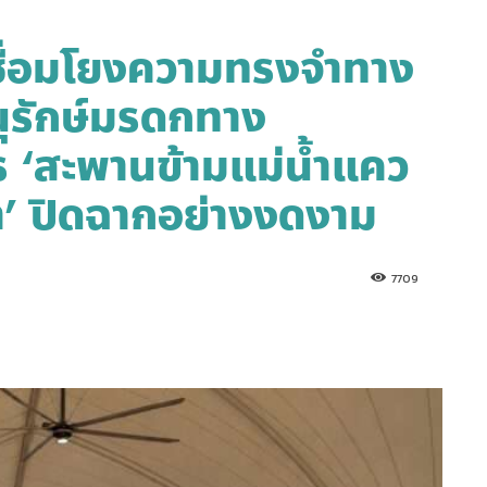
 เชื่อมโยงความทรงจำทาง
นุรักษ์มรดกทาง
 ‘สะพานข้ามแม่น้ำแคว
’ ปิดฉากอย่างงดงาม
7709