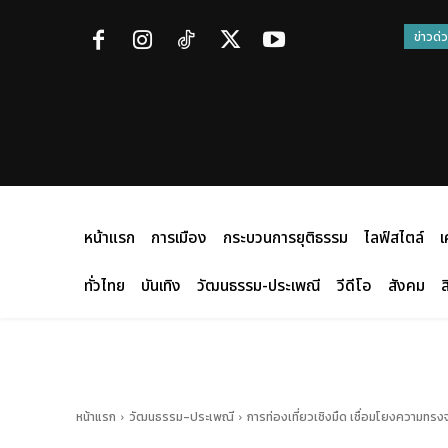
ข่าวด่
หน้าแรก
การเมือง
กระบวนการยุติธรรม
ไลฟ์สไตล์
เ
ทั่วไทย
บันเทิง
วัฒนธรรม-ประเพณี
วีดีโอ
สังคม
ส
หน้าแรก
วัฒนธรรม-ประเพณี
การท่องเที่ยวเชิงมืด เชื่อมโยงความท