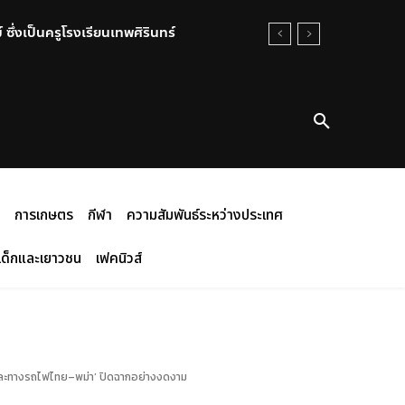
งเป็นครูโรงเรียนเทพศิรินทร์
อน คุณธรรมสู่สังคม
ป็นกรณีพิเศษ ณ วัดบางอ้อยช้าง
การเกษตร
กีฬา
ความสัมพันธ์ระหว่างประเทศ
เด็กและเยาวชน
เฟคนิวส์
วและทางรถไฟไทย–พม่า’ ปิดฉากอย่างงดงาม