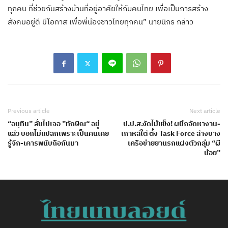
ทุกคน ที่ช่วยกันสร้างบ้านที่อยู่อาศัยให้กับคนไทย เพื่อเป็นการสร้าง
สังคมอยู่ดี มีโอกาส เพื่อพี่น้องชาวไทยทุกคน” นายนิกร กล่าว
Previous article
Next article
“อนุทิน” ลั่นไปเจอ ”ทักษิณ“ อยู่
ป.ป.ส.งัดไม้แข็ง! ผนึกจัดหางาน-
แล้ว บอกไม่แปลกเพราะเป็นคนเคย
เกาหลีใต้ ตั้ง Task Force ล้างบาง
รู้จัก-เคารพนับถือกันมา
เครือข่ายยานรกแฝงตัวกลุ่ม “ผี
น้อย”