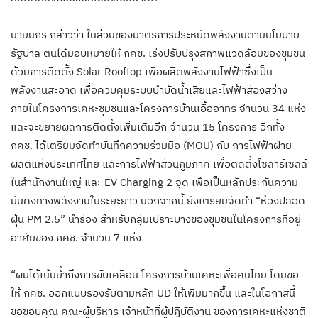
นายนิกร กล่าวว่า ในส่วนของมาตรการประหยัดพลังงานตามนโยบาย
รัฐบาล ตนได้มอบหมายให้ กคช. เร่งปรับปรุงสภาพแวดล้อมของชุมชน
ด้วยการติดตั้ง Solar Rooftop เพื่อผลิตพลังงานไฟฟ้าซึ่งเป็น
พลังงานสะอาด เพื่อควบคุมระบบบำบัดน้ำเสียและไฟฟ้าส่องสว่าง
ภายในโครงการเคหะชุมชนและโครงการบ้านเอื้ออาทร จำนวน 34 แห่ง
และจะขยายผลการติดตั้งเพิ่มเติมอีก จำนวน 15 โครงการ อีกทั้ง
กคช. ได้เตรียมจัดทำบันทึกความร่วมมือ (MOU) กับ การไฟฟ้าฝ่าย
ผลิตแห่งประเทศไทย และการไฟฟ้าส่วนภูมิภาค เพื่อติดตั้งโซลาร์เซลล์
ในสำนักงานใหญ่ และ EV Charging 2 จุด เพื่อเป็นหลักประกันความ
มั่นคงทางพลังงานในระยะยาว นอกจากนี้ ยังเตรียมจัดทำ “ห้องปลอด
ฝุ่น PM 2.5” นำร่อง สำหรับกลุ่มเปราะบางของชุมชนในโครงการที่อยู่
อาศัยของ กคช. จำนวน 7 แห่ง
“ผมได้เน้นย้ำถึงการขับเคลื่อน โครงการบ้านเคหะเพื่อคนไทย โดยขอ
ให้ กคช. ออกแบบรองรับตามหลัก UD ให้เพิ่มมากขึ้น และในโอกาสนี้
ขอขอบคุณ คณะผู้บริหาร เจ้าหน้าที่ผู้ปฏิบัติงาน ของการเคหะแห่งชาติ