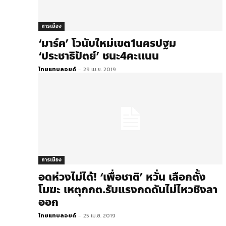
การเมือง
‘มาร์ค’ โวนับใหม่เขต1นครปฐม
‘ประชาธิปัตย์’ ชนะ4คะแนน
ไทยแทบลอยด์
-
29 เม.ย. 2019
การเมือง
อดห่วงไม่ได้! ‘เพื่อชาติ’ หวั่น เลือกตั้ง
โมฆะ เหตุกกต.รับแรงกดดันไม่ไหวชิงลา
ออก
ไทยแทบลอยด์
-
25 เม.ย. 2019