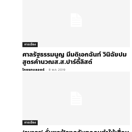
การเมือง
ศาลรัฐธรรมนูญ มีมติเอกฉันท์ วินิฉัยปม
สูตรคำนวณส.ส.ปาร์ตี้​ลิสต์​
ไทยแทบลอยด์
-
8 พ.ค. 2019
การเมือง