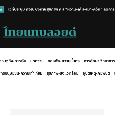
เวทีประชุม ศจย. ชงภาษีสุขภาพ คุม “หวาน-เค็ม-เมา-ควัน“ ลดการเข้
ไม่เข็ดคุก! หนุ่ม 42 เพิ่งพ้นโทษไม่ถึงเดือน เจอตำรวจทางหลวงเ
วน
เต็มตัว
ศรษฐกิจ-การเงิน
บทความ
กองทัพ-ความมั่นคง
การศึกษา วิทยาการ
ิทธิมนุษยชน-ความเท่าเทียม
สุขภาพ-สิ่งแวดล้อม
อุบัติเหตุ-ภัยพิบัติ