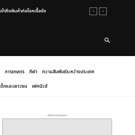
าถึงสินค้าก่อโรคเรื้อรัง
รียกตรวจ พิรุธโผล่เจอซุกยาบ้า-ไอซ์มา
การเกษตร
กีฬา
ความสัมพันธ์ระหว่างประเทศ
เด็กและเยาวชน
เฟคนิวส์
- Advertisment -