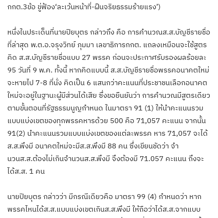
กกต.3ข้อ ขู่ฟ้อง‘ละเว้นหน้าที่-ฝืนจริยธรรมร้ายแรง’)
หนึ่งในประเด็นที่นายปิยบุตร กล่าวถึง คือ การคำนวณส.ส.บัญชีรายชื่อ
ที่ล่าสุด พ.ต.อ.จรุงวิทย์ ภุมมา เลขาธิการกกต. แถลงเหมือนจะใช้สูตร
คิด ส.ส.บัญชีรายชื่อแบบ 27 พรรค ก่อนจะประกาศรับรองผลร้อยละ
95 วันที่ 9 พ.ค. ทั้งนี้ หากคิดแบบนี้ ส.ส.บัญชีรายชื่อพรรคอนาคตใหม่
จะหายไป 7-8 ที่นั่ง คิดเป็น 6 แสนกว่าคะแนนที่ประชาชนเลือกอนาคต
ใหม่จะอยู่ในฐานะผู้มีส่วนได้เสีย ซึ่งขอยืนยันว่า การคำนวณมีสูตรเดียว
ตามขั้นตอนที่รัฐธรรมนูญกำหนด ในมาตรา 91 (1) ให้นำคะแนนรวม
แบบแบ่งเขตของทุกพรรคหารด้วย 500 คือ 71,057 คะแนน จากนั้น
91(2) นำคะแนนรวมแบบแบ่งเขตของแต่ละพรรค หาร 71,057 จะได้
ส.ส.พึงมี อนาคตใหม่จะมีส.ส.พึงมี 88 คน ซึ่งเขียนชัดว่า จำ
นวนส.ส.ต้องไม่เกินจำนวนส.ส.พึงมี จึงต้องมี 71.057 คะแนน ถึงจะ
ได้ส.ส. 1 คน
นายปิยบุตร กล่าวว่า มีกรณีเดียวคือ มาตรา 99 (4) กำหนดว่า หาก
พรรคไหนได้ส.ส.แบบแบ่งเขตเกินส.ส.พึงมี ให้ถือว่าได้ส.ส.จากแบบ