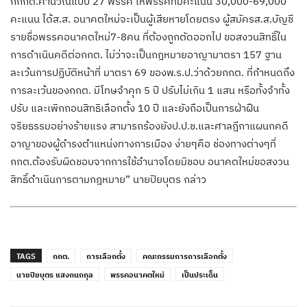
กกกต.คำนวณแบบ 27 พรรค ให้พรรคที่มีคะแนน 30,000-69,000
คะแนน ได้ส.ส. อนาคตใหม่จะเป็นผู้เสียหายโดยตรง ผู้สมัครส.ส.บัญชี
รายชื่อพรรคอนาคตใหม่7-8คน ที่ต้องถูกตัดออกไป ขอสงวนสิทธิ์ใน
การดำเนินคดีต่อกกต. ไม่ว่าจะเป็นกฎหมายอาญามาตรา 157 ฐาน
ละเว้นการปฏิบัติหน้าที่ มาตรา 69 ของพ.ร.ป.ว่าด้วยกกต. ที่กำหนดถึง
การละเว้นของกกต. มีโทษจำคุก 5 ปี ปรับไม่เกิน 1 แสน หรือทั้งจำทั้ง
ปรับ และเพิกถอนสิทธิเลือกตั้ง 10 ปี และยังถือเป็นการฝ่าฝืน
จริยธรรมอย่างร้ายแรง สามารถร้องยังป.ป.ช.และศาลฎีกาแผนกคดี
อาญาของผู้ดำรงตำแหน่งทางการเมือง ง่ายๆคือ ช่องทางต่างๆที่
กกต.ต้องรับผิดชอบจากการใช้อำนาจโดยมิชอบ อนาคตใหม่ขอสงวน
สิทธิ์ดำเนินการตามกฎหมาย” นายปิยบุตร กล่าว
TAGS
กกต.
การเลือกตั้ง
คณะกรรมการการเลือกตั้ง
นายปิยบุตร แสงกนกกุล
พรรคอนาคตใหม่
เป็นประเด็น