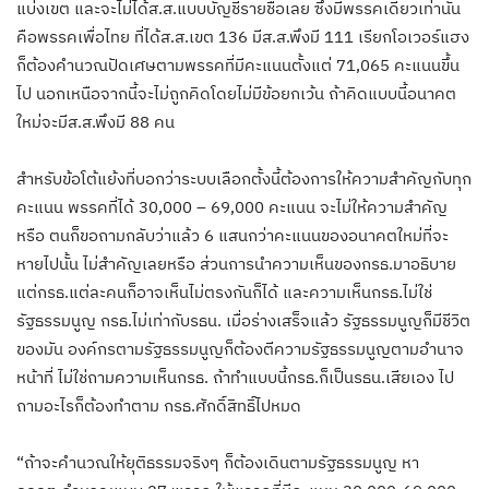
แบ่งเขต และจะไม่ได้ส.ส.แบบบัญชีรายชื่อเลย ซึ่งมีพรรคเดียวเท่านั้น
คือพรรคเพื่อไทย ที่ได้ส.ส.เขต 136 มีส.ส.พึงมี 111 เรียกโอเวอร์แฮง
ก็ต้องคำนวณปัดเศษตามพรรคที่มีคะแนนตั้งแต่ 71,065 คะแนนขึ้น
ไป นอกเหนือจากนี้จะไม่ถูกคิดโดยไม่มีข้อยกเว้น ถ้าคิดแบบนี้อนาคต
ใหม่จะมีส.ส.พึงมี 88 คน
สำหรับข้อโต้แย้งที่บอกว่าระบบเลือกตั้งนี้ต้องการให้ความสำคัญกับทุก
คะแนน พรรคที่ได้ 30,000 – 69,000 คะแนน จะไม่ให้ความสำคัญ
หรือ ตนก็ขอถามกลับว่าแล้ว 6 แสนกว่าคะแนนของอนาคตใหม่ที่จะ
หายไปนั้น ไม่สำคัญเลยหรือ ส่วนการนำความเห็นของกรธ.มาอธิบาย
แต่กรธ.แต่ละคนก็อาจเห็นไม่ตรงกันก็ได้ และความเห็นกรธ.ไม่ใช่
รัฐธรรมนูญ กรธ.ไม่เท่ากับรธน. เมื่อร่างเสร็จแล้ว รัฐธรรมนูญก็มีชีวิต
ของมัน องค์กรตามรัฐธรรมนูญก็ต้องตีความรัฐธรรมนูญตามอำนาจ
หน้าที่ ไม่ใช่ถามความเห็นกรธ. ถ้าทำแบบนี้กรธ.ก็เป็นรธน.เสียเอง ไป
ถามอะไรก็ต้องทำตาม กรธ.ศักดิ์สิทธิ์ไปหมด
“ถ้าจะคำนวณให้ยุติธรรมจริงๆ ก็ต้องเดินตามรัฐธรรมนูญ หา