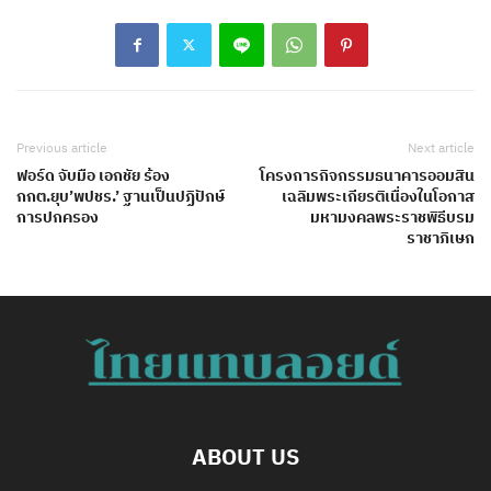
Previous article
Next article
ฟอร์ด จับมือ เอกชัย ร้อง
โครงการกิจกรรมธนาคารออมสิน
กกต.ยุบ’พปชร.’ ฐานเป็นปฏิปักษ์
เฉลิมพระเกียรติเนื่องในโอกาส
การปกครอง
มหามงคลพระราชพิธีบรม
ราชาภิเษก
ABOUT US