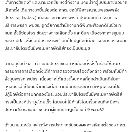
เส้นทางสีแดง” และนายเอกชัย หงส์กังวาน แกนนำกลุ่มประชาชนอยาก
เลือกตั้ง เดินทางมายื่นร้องต่อ กกต. ขอให้พิจารณายุบพรรคพลัง
ประชารัฐ (พปชร.) เนื่องจากนายพุทธิพงษ์ ปุณณกันต์ กรรมการ
บริหารพรรค พปชร. ถูกอัยการสำนักงานคดีพิเศษฟ้องคดีในข้อหา
กบฏ อั้งยี่ซ่องโจร ขัดขวางการเลือกตั้ง และอื่นๆ เนื่องจากการชุมนุม
ของ กปปส. ซึ่งถือเป็นการกระทำอันเป็นปฏิปักษ์ต่อการปกครองระบอบ
ประชาธิปไตยอันมีพระมหากษัตริย์ทรงเป็นประมุข
นายอนุรักษ์ กล่าวว่า กลุ่มประชาชนอยากเลือกตั้งจึงใคร่ขอให้คณะ
กรรมการการเลือกตั้งได้ทำการตรวจสอบเรื่องดังกล่าว พร้อมกับมีคำ
สั่งยุบพรรค พปชร. เนื่องจากได้แต่งตั้งบุคคลที่ถูกดำเนินคดีข้อหา
อุกฉกรรจ์ เป็นภัยร้ายแรงต่อความมั่นคงของชาติ มีพฤติกรรมเป็น
ปฏิปักษ์ต่อการปกครองในระบอบประชาธิปไตยอันมีพระมหากษัตริย์
ทรงเป็นองค์ประมุขโดยเร็ว โดยขอให้มีคำสั่งโดยเร็วก่อนที่จะมีการ
ประกาศรับรองสมาชิกสภาผู้แทนราษฎรในวันที่ 9 พ.ค.62
ด้านนายเอกชัย กล่าวถึงการประกาศรับรองผลการเลือกตั้งของ กกต.