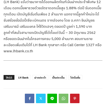
(LH Bank) แจ้งว่าธนาคารได้ออกผลิตภัณฑ์เงินฝากประจำพิเศษ 12
เดือน ดอกเบี้ยพารวยด้วยอัตราดอกเบี้ยสูง 1.88% ต่อปี รับดอกเบี้ย
ทุกเดือน เปิดบัญชีเริ่มต้นเพียง 2 ล้านบาท นอกจากนี้ลูกค้าใหม่จะได้
รับสร้อยข้อมือปี่เซียะเบิกเนตร จากฮ่องกง โดย อ.คฑา ชินบัญชร
เสริมบารมี เสริมมงคล ให้ชีวิตเฮงๆ ตลอดปี มูลค่า 1,590 บาท
ลูกค้าที่สนใจสามารถเปิดบัญชีได้ตั้งแต่วันนี้ – 30 มิถุนายน 2562
หรือยอดเงินฝากในโครงการครบ 5,000 ล้านบาท สอบถามราย
ละเอียดเพิ่มเติมได้ที่ LH Bank ทุกสาขา หรือ Call Center 1327 หรือ
www.lhbank.co.th
TAGS
LH Bank
ฝากประจำ
เป็นประเด็น
โปรโมชั่น