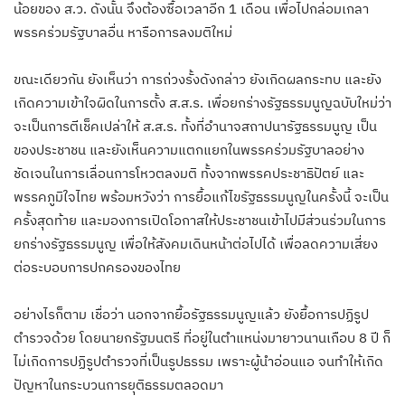
น้อยของ ส.ว. ดังนั้น จึงต้องซื้อเวลาอีก 1 เดือน เพื่อไปกล่อมเกลา
พรรคร่วมรัฐบาลอื่น หารือการลงมติใหม่
ขณะเดียวกัน ยังเห็นว่า การถ่วงรั้งดังกล่าว ยังเกิดผลกระทบ และยัง
เกิดความเข้าใจผิดในการตั้ง ส.ส.ร. เพื่อยกร่างรัฐธรรมนูญฉบับใหม่ว่า
จะเป็นการตีเช็คเปล่าให้ ส.ส.ร. ทั้งที่อำนาจสถาปนารัฐธรรมนูญ เป็น
ของประชาชน และยังเห็นความแตกแยกในพรรคร่วมรัฐบาลอย่าง
ชัดเจนในการเลื่อนการโหวตลงมติ ทั้งจากพรรคประชาธิปัตย์ และ
พรรคภูมิใจไทย พร้อมหวังว่า การยื้อแก้ไขรัฐธรรมนูญในครั้งนี้ จะเป็น
ครั้งสุดท้าย และมองการเปิดโอกาสให้ประชาชนเข้าไปมีส่วนร่วมในการ
ยกร่างรัฐธรรมนูญ เพื่อให้สังคมเดินหน้าต่อไปได้ เพื่อลดความเสี่ยง
ต่อระบอบการปกครองของไทย
อย่างไรก็ตาม เชื่อว่า นอกจากยื้อรัฐธรรมนูญแล้ว ยังยื้อการปฏิรูป
ตำรวจด้วย โดยนายกรัฐมนตรี ที่อยู่ในตำแหน่งมายาวนานเกือบ 8 ปี ก็
ไม่เกิดการปฏิรูปตำรวจที่เป็นรูปธรรม เพราะผู้นำอ่อนแอ จนทำให้เกิด
ปัญหาในกระบวนการยุติธรรมตลอดมา