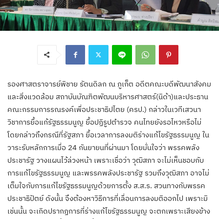
รองศาสตราจารย์พิชาย รัตนดิลก ณ ภูเก็ต อดีตคณะบดีพัฒนาสังคม
และสิ่งแวดล้อม สถาบันบัณฑิตพัฒนบริหารศาสตร์(นิด้า)และประธาน
คณะกรรมการรณรงค์เพื่อประชาธิปไตย (ครป.) กล่าวในเวทีเสวนา
วิชาการยื้อแก้รัฐธรรมนูญ ยื้อปฏิรูปตำรวจ คนไทยยังรอไหวหรือไม่
โดยกล่าวถึงกรณีที่รัฐสภา ยื้อเวลาการลงมติร่างแก้ไขรัฐธรรมนูญ ใน
วาระรับหลักการเมื่อ 24 กันยายนที่ผ่านมา โดยมั่นใจว่า พรรคพลัง
ประชารัฐ วางแผนไว้ล่วงหน้า เพราะเชื่อว่า วุฒิสภา จะไม่เห็นชอบกับ
การแก้ไขรัฐธรรมนูญ และพรรคพลังประชารัฐ รวมถึงวุฒิสภา อาจไม่
เต็มใจกับการแก้ไขรัฐธรรมนูญด้วยการตั้ง ส.ส.ร. สวนทางกับพรรค
ประชาธิปัตย์ ดังนั้น จึงต้องหาวิธีการที่เลื่อนการลงมติออกไป เพราะมิ
เช่นนั้น จะเกิดปรากฏการที่ร่างแก้ไขรัฐธรรมนูญ จะตกเพราะเสียงข้าง