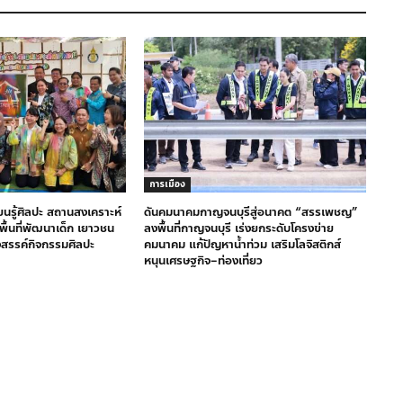
การเมือง
ียนรู้ศิลปะ สถานสงเคราะห์
ดันคมนาคมกาญจนบุรีสู่อนาคต “สรรเพชญ”
างพื้นที่พัฒนาเด็ก เยาวชน
ลงพื้นที่กาญจนบุรี เร่งยกระดับโครงข่าย
งสรรค์กิจกรรมศิลปะ
คมนาคม แก้ปัญหาน้ำท่วม เสริมโลจิสติกส์
หนุนเศรษฐกิจ–ท่องเที่ยว