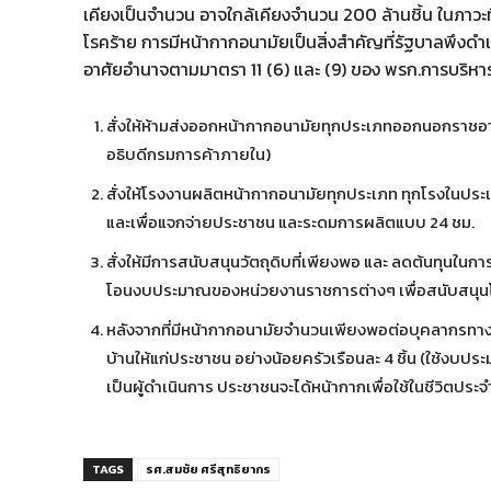
เคียงเป็นจำนวน อาจใกล้เคียงจำนวน 200 ล้านชิ้น ในภา
โรคร้าย การมีหน้ากากอนามัยเป็นสิ่งสำคัญที่รัฐบาลพึงด
อาศัยอำนาจตามมาตรา 11 (6) และ (9) ของ พรก.การบริหาร
สั่งให้ห้ามส่งออกหน้ากากอนามัยทุกประเภทออกนอกราชอา
อธิบดีกรมการค้าภายใน)
สั่งให้โรงงานผลิตหน้ากากอนามัยทุกประเภท ทุกโรงในประ
และเพื่อแจกจ่ายประชาชน และระดมการผลิตแบบ 24 ชม.
สั่งให้มีการสนับสนุนวัตถุดิบที่เพียงพอ และ ลดต้นทุนใน
โอนงบประมาณของหน่วยงานราชการต่างๆ เพื่อสนับสนุน
หลังจากที่มีหน้ากากอนามัยจำนวนเพียงพอต่อบุคลากรทา
บ้านให้แก่ประชาชน อย่างน้อยครัวเรือนละ 4 ชิ้น (ใช้ง
เป็นผู้ดำเนินการ ประชาชนจะได้หน้ากากเพื่อใช้ในชีวิตประจ
TAGS
รศ.สมชัย ศรีสุทธิยากร