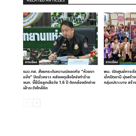
RELATED ARTICLES
การเมือง
การเมือง
รมว.ทส. สั่งยกระดับความปลอดภัย “ห้วยขา
พม. เปิดศูนย์การเร
แข้ง” ปิดชั่วคราว หลังเหตุเสือโคร่งทำร้าย
เด็กปัตตานี มุ่งสร้
จนท. ชี้ฝีมือลูกเสือวัย 1.6 ปี ติดกล้องดักถ่าย
กลุ่มเปราะบาง สร้า
เฝ้าระวังใกล้ชิด