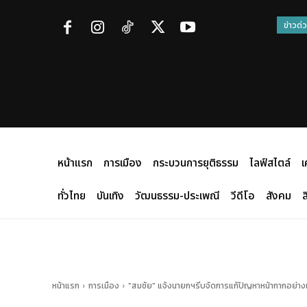
ข่าวด่
หน้าแรก
การเมือง
กระบวนการยุติธรรม
ไลฟ์สไตล์
เ
ทั่วไทย
บันเทิง
วัฒนธรรม-ประเพณี
วีดีโอ
สังคม
ส
หน้าแรก
การเมือง
"สมชัย" แจ้งนายกฯรีบจัดการแก้ปัญหาหน้ากากอย่างเ