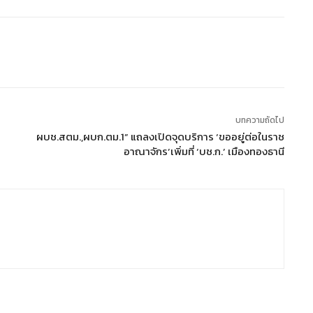
บทความถัดไป
ผบช.สตม.,ผบก.ตม.1” แถลงเปิดจุดบริการ ‘ขออยู่ต่อในราช
อาณาจักร’เพิ่มที่ ‘บช.ก.’ เมืองทองธานี