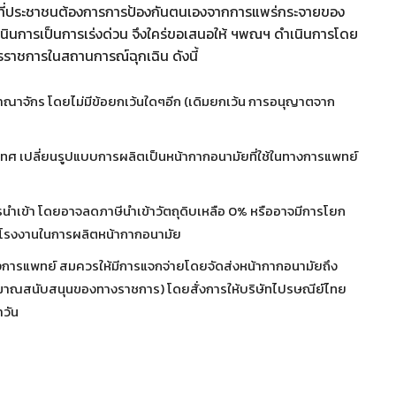
วะที่ประชาชนต้องการการป้องกันตนเองจากการแพร่กระจายของ
ำเนินการเป็นการเร่งด่วน จึงใคร่ขอเสนอให้ ฯพณฯ ดำเนินการโดย
ราชการในสถานการณ์ฉุกเฉิน ดังนี้
ณาจักร โดยไม่มีข้อยกเว้นใดๆอีก (เดิมยกเว้น การอนุญาตจาก
เทศ เปลี่ยนรูปแบบการผลิตเป็นหน้ากากอนามัยที่ใช้ในทางการแพทย์
การนำเข้า โดยอาจลดภาษีนำเข้าวัตถุดิบเหลือ 0% หรืออาจมีการโยก
โรงงานในการผลิตหน้ากากอนามัย
งการแพทย์ สมควรให้มีการแจกจ่ายโดยจัดส่งหน้ากากอนามัยถึง
บประมาณสนับสนุนของทางราชการ) โดยสั่งการให้บริษัทไปรษณีย์ไทย
ำวัน