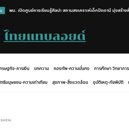
พม. เปิดศูนย์การเรียนรู้ศิลปะ สถานสงเคราะห์เด็กปัตตานี มุ่งสร้าง
วน
สร้างสรรค์กิจกรรมศิลปะ
ศรษฐกิจ-การเงิน
บทความ
กองทัพ-ความมั่นคง
การศึกษา วิทยาการ
ิทธิมนุษยชน-ความเท่าเทียม
สุขภาพ-สิ่งแวดล้อม
อุบัติเหตุ-ภัยพิบัติ
ร่งด่วน