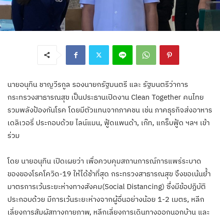
นายอนุทิน ชาญวีรกูล รองนายกรัฐมนตรี และ รัฐมนตรีว่าการ
กระทรวงสาธารณสุข เป็นประธานเปิดงาน Clean Together คนไทย
รวมพลังป้องกันโรค โดยมีตัวแทนจากภาคชน เช่น ภาคธุรกิจส่งอาหาร
เดลิเวอรี่ ประกอบด้วย ไลน์แมน, ฟู้ดแพนด้า, เก๊ท, แกร็บฟู้ด ฯลฯ เข้า
ร่วม
โดย นายอนุทิน เปิดเผยว่า เพื่อควบคุมสถานการณ์การแพร่ระบาด
ของของโรคโควิด-19 ให้ได้ช้าที่สุด กระทรวงสาธารณสุข จึงขอเน้นย้ำ
มาตรการเว้นระยะห่างทางสังคม(Social Distancing) ซึ่งมีข้อปฏิบัติ
ประกอบด้วย มีการเว้นระยะห่างจากผู้อื่นอย่างน้อย 1-2 เมตร, หลีก
เลี่ยงการสัมผัสทางกายภาพ, หลีกเลี่ยงการเดินทางออกนอกบ้าน และ