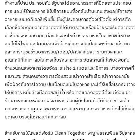
ทำงานที่บ้าน ประกอบกับ รัฐบาลได้ออกมาตรการที่ปิดสถานประกอบ
การ และให้ร้านอาหาร ให้บริการแบบซื้อกลับบ้านแทน ส่งผลให้การส่ง
อาหารแบบเดลิเวอรี่เพิ่มขึ้น ซึ่งผู้ประกอบการต้องใส่ใจตั้งแต่การคัด
เลือกซื้อวัตถุดิบจากตลาดสดที่ได้มาตรฐานหรือมีป้ายรองรับตลาดสด
น่าซื้อของกรมอนามัย ต้องปรุงสุกใหม่ บรรจุอาหารในภาชนะที่เหมาะ
สม ไม่ใช้โฟม ปกปิดมิดชิดเพื่อป้องกันการปนเปื้อนระหว่างขนส่ง ติด
ฉลากที่ระบุชื่อร้านอาหารวัน/เดือน/ปี/เวลาที่ผลิต ระยะเวลาและ
อุณหภูมิที่เหมาะสมในการเก็บรักษาอาหาร จัดสถานที่ให้เพียงพอกับ
จำนวนคนส่งอาหารโดยจัดระยะห่าง 1 เมตร และมีการระบายอากาศที่
เหมาะสม ส่วนคนส่งอาหารต้องสวมหน้ากากผ้าหรือหน้ากากอนามัย
เพื่อป้องกันการไอจาม ปนเปื้อนลงไปในอาหารและได้รับเชื้อโรคระหว่าง
ให้บริการ หมั่นล้างมือด้วยสบู่ น้ำ หรือเจลแอลกอฮอล์ตั้งแต่ก่อนเข้า
ร้านอาหารและหลังการส่งอาหาร ส่วนผู้บริโภคเมื่อได้รับอาหารแล้ว
ควรตรวจสอบคุณภาพอาหาร ความสะอาด สภาพอาหารต้องไม่มีกลิ่น
บูดเสีย บรรจุในภาชนะที่เหมาะสม
สำหรับการใช้แพลตฟอร์ม Clean Together พญ.พรรณพิมล วิปุลากร