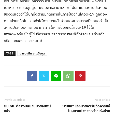
อธิบดีกรมอนามัย กล่าวว่า กรมอนามัยได้จัดแพลตฟอร์มเพื่อ2กลุ่ม
เป้าหมาย คือ กลุ่มผู้ประกอบการสามารถเข้าไปประเมินสถานประกอบ
ของตนเองว่าได้ปฏิบัติตามมาตรการในการป้องกันโควิด-19 ถูกต้อง
ครบถ้วนหรือไม่ หากทำได้ครบตามข้อกำหนดจะสามารถปักหมุดว่าเป็น
สถานประกอบการที่มีมาตรการในการป้องกันโควิด-19 ไว้ใน
แพลตฟอร์ม ซึ่งผู้ใช้บริการสามารถตรวจสอบพิกัดโรงแรม ร้านค้า
หรือรถขนส่งสาธารณะได้
TAGS
นายอนุทิน ชาญวีรกูล
Previous article
Next article
ผบ.ทบ. ตั้งสอบสนามมวยลุมพินี
“สมชัย” แจ้งนายกฯรีบจัดการแก้
แล้ว
ปัญหาหน้ากากอย่างเร่งด่วน