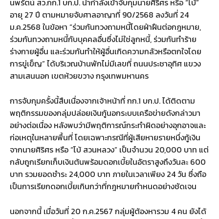
นพรัตน์ สว.กก.1 บก.ป. นำกำลังเข้าจับกุมนายศิริศร หรือ “โบ้”
อายุ 27 ปี ตามหมายจับศาลอาญาที่ 90/2568 ลงวันที่ 24
ม.ค.2568 ในข้อหา “ร่วมกันทวงถามหนี้โดยฝ่าฝืนต่อกฎหมาย,
ร่วมกันทวงถามหนี้กับบุคคลอื่นซึ่งไม่ใช่ลูกหนี้, ร่วมกันทำร้าย
ร่างกายผู้อื่น และร่วมกันทำให้ผู้อื่นเกิดความกลัวหรือตกใจโดย
การขู่เข็ญ” ได้บริเวณบ้านพักไม่มีเลขที่ ถนนประชาอุทิศ แขวง
สามเสนนอก เขตห้วยขวาง กรุงเทพมหานคร
การจับกุมครั้งนี้สืบเนื่องจากเจ้าหน้าที่ กก.1 บก.ป. ได้ติดตาม
พฤติกรรมของกลุ่มปล่อยเงินกู้นอกระบบเครือข่ายดังกล่าวมา
อย่างต่อเนื่อง หลังพบว่ามีพฤติการณ์กระทำผิดอย่างอุกอาจและ
ก่อเหตุในหลายพื้นที่ โดยเฉพาะกรณีที่ผู้เสียหายรายหนึ่งกู้เงิน
จากนายศิริศร หรือ “โบ้ สวนหลวง” เป็นจำนวน 20,000 บาท แต่
กลับถูกเรียกเก็บเงินต้นพร้อมดอกเบี้ยในอัตราสูงถึงวันละ 600
บาท รวมยอดชำระ 24,000 บาท ภายในเวลาเพียง 24 วัน ซึ่งถือ
เป็นการเรียกดอกเบี้ยเกินกว่าที่กฎหมายกำหนดอย่างชัดเจน
นอกจากนี้ เมื่อวันที่ 20 ก.ค.2567 กลุ่มผู้ต้องหารวม 4 คน ยังได้