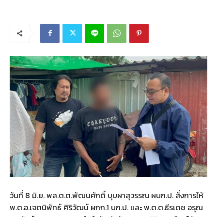
วันที่ 8 มิ.ย. พล.ต.ต.พัฒนศักดิ์ บุบผาสุวรรณ ผบก.ป. สั่งการให้
พ.ต.อ.เจตนิพัทธ์ ศิริวัฒน์ ผกก.1 บก.ป. และ พ.ต.ต.ธีรเดช อรุณ