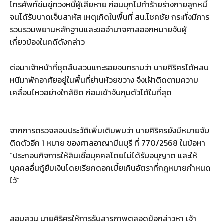
โทรศัพท์ข่มขู่ทวงหนี้ผู้เสียหาย ก่อนบุกไปทำร้ายร่างกายลูกหนี้
จนได้รับบาดเจ็บสาหัส เหตุเกิดในพื้นที่ สน.โชคชัย กระทั่งมีการ
รวบรวมพยานหลักฐานและขออำนาจศาลออกหมายจับผู้
เกี่ยวข้องในคดีดังกล่าว
ต่อมาเจ้าหน้าที่ชุดสืบสวนแกะรอยจนทราบว่า นายศิริศรได้หลบ
หนีมาพักอาศัยอยู่ในพื้นที่ย่านห้วยขวาง จึงเฝ้าติดตามความ
เคลื่อนไหวอย่างใกล้ชิด ก่อนเข้าจับกุมตัวได้ในที่สุด
จากการตรวจสอบประวัติเพิ่มเติมพบว่า นายศิริศรยังมีหมายจับ
ติดตัวอีก 1 หมาย ของศาลอาญามีนบุรี ที่ 770/2568 ในข้อหา
“ประกอบกิจการให้สินเชื่อบุคคลโดยไม่ได้รับอนุญาต และให้
บุคคลอื่นกู้ยืมเงินโดยเรียกดอกเบี้ยเกินอัตราที่กฎหมายกำหนด
ไว้”
สอบสวน นายศิริศรให้การรับสารภาพตลอดข้อกล่าวหา เจ้า