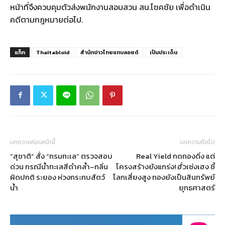
หน้าที่จึงควบคุมตัวส่งพนักงานสอบสวน สน.โชคชัย เพื่อดำเนิน
คดีตามกฎหมายต่อไป.
แท็ก
Thaitabloid
สำนักข่าวไทยแทบลอยด์
เป็นประเด็น
บทความก่อนหน้านี้
บทความถัดไป
“สุชาติ” สั่ง “กรมทะเล” ตรวจสอบ
Real Yield กดทองดิ่ง แต่
ด่วน กรณีน้ำทะเลสีดำคล้ำ–กลิ่น
โครงสร้างยังแกร่ง! ฮั่วเซ่งเฮง ชี้
ผิดปกติ ระยอง ห่วงกระทบสัตว์
โลกเสี่ยงสูง ทองยังเป็นสินทรัพย์
น้ำ
ยุทธศาสตร์