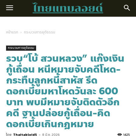
หน้าแรก
กระบวนการยุติธรรม
กระบวนการยุติธรรม
รวบ“โบ้ สวนหลวง” แก๊งเงิน
กู้เถื่อน หนีหมายจับคดีโหด-
กระทืบลูกหนี้สาหัส รีด
ดอกเบี้ยมหาโหดวันละ 600
บาท พบมีหมายจับติดตัวอีก
คดี ฐานปล่อยกู้เถื่อน-คิด
ดอกเบี้ยเกินกฎหมาย
โดย
Thaitabloid5
-
8 มิ.ย. 2026
1425