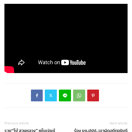
Previous article
Next article
รวบ“โบ้ สวนหลวง” แก๊งเงินกู้
ร้อง บก.ปปป. เอาผิดอดีตอธิบดี