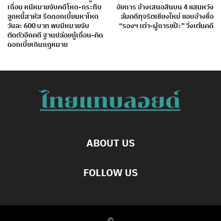
เถื่อน หนีหมายจับคดีโหด-กระทืบ
อัยการ อ้างเสนอสินบน 4 แสนหวัง
ลูกหนี้สาหัส รีดดอกเบี้ยมหาโหด
ล้มคดีทุจริตเชียงใหม่ แอบอ้างชื่อ
วันละ 600 บาท พบมีหมายจับ
“รองฯ เต่า-ผู้การแป๊ะ” วิ่งเต้นคดี
ติดตัวอีกคดี ฐานปล่อยกู้เถื่อน-คิด
ดอกเบี้ยเกินกฎหมาย
ABOUT US
FOLLOW US
©