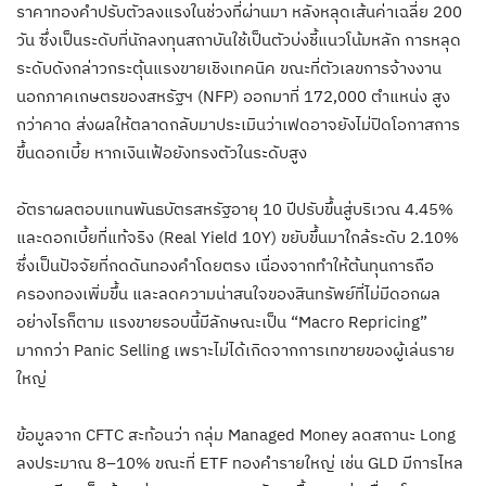
ราคาทองคำปรับตัวลงแรงในช่วงที่ผ่านมา หลังหลุดเส้นค่าเฉลี่ย 200
วัน ซึ่งเป็นระดับที่นักลงทุนสถาบันใช้เป็นตัวบ่งชี้แนวโน้มหลัก การหลุด
ระดับดังกล่าวกระตุ้นแรงขายเชิงเทคนิค ขณะที่ตัวเลขการจ้างงาน
นอกภาคเกษตรของสหรัฐฯ (NFP) ออกมาที่ 172,000 ตำแหน่ง สูง
กว่าคาด ส่งผลให้ตลาดกลับมาประเมินว่าเฟดอาจยังไม่ปิดโอกาสการ
ขึ้นดอกเบี้ย หากเงินเฟ้อยังทรงตัวในระดับสูง
อัตราผลตอบแทนพันธบัตรสหรัฐอายุ 10 ปีปรับขึ้นสู่บริเวณ 4.45%
และดอกเบี้ยที่แท้จริง (Real Yield 10Y) ขยับขึ้นมาใกล้ระดับ 2.10%
ซึ่งเป็นปัจจัยที่กดดันทองคำโดยตรง เนื่องจากทำให้ต้นทุนการถือ
ครองทองเพิ่มขึ้น และลดความน่าสนใจของสินทรัพย์ที่ไม่มีดอกผล
อย่างไรก็ตาม แรงขายรอบนี้มีลักษณะเป็น “Macro Repricing”
มากกว่า Panic Selling เพราะไม่ได้เกิดจากการเทขายของผู้เล่นราย
ใหญ่
ข้อมูลจาก CFTC สะท้อนว่า กลุ่ม Managed Money ลดสถานะ Long
ลงประมาณ 8–10% ขณะที่ ETF ทองคำรายใหญ่ เช่น GLD มีการไหล