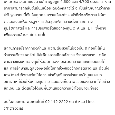
มักเข้าซื้อ ขณะที่แนวต้านสำคัญอยู่ที่ 4,500 และ 4,700 ดอลลาร์ หาก
ราคาสามารถกลับขึ้นยืนเหนือระดับดังกล่าวได้ จะเป็นสัญญาณว่าการ
ปรับฐานรอบนี้เริ่มสิ้นสุดลง ความเสี่ยงล่วงหน้าที่ต้องติดตาม ได้แก่
ตัวเลขเงินเฟ้อสหรัฐฯ การประชุมเฟด ความตึงเครียดทาง
ภูมิรัฐศาสตร์ และการปรับพอร์ตของกองทุน CTA และ ETF ซึ่งอาจ
เพิ่มความผันผวนในระยะสั้น
สถานการณ์ราคาทองคำและความผันผวนในปัจจุบัน สะท้อนให้เห็น
ว่าการบริหารพอร์ตไม่ใช่เพียงการเลือกจังหวะเข้าออกตลาด แต่คือ
การวางแผนการลงทุนให้สอดคล้องกับระดับความเสี่ยงที่ยอมรับได้
และการรักษาสมดุลของพอร์ตในทุกช่วงของวัฏจักรตลาด และฮั่วเซ่ง
เฮง โกลด์ ฟิวเจอร์ส ให้ความสำคัญกับการนำเสนอข้อมูลและบท
วิเคราะห์ที่ช่วยให้นักลงทุนสามารถมองเห็นภาพรวมของตลาดได้อย่าง
ชัดเจน และตัดสินใจได้บนพื้นฐานของความเข้าใจอย่างแท้จริง
สนใจสอบถามเพิ่มเติมได้ที่ 02 112 2222 กด 6 หรือ Line:
@hgfsocial