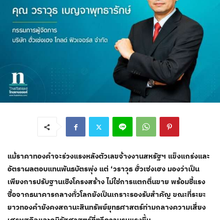
แม้ราคาทองคำจะร่วงแรงหลังตัวเลขจ้างงานสหรัฐฯ แข็งแกร่งและ
อัตราผลตอบแทนพันธบัตรพุ่ง แต่ ‘วราวุธ ฮั่วเซ่งเฮง มองว่าเป็น
เพียงการปรับฐานเชิงโครงสร้าง ไม่ใช่การแตกตื่นขาย พร้อมชี้แรง
ซื้อจากธนาคารกลางทั่วโลกยังเป็นเกราะรองรับสำคัญ ขณะที่ระยะ
ยาวทองคำยังคงสถานะสินทรัพย์ยุทธศาสตร์ท่ามกลางความเสี่ยง
เศรษฐกิจและภูมิรัฐศาสตร์ที่ทวีความรุนแรงขึ้น