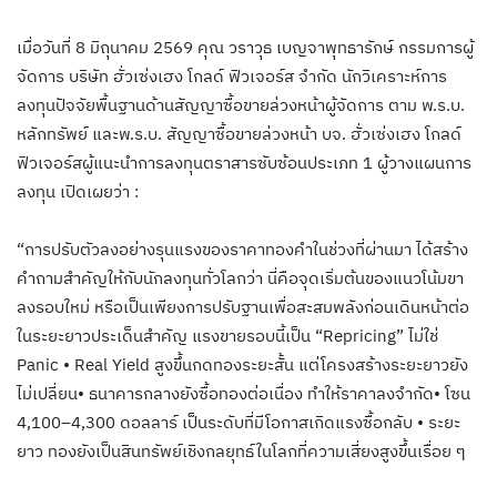
เมื่อวันที่ 8 มิถุนาคม 2569 คุณ วราวุธ เบญจาพุทธารักษ์ กรรมการผู้
จัดการ บริษัท ฮั่วเซ่งเฮง โกลด์ ฟิวเจอร์ส จำกัด นักวิเคราะห์การ
ลงทุนปัจจัยพื้นฐานด้านสัญญาซื้อขายล่วงหน้าผู้จัดการ ตาม พ.ร.บ.
หลักทรัพย์ และพ.ร.บ. สัญญาซื้อขายล่วงหน้า บจ. ฮั่วเซ่งเฮง โกลด์
ฟิวเจอร์สผู้แนะนำการลงทุนตราสารซับซ้อนประเภท 1 ผู้วางแผนการ
ลงทุน เปิดเผยว่า :
“การปรับตัวลงอย่างรุนแรงของราคาทองคำในช่วงที่ผ่านมา ได้สร้าง
คำถามสำคัญให้กับนักลงทุนทั่วโลกว่า นี่คือจุดเริ่มต้นของแนวโน้มขา
ลงรอบใหม่ หรือเป็นเพียงการปรับฐานเพื่อสะสมพลังก่อนเดินหน้าต่อ
ในระยะยาวประเด็นสำคัญ แรงขายรอบนี้เป็น “Repricing” ไม่ใช่
Panic • Real Yield สูงขึ้นกดทองระยะสั้น แต่โครงสร้างระยะยาวยัง
ไม่เปลี่ยน• ธนาคารกลางยังซื้อทองต่อเนื่อง ทำให้ราคาลงจำกัด• โซน
4,100–4,300 ดอลลาร์ เป็นระดับที่มีโอกาสเกิดแรงซื้อกลับ • ระยะ
ยาว ทองยังเป็นสินทรัพย์เชิงกลยุทธ์ในโลกที่ความเสี่ยงสูงขึ้นเรื่อย ๆ