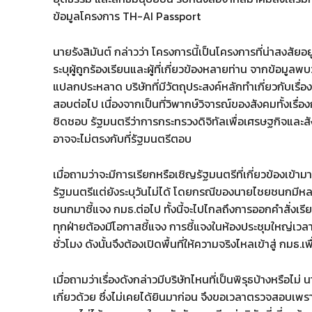
ข้อมูลโครงการ TH-AI Passport
นายรังสิมันต์ กล่าวว่า โครงการนี้เป็นโครงการที่น่าสงสัยอยู่
ระบุผู้ถูกร้องเรียนและผู้ที่เกี่ยวข้องหลายท่าน จากข้อมูลพ
แปลกประหลาด บริษัทที่มีวัตถุประสงค์หลักทำเกี่ยวกับเรื่อ
สอบต่อไป เนื่องจากเป็นที่วิพากษ์วิจารณ์ของสังคมทั้งเรื
ชิดชอบ รัฐมนตรีว่าการกระทรวงดิจิทัลเพื่อเศรษฐกิจและ
อาจจะไม่ตรงกับที่รัฐมนตรีตอบ
เมื่อถามว่าจะมีการเรียกหรือเชิญรัฐมนตรีที่เกี่ยวข้องเข้ามา
รัฐมนตรีแต่ยังระบุวันไม่ได้ โดยกรณีของนายไชยชนกมีห
ชนกมาชี้แจง กมธ.ต่อไป ทั้งนี้จะไปไกลถึงการออกคำสั่งเรี
ทุกฝ่ายต้องมีโอกาสชี้แจง การชี้แจงในห้องประชุมใหญ่เวล
ชั่วโมง ดังนั้นจึงต้องเปิดพื้นที่ให้ความจริงไหลเข้าสู่ กมธ
เมื่อถามว่าเรื่องดังกล่าวมีบริษัทไหนที่เป็นพิรุธบ้างหรือไม่
เกี่ยวด้วย ซึ่งไม่เคยได้ยินมาก่อน จึงขอเวลาตรวจสอบเพราะ