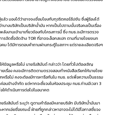
แล้ว มองได้ว่าอาจจะเชื่อมโยงกับทุจริตคอร์รัปชัน ซึ่งผู้ร้องได้
บว่าบางบริษัทเป็นบริษัทน้ำมัน หากเป็นไปตามนั้นจริงคงเป็นเรื่อง
งพลังงานเข้ามาเกี่ยวข้องกับโครงการนี้ ซึ่ง กมธ.จะมีการตรวจ
่องการจัดซื้อจัดจ้าง TOR ที่อาจจะล็อกสเปก ตามที่นายไชยชนก
สังคม ได้มีการตอบคำถามผ่านกระทู้ในสภาฯ แต่รายละเอียดจริงๆ
ให้ข้อมูลหรือไม่ นายรังสิมันต์ กล่าวว่า โดยทั่วไปต้องเชิญ
ลายเรื่อง คงจะมีการติดตามตรวจสอบทำหนังสือเรียกให้นายไชย
ยกหรือไม่ คงจะต้องมีการหารือกันใน กมธ. แต่เพื่อความเป็นธรรม
าค่อนข้างจำกัด แต่หากจะชี้แจงในห้องประชุม กมธ.ท่านมีเวลา 3
.เพื่อให้ดำเนินการต่อไปในอนาคต
 นายรังสิมันต์ ระบุว่า ดูตามคำร้องมีหลายบริษัท มีบริษัทน้ำมันมา
หากเอ่ยชื่อขณะนี้ ฝ่ายที่ถูกกล่าวหาอาจจะไม่ได้มีโอกาสชี้แจง