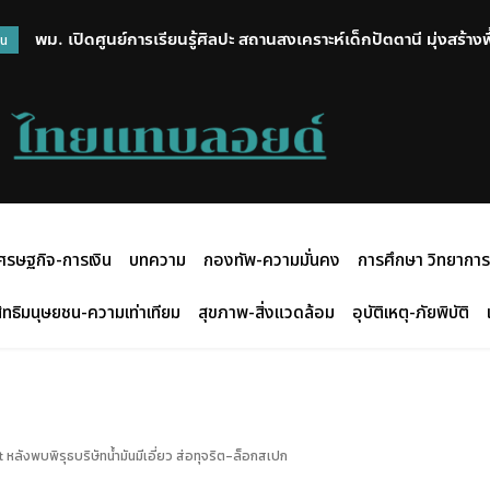
พม. เปิดศูนย์การเรียนรู้ศิลปะ สถานสงเคราะห์เด็กปัตตานี มุ่งสร้าง
วน
สร้างสรรค์กิจกรรมศิลปะ
ศรษฐกิจ-การเงิน
บทความ
กองทัพ-ความมั่นคง
การศึกษา วิทยาการ
ิทธิมนุษยชน-ความเท่าเทียม
สุขภาพ-สิ่งแวดล้อม
อุบัติเหตุ-ภัยพิบัติ
หลังพบพิรุธบริษัทน้ำมันมีเอี่ยว ส่อทุจริต-ล็อกสเปก