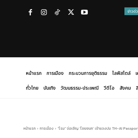
ข่าวด่
หน้าแรก
การเมือง
กระบวนการยุติธรรม
ไลฟ์สไตล์
เ
ทั่วไทย
บันเทิง
วัฒนธรรม-ประเพณี
วีดีโอ
สังคม
ส
หน้าแรก
การเมือง
“โรม” จ่อเชิญ ‘ไชยชนก’ เข้าแจงปม TH-AI Passport 