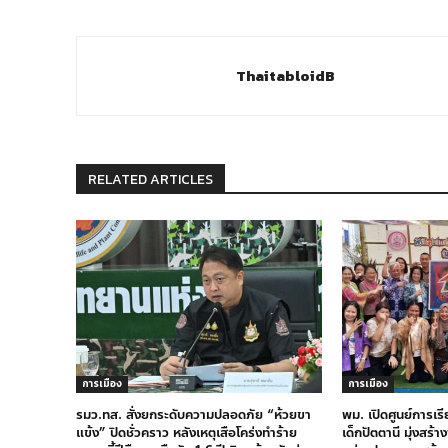
ThaitabloidB
RELATED ARTICLES
การเมือง
การเมือง
รมว.ทส. สั่งยกระดับความปลอดภัย “ห้วยขา
พม. เปิดศูนย์การเร
แข้ง” ปิดชั่วคราว หลังเหตุเสือโคร่งทำร้าย
เด็กปัตตานี มุ่งสร้