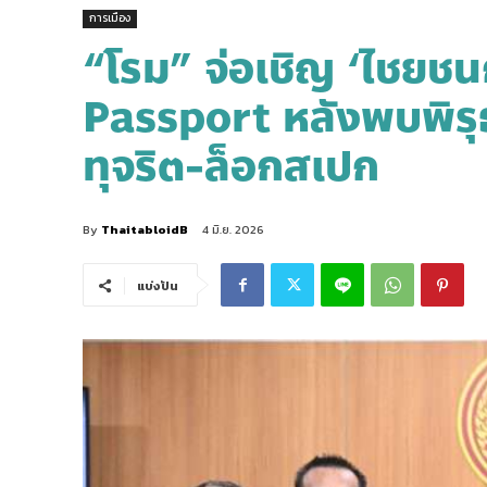
การเมือง
“โรม” จ่อเชิญ ‘ไชยช
Passport หลังพบพิรุธบ
ทุจริต-ล็อกสเปก
By
ThaitabloidB
4 มิ.ย. 2026
แบ่งปัน