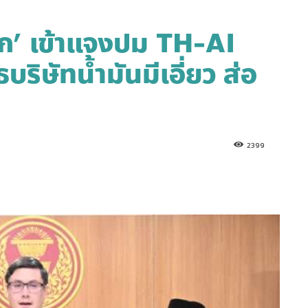
นก’ เข้าแจงปม TH-AI
ริษัทน้ำมันมีเอี่ยว ส่อ
2399