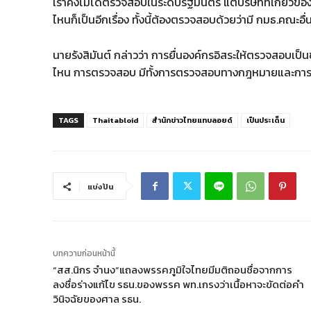
เราคงไม่ได้ตรวจสอบในระดับรัฐมนตรี แต่บริษัทที่เกี่ยวข้
ไหนก็เป็นอีกเรื่อง ทั้งนี้ต้องตรวจสอบด้วยว่ามี กมธ.คณะอื่นที
นายรังสิมันต์ กล่าวว่า การยื่นองค์กรอิสระให้ตรวจสอบเป็
ไหน การตรวจสอบ มีทั้งการตรวจสอบทางกฎหมายและกา
TAGS
Thaitabloid
สำนักข่าวไทยแทบลอยด์
เป็นประเด็น
แบ่งปัน
บทความก่อนหน้านี้
“สส.นิกร จำนง”แถลงพรรคภูมิใจไทยมีมติถอนชื่อจากการ
ลงชื่อร่างแก้ไข รธน.ของพรรค พท.เกรงว่าเนื้อหาจะขัดต่อคำ
วินิจฉัยของศาล รธน.