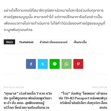
อย่างไรก็ตามกรณีที่สมาชิกวุฒิสภานัดหมายไปหารือร่วมกับตุลาการ
ศาลรัฐธรรมนูญนั้น สามารถทำได้ แต่การปรึกษาหารือดังกล่าวเป็น
เพียงแนวทางในการดำเนินการ ไม่ใช่คำวินิจฉัยของศาลรัฐธรรมนูญที่
จะผูกพันทุกองค์กร
TAGS
Thaitabloid
สำนักข่าวไทยแทบลอยด์
เป็นประเด็น
Previous article
Next article
“ศุภมาส” เร่งช่วยเด็ก 7 ขวบ หวิด
“โรม” จ่อเชิญ ‘ไชยชนก’ เข้าแจง
ดับ ถูกไฟดูดขณะพักผ่อนพูลวิลลา
ปม TH-AI Passport หลังพบพิรุธ
ชะอำ สั่ง สคบ. ลุยฟ้องแทนผู้
บริษัทน้ำมันมีเอี่ยว ส่อทุจริต-ล็อก
บริโภค จี้หน่วยงานท้องถิ่นตรวจ
สเปก