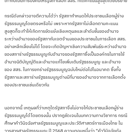
เท่ากับเป็นการบังคับให้รัฐสภาเลือก สสร. ที่ได้คะแนนสูงสุดโดยปริยาย
กรณีดังกล่าวอาจตีความได้ว่า รัฐสภากำหนดให้ประชาชนเลือกผู้ร่าง
รัฐธรรมนูญโดยตรงหรือไม่ เพราะหากรัฐสภาไม่เลือกตามคะแนน
สูงสุดก็จะทำให้เกิดการขัดแย้งเชิงเหตุผลและลำดับชั้นของอำนาจ
ระหว่างอำนาจของรัฐสภากับเจตจำนงของประชาชนในการเลือก สสร.
อย่างหลีกเลี่ยงไม่ได้ โดยจะเกิดปัญหาเชิงความสัมพันธ์ระหว่างอำนาจ
ของสภาร่างรัฐธรรมนูญกับอำนาจของรัฐสภาซึ่งเป็นองค์กรในการใช้
อำนาจนิติบัญญัติและอำนาจแก้ไขเพิ่มเติมรัฐธรรมนูญ และอำนาจ
ของ สสร. ในการยกร่างรัฐธรรมนูญฉบับใหม่ต่อไปในอนาคต ซึ่งทั้ง
รัฐสภาและสภาร่างรัฐธรรมนูญต่างมีที่มาของอำนาจจากการเลือกตั้ง
ของประชาชนเช่นเดียวกัน
นอกจากนี้ เหตุผลที่ว่าเหตุใดรัฐสภาจึงไม่อาจให้ประชาชนเลือกผู้ร่าง
รัฐธรรมนูญได้โดยตรงนั้น ปรากฏชัดเจนในบทความทางวิชาการ กรณี
ศึกษาคำวินิจฉัยศาลรัฐธรรมนูญและประวัติศาสตร์การเมืองไทย ใน
วารสารศาลรัฐธรรมนูญ ปี 2568 ความตอนหนึ่งว่า “คำวินิจฉัยดัง