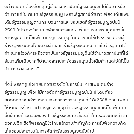
กล่าวสอดคล้องกับทฤษฎีอำนาจสถาปนารัฐธรรมนูญที่ได้รับมา หรือ
อำนาจแก้ไขเพิ่มเติมรัฐธรรมนูญ เพราะรัฐสภามีอำนาจเพียงแก้ไขเพิ่ม
เติมรัฐธรรมนูญตามกระบวนการและขอบเขตที่รัฐธรรมนูญฉบับปี
2560 ให้ไว้ ซึ่งกำหนดไว้สำหรับการแก้ไขเพิ่มเติมรัฐธรรมนูญเท่านั้น
หากรัฐสภาแก้ไขเพิ่มเติมรัฐธรรมนูญโดยกำหนดให้ประชาชนเลือกผู้
ร่างรัฐธรรมนูญโดยตรงผ่านสภาร่างรัฐธรรมนูญ เท่ากับว่ารัฐสภาได้
กำหนดให้องค์กรหรือสถาบันทางรัฐธรรมนูญอื่นใช้อำนาจสถาปนาที่ได้
รับมาเพิ่มเติมจากที่อำนาจสถาปนารัฐธรรมนูญดั้งเดิมกำหนดไว้ให้เป็น
อำนาจของรัฐสภา”
ทั้งนี้ พรรคภูมิใจไทยมีความจริงใจในการยื่นแก้ไขเพิ่มเติมร่าง
รัฐธรรมนูญ เพื่อให้มีการจัดทำรัฐธรรมนูญฉบับใหม่ โดยต้อง
สอดคล้องกับคำวินิจฉัยของศาลรัฐธรรมนูญ ที่ 18/2568 ด้วย เพื่อไม่
ให้เกิดการร้องต่อศาลรัฐธรรมนูญว่าร่างรัฐธรรมนูญที่แก้ไขเพิ่มเติม
นั้นขัดกับคำวินิจฉัยของศาลรัฐธรรมนูญ ซึ่งจะทำให้กระบวนการล่าช้า
ออกไปอีก สิ่งที่พรรคภูมิใจไทยให้ความสำคัญคือ การรับฟังความคิด
เห็นของประชาชนในการจัดทำรัฐธรรมนูญฉบับใหม่