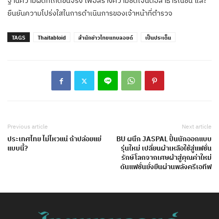
ฐานความผิดที่เกิดขึ้นจริง เพื่อสร้างความชัดเจนต่อสาธารณชน และ
ยืนยันความโปร่งใสในการดำเนินการของเจ้าหน้าที่ตำรวจ
TAGS
Thaitabloid
สำนักข่าวไทยแทบลอยด์
เป็นประเด็น
Previous article
Next article
ประเทศไทย ไม่ไหวแน่ ถ้าปล่อยแย่
BU ผนึก JASPAL ปั้นนักออกแบบ
แบบนี้?
รุ่นใหม่ เปลี่ยนผ้าเหลือใช้สู่แฟชั่น
รักษ์โลกจากเศษผ้าสู่คุณค่าใหม่
ดันแฟชั่นยั่งยืนผ่านพลังครีเอทีฟ