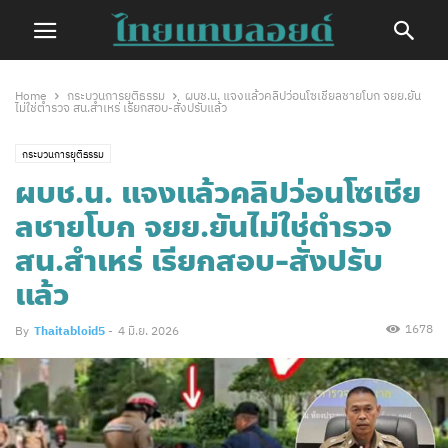
Home
กระบวนการยุติธรรม
ผบช.น. แจงแล้วคลิปว่อนโซเชียลชายโบก จยย.ยัน
ไม่ใช่ตำรวจ สน.สำเหร่ เรียกสอบ-สั่งปรับแล้ว
กระบวนการยุติธรรม
ผบช.น. แจงแล้วคลิปว่อนโซเชีย
ลชายโบก จยย.ยันไม่ใช่ตำรวจ
สน.สำเหร่ เรียกสอบ-สั่งปรับ
แล้ว
1678
By
Thaitabloid5
-
4 มิ.ย. 2026