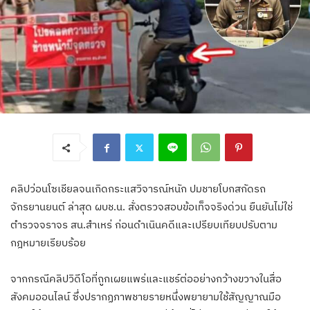
คลิปว่อนโซเชียลจนเกิดกระแสวิจารณ์หนัก ปมชายโบกสกัดรถ
จักรยานยนต์ ล่าสุด ผบช.น. สั่งตรวจสอบข้อเท็จจริงด่วน ยืนยันไม่ใช่
ตำรวจจราจร สน.สำเหร่ ก่อนดำเนินคดีและเปรียบเทียบปรับตาม
กฎหมายเรียบร้อย
จากกรณีคลิปวิดีโอที่ถูกเผยแพร่และแชร์ต่ออย่างกว้างขวางในสื่อ
สังคมออนไลน์ ซึ่งปรากฏภาพชายรายหนึ่งพยายามใช้สัญญาณมือ