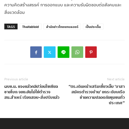
ความคิดสร้างสรรค์ การออกแบบ และความรับผิดชอบต่อสังคมและ
สิ่งแวดล้อม
TAGS
Thaitabloid
สำนักข่าวไทยแทบลอยด์
เป็นประเด็น
Previous article
Next article
ผบช.น. แจงแล้วคลิปว่อนโซเชียล
“ตร.เดินหน้าเสริมเขี้ยวเล็บ ‘อาสา
ชายโบก จยย.ยันไม่ใช่ตำรวจ
สมัครตำรวจบ้าน’ ยกระดับเครือ
สน.สำเหร่ เรียกสอบ-สั่งปรับแล้ว
ข่ายความปลอดภัยชุมชนทั่ว
ประเทศ”