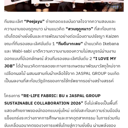
ทีมชนะเลิศ
“Peejayu”
ถ่ายทอดแรงบันดาลใจจากความสงบและ
ความงามของฤดูหนาว ผ่านแนวคิด
“สวนฤดูหนาว”
ที่สะท้อนการ
เติบโตอย่างยั่งยืนและการพัฒนาอย่างต่อเนื่องตามปรัชญา Kaizen
ขณะที่ทีมรองชนะเลิศอันดับ 1
“ทีมดีมากเลย”
นำแนวคิด Ikebana
และ Wabi-sabi มาตีความความงามของความไม่สมบูรณ์ผ่านงาน
ออกแบบที่มีเอกลักษณ์ ส่วนทีมรองชนะเลิศอันดับ 2
“I LOVE MY
JOB”
ได้นำแนวคิดการลดขยะทางการเกษตรมาพัฒนาวัสดุใหม่จาก
เปลือกผลไม้ ผสมผสานกับผ้าเหลือใช้จาก JASPAL GROUP จนเกิด
เป็นผลงานที่สะท้อนวัฏจักรของการใช้ทรัพยากรอย่างสร้างสรรค์
โครงการ
“RE-LIFE FABRIC: BU x JASPAL GROUP
SUSTAINABLE COLLABORATION 2026”
จึงไม่เพียงเป็นพื้นที่
แสดงศักยภาพของนักออกแบบรุ่นใหม่ แต่ยังสะท้อนความร่วมมืออัน
แข็งแกร่งระหว่างภาคการศึกษาและภาคอุตสาหกรรม ในการร่วมกัน
ขับเคลื่อนอนาคตของวงการแฟชั่นไทยสู่ความยั่งยืน ผ่านพลังของ