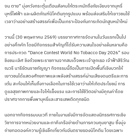
จน ตาย” มุ่งหวังกระตุ้นเตือนสังคมให้ตระหนักถึงภัยเงียบจากบุหรี่
บุหรี่ไฟฟ้า และผลิตภัณฑ์นิโคตินทุกรูปแบบ พร้อมส่งเสริมให้เยาวชนใช้
เวลาว่างอย่างสร้างสรรค์เพื่อเป็นเกราะป้องกันการเกิดนักสูบหน้าใหม่
วานนี้ (30 พฤษภาคม 2569) บรรยากาศการจัดงานในวันแรกเป็นไป
อย่างคึกคัก โดยมีกิจกรรมสำคัญที่ได้รับความสนใจอย่างล้นหลามคือ
การประกวด “Dance Contest World No Tobacco Day 2026” รอบ
ชิงชนะเลิศ ชิงถ้วยพระราชทานจากสมเด็จพระเจ้าลูกเธอ เจ้าฟ้าสิริวัณ
ณวรี นารีรัตนราชกัญญา กิจกรรมนี้ถือเป็นการเปิดพื้นที่เชิงบวกให้
เยาวชนได้แสดงศักยภาพและพลังสร้างสรรค์ผ่านเสียงดนตรีและการ
เต้น สะท้อนให้เห็นถึงทางเลือกในการใช้เวลาว่างให้เกิดประโยชน์ การ
ดูแลสุขภาพกายและใจให้แข็งแรง และการใช้ชีวิตอย่างมีคุณค่าโดย
ปราศจากการพึ่งพาบุหรี่และสารเสพติดทุกชนิด
นอกจากกิจกรรมบนเวที ภายในงานยังมีการจัดแสดงนิทรรศการเชิง
วิชาการจากหน่วยงานและภาคีเครือข่ายด้านการควบคุมยาสูบ ซึ่งมุ่ง
ถ่ายทอดองค์ความรู้เชิงลึกเกี่ยวกับอันตรายของนิโคติน โดยเฉพาะ