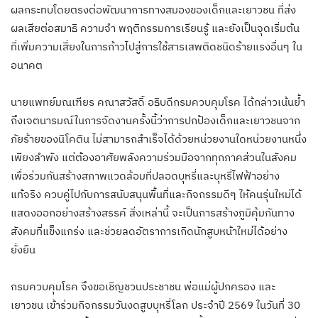
ผลกระทบโดยตรงต่อพัฒนาการทางสมองของเด็กและเยาวชน ที่ส่ง
ผลเสียต่อสมาธิ ความจำ พฤติกรรมการเรียนรู้ และยังเป็นจุดเริ่มต้น
ที่เพิ่มความเสี่ยงในการก้าวไปสู่การใช้สารเสพติดชนิดร้ายแรงอื่นๆ ใน
อนาคต
นายแพทย์มณเฑียร คณาสวัสดิ์ อธิบดีกรมควบคุมโรค ได้กล่าวเน้นย้ำ
ถึงเจตนารมณ์ในการจัดงานครั้งนี้ว่าการปกป้องเด็กและเยาวชนจาก
ภัยร้ายของนิโคติน ไม่สามารถสำเร็จได้ด้วยหน่วยงานใดหน่วยงานหนึ่ง
เพียงลำพัง แต่ต้องอาศัยพลังความร่วมมือจากทุกภาคส่วนในสังคม
เพื่อร่วมกันสร้างสภาพแวดล้อมที่ปลอดบุหรี่และบุหรี่ไฟฟ้าอย่าง
แท้จริง ควบคู่ไปกับการสนับสนุนพื้นที่และกิจกรรมดีๆ ให้คนรุ่นใหม่ได้
แสดงออกอย่างสร้างสรรค์ สิ่งเหล่านี้ จะเป็นการสร้างภูมิคุ้มกันทาง
สังคมที่แข็งแกร่ง และช่วยลดอัตราการเกิดนักสูบหน้าใหม่ได้อย่าง
ยั่งยืน
กรมควบคุมโรค จึงขอเชิญชวนประชาชน พ่อแม่ผู้ปกครอง และ
เยาวชน เข้าร่วมกิจกรรมวันงดสูบบุหรี่โลก ประจำปี 2569 ในวันที่ 30