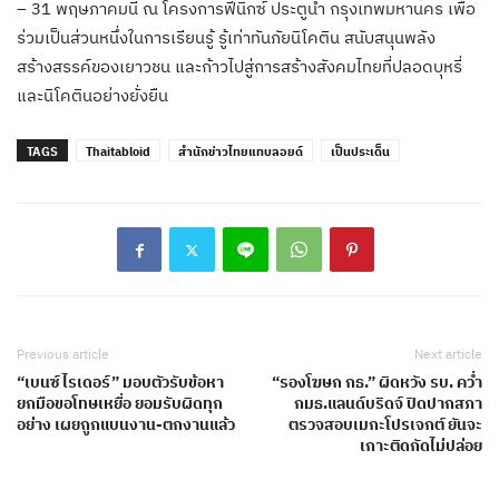
– 31 พฤษภาคมนี้ ณ โครงการฟีนิกซ์ ประตูน้ำ กรุงเทพมหานคร เพื่อ
ร่วมเป็นส่วนหนึ่งในการเรียนรู้ รู้เท่าทันภัยนิโคติน สนับสนุนพลัง
สร้างสรรค์ของเยาวชน และก้าวไปสู่การสร้างสังคมไทยที่ปลอดบุหรี่
และนิโคตินอย่างยั่งยืน
TAGS
Thaitabloid
สำนักข่าวไทยแทบลอยด์
เป็นประเด็น
Previous article
Next article
“เบนซ์ ไรเดอร์” มอบตัวรับข้อหา
“รองโฆษก กธ.” ผิดหวัง รบ. คว่ำ
ยกมือขอโทษเหยื่อ ยอมรับผิดทุก
กมธ.แลนด์บริดจ์ ปิดปากสภา
อย่าง เผยถูกแบนงาน-ตกงานแล้ว
ตรวจสอบเมกะโปรเจกต์ ยันจะ
เกาะติดกัดไม่ปล่อย