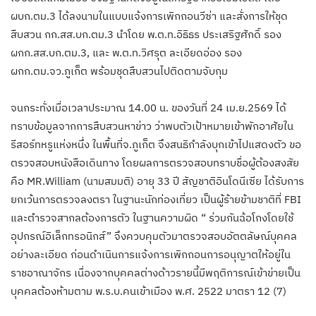
ผบก.ตม.3 ได้ลงนามในแบบแจ้งการเพิกถอนวีซ่า และสั่งการให้ชุด
สืบสวน กก.สส.บก.ตม.3 นำโดย พ.ต.ท.อิธิธร ประเสริฐศักดิ์ รอง
ผกก.สส.บก.ตม.3, และ พ.ต.ท.วิศรุต ละเอียดอ่อง รอง
ผกก.ตม.จว.ภูเก็ต พร้อมชุดสืบสวนไปติดตามจับกุม
จนกระทั่งเมื่อเวลาประมาณ 14.00 น. ของวันที่ 24 เม.ย.2569 ได้
ทราบข้อมูลจากการสืบสวนหาข่าว ว่าพบตัวเป้าหมายเข้าพักอาศัยใน
รีสอร์ทหรูแห่งหนึ่ง ในพื้นที่จ.ภูเก็ต จึงสนธิกำลังบุกเข้าไปแสดงตัว ขอ
ตรวจสอบหนังสือเดินทาง โดยผลการตรวจสอบทราบชื่อผู้ต้องสงสัย
คือ MR.William (นามสมมติ) อายุ 33 ปี สัญชาติอินโดนีเซีย ได้รับการ
ยกเว้นการตรวจลงตรา ในฐานะนักท่องเที่ยว เป็นผู้ร้ายข้ามชาติที่ FBI
และตำรวจสากลต้องการตัว ในฐานความผิด “ ร่วมกันฉ้อโกงโดยใช้
อุปกรณ์อิเล็กทรอนิกส์” จึงควบคุมตัวมาตรวจสอบอัตตลัษณ์บุคคล
อย่างละเอียด ก่อนดำเนินการแจ้งการเพิกถอนการอนุญาตให้อยู่ใน
ราชอาณาจักร เนื่องจากบุคคลต่างด้าวรายนี้มีพฤติการณ์เข้าข่ายเป็น
บุคคลต้องห้ามตาม พ.ร.บ.คนเข้าเมือง พ.ศ. 2522 มาตรา 12 (7)