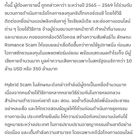
ทั้งนี้ ผู้ต้องหารายนี้ ถูกกล่าวหาว่า ระหว่างปี 2565 – 2569 ได้ร่วมกับ
ขบวนการดำเนินการฉ้อโกงการลงทุนคริปโทเคอร์เรนซี โดยใช้วิธี
ติดต่อเหยื่อผ่านแอปพลิเคชันหาคู่ โซเชียลมีเดีย และช่องทางออนไลน์
ต่าง ๆ โดยใช้วิธีการ จ้างผู้ร่วมขบวนการหน้าตาดี ทำหน้าที่นางแบบ
และนายแบบ คอยออกกล้องวิดิโอคอล สร้างความสัมพันธ์ใน ลักษณะ
Romance Scam ให้แยบยลน่าเชื่อถือขึ้นกว่าการใช้รูปภาพนิ่ง ก่อนสบ
โอกาสชักชวนลงทุนในแพลตฟอร์มปลอม พร้อมแสดงผลกำไรเท็จ มีผู้
เสียหายจำนวนมาก มูลค่าความเสียหายเฉพาะในสหรัฐอเมริกากว่า 10
ล้าน USD หรือ 350 ล้านบาท
Hybrid Scam ในลักษณะดังกล่าวกำลังมีผู้ตกเป็นเหยื่อจำนวนมาก
เนื่องจากคนร้ายใช้วิธีการหลากหลายวิธีร่วมกันในการหลอกลวง
สำนักงานตำรวจแห่งชาติ และ สตม. ขอย้ำเตือนไปยังพี่น้องประชาชน
อย่าหลงเชื่อ และให้ตรวจสอบข้อมูลให้ถี่ถ้วนก่อนดำเนินการธุรกรรม
ทางการเงิน ประเทศไทยยืนยัน ให้ความร่วมมือกับหน่วยงานบังคับใช้
กฎหมายระหว่างประเทศ ในการปราบปรามอาชญากรรมข้ามชาติอย่าง
ต่อเนื่อง และเต็มกำลังความสามารถ โดยเฉพาะคดีฉ้อโกงทางออนไลน์