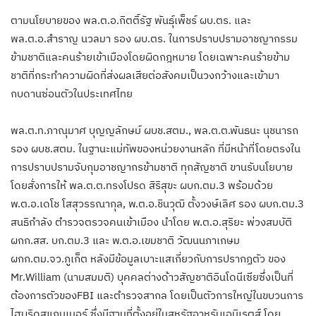
ตามนโยบายของ พล.ต.อ.กิตติ์รัฐ พันธุ์เพ็ชร์ ผบ.ตร. และ
พล.ต.อ.สำราญ นวลมา รอง ผบ.ตร. ในการปราบปรามอาชญากรรม
ข้ามชาติและคนร้ายเข้าเมืองโดยผิดกฎหมาย โดยเฉพาะคนร้ายข้าม
ชาติที่กระทำความผิดที่ส่งผลเสียต่อสังคมเป็นวงกว้างและเข้ามา
กบดานซ่อนตัวในประเทศไทย
พล.ต.ท.ภาณุมาศ บุญญลักษม์ ผบช.สตม., พล.ต.ต.พันธนะ นุชนารถ
รอง ผบช.สตม. ในฐานะแม่ทัพของหน่วยงานหลัก ที่มีหน้าที่โดยตรงใน
การปราบปรามจับกุมอาชญากรข้ามชาติ ทุกสัญชาติ ขานรับนโยบาย
โดยสั่งการให้ พล.ต.ต.ทรงโปรด สิริสุขะ ผบก.ตม.3 พร้อมด้วย
พ.ต.อ.เดโช โสสุวรรณากุล, พ.ต.อ.ชินวุฒิ ตั้งวงษ์เลิศ รอง ผบก.ตม.3
สนธิกำลัง ตำรวจตรวจคนเข้าเมือง นำโดย พ.ต.อ.สุริยะ พ่วงสมบัติ
ผกก.สส. บก.ตม.3 และ พ.ต.อ.เขมชาติ วัฒนนภาเกษม
ผกก.ตม.จว.ภูเก็ต หลังมีข้อมูลเบาะแสเกี่ยวกับการปรากฏตัว ของ
Mr.William (นามสมมติ) บุคคลต่างด้าวสัญชาติอินโดนีเซียซึ่งเป็นที่
ต้องการตัวของFBI และตำรวจสากล โดยเป็นตัวการใหญ่ในขบวนการ
ไฮบริดสแกมเมอร์ ซึ่งมีฐานที่ตั้งอยู่ในสหรัฐอาหรับเอมิเรตส์ โดย