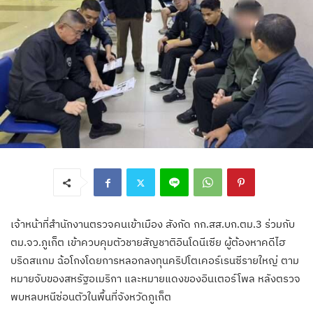
เจ้าหน้าที่สำนักงานตรวจคนเข้าเมือง สังกัด กก.สส.บก.ตม.3 ร่วมกับ
ตม.จว.ภูเก็ต เข้าควบคุมตัวชายสัญชาติอินโดนีเซีย ผู้ต้องหาคดีไฮ
บริดสแกม ฉ้อโกงโดยการหลอกลงทุนคริปโตเคอร์เรนซีรายใหญ่ ตาม
หมายจับของสหรัฐอเมริกา และหมายแดงของอินเตอร์โพล หลังตรวจ
พบหลบหนีซ่อนตัวในพื้นที่จังหวัดภูเก็ต