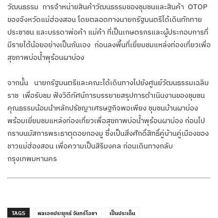
วัฒนธรรม การจำหน่ายสินค้าวัฒนธรรมของชุมชนและสินค้า OTOP
ของจังหวัดแม่ฮ่องสอน โดยตลอดทางนายกรัฐมนตรีได้เดินทักทาย
ประชาชน และบรรดาพ่อค้า แม่ค้า ที่เป็นเกษตรกรและผู้ประกอบการที่
มีรายได้น้อยอย่างเป็นกันเอง ก่อนลงพื้นที่เยี่ยมชมแหล่งท่องเที่ยวเพื่อ
สุขภาพบ่อน้ำพุร้อนผาบ่อง
จากนั้น นายกรัฐมนตรีและคณะได้เดินทางไปยังศูนย์วัฒนธรรมเฉลิม
ราช เพื่อรับชม ฟังวิดีทัศน์การบรรยายสรุปการดำเนินงานของชุมชน
คุณธรรมน้อมนำหลักปรัชญาเศรษฐกิจพอเพียง ชุมชนบ้านผาบ่อง
พร้อมเยี่ยมชมแหล่งท่องเที่ยวเพื่อสุขภาพบ่อน้ำพุร้อนผาบ่อง ก่อนไป
กราบนมัสการพระธาตุดอยกองมู ซึ่งเป็นสิ่งศักดิ์สิทธิ์คู่บ้านคู่เมืองของ
ชาวแม่ฮ่องสอน เพื่อความเป็นสิริมงคล ก่อนเดินทางกลับ
กรุงเทพมหานคร
TAGS
พลเอกประยุทธ์ จันทร์โอชา
เป็นประเด็น