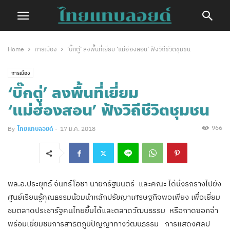
Home
การเมือง
‘บิ๊กตู่’ ลงพื้นที่เยี่ยม ‘แม่ฮ่องสอน’ ฟังวิถีชีวิตชุมชน
การเมือง
‘บิ๊กตู่’ ลงพื้นที่เยี่ยม
‘แม่ฮ่องสอน’ ฟังวิถีชีวิตชุมชน
966
By
ไทยแทบลอยด์
-
17 ม.ค. 2018
พล.อ.ประยุทธ์ จันทร์โอชา นายกรัฐมนตรี และคณะ ได้นั่งรถรางไปยัง
ศูนย์เรียนรู้คุณธรรมน้อมนำหลักปรัชญาเศรษฐกิจพอเพียง เพื่อเยี่ยม
ชมตลาดประชารัฐคนไทยยิ้มได้และตลาดวัฒนธรรม หรือกาดซอกจ่า
พร้อมเยี่ยมชมการสาธิตภูมิปัญญาทางวัฒนธรรม การแสดงศิลป