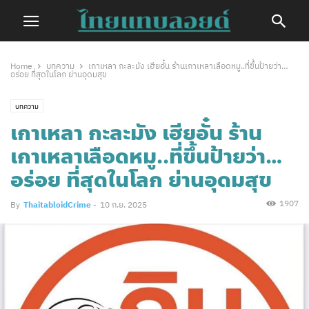
Home
บทความ
เกาเหลา กะละมัง เฮียอั๋น ร้านเกาเหลาเลือดหมู..ที่ขึ้นป้ายว่า…
อร่อย ที่สุดในโลก ย่านอุดมสุข
บทความ
เกาเหลา กะละมัง เฮียอั๋น ร้าน
เกาเหลาเลือดหมู..ที่ขึ้นป้ายว่า…
อร่อย ที่สุดในโลก ย่านอุดมสุข
1907
By
ThaitabloidCrime
-
10 ก.ย. 2025