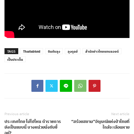
TAGS
Thaitabloid
กินกับลุง
ลุงดุลย์
สำนักข่าวไทยแทบลอยด์
เป็นประเด็น
Previous article
Next article
ประเทศไทย ไม่ไปไหน ถ้าราชการ
“สร้อยสยาม”อัญมณีแห่งป่าไทยที่
ยังเป็นแบบนี้ บางหน่วยนั่งทับขี้
ใกล้จะเลือนหาย
อยู่?