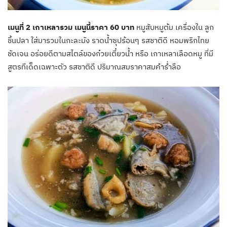
เมนูที่ 2 เกาเหลารวม เมนูนี้ราคา 60 บาท
หมูสับหมูต้ม เครื่องใน ลูก
ชิ้นปลา ใส่มารวมในกะละมัง ราดน้ำซุปร้อนๆ รสชาติดี หอมพริกไทย
ชัดเจน อร่อยดีตามสไตล์ของก๋วยเตี๋ยวน้ำ หรือ เกาเหลาเลือดหมู ที่มี
สูตรทีเด็ดเฉพาะตัว รสชาติดี ปริมาณสมราคาสมคำร่ำลือ