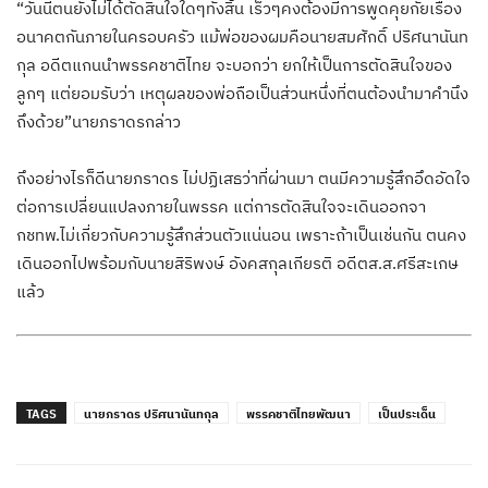
“วันนี้ตนยังไม่ได้ตัดสินใจใดๆทั้งสิ้น เร็วๆคงต้องมีการพูดคุยกัยเรื่อง
อนาคตกันภายในครอบครัว แม้พ่อของผมคือนายสมศักดิ์ ปริศนานันท
กุล อดีตแกนนำพรรคชาติไทย จะบอกว่า ยกให้เป็นการตัดสินใจของ
ลูกๆ แต่ยอมรับว่า เหตุผลของพ่อถือเป็นส่วนหนึ่งที่ตนต้องนำมาคำนึง
ถึงด้วย”นายภราดรกล่าว
ถึงอย่างไรก็ดีนายภราดร ไม่ปฏิเสธว่าที่ผ่านมา ตนมีความรู้สึกอึดอัดใจ
ต่อการเปลี่ยนแปลงภายในพรรค แต่การตัดสินใจจะเดินออกจา
กชทพ.ไม่เกี่ยวกับความรู้สึกส่วนตัวแน่นอน เพราะถ้าเป็นเช่นกัน ตนคง
เดินออกไปพร้อมกับนายสิริพงษ์ อังคสกุลเกียรติ อดีตส.ส.ศรีสะเกษ
แล้ว
TAGS
นายภราดร ปริศนานันทกุล
พรรคชาติไทยพัฒนา
เป็นประเด็น