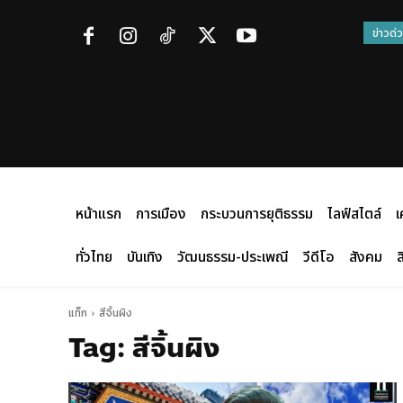
ข่าวด่
หน้าแรก
การเมือง
กระบวนการยุติธรรม
ไลฟ์สไตล์
เ
ทั่วไทย
บันเทิง
วัฒนธรรม-ประเพณี
วีดีโอ
สังคม
ส
แท็ก
สีจิ้นผิง
Tag:
สีจิ้นผิง