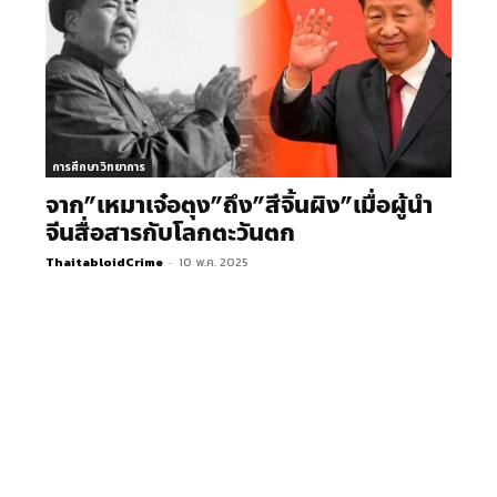
การศึกษา วิทยาการ
จาก”เหมาเจ๋อตุง”ถึง”สีจิ้นผิง”เมื่อผู้นำ
จีนสื่อสารกับโลกตะวันตก
ThaitabloidCrime
-
10 พ.ค. 2025