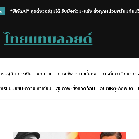
“พิพัฒน์” ลุยตั้งวอร์รูมใต้ รับมือท่วม-แล้ง สั่งทุกหน่วยพร้อมก่อ
วน
ศรษฐกิจ-การเงิน
บทความ
กองทัพ-ความมั่นคง
การศึกษา วิทยาการ
ิทธิมนุษยชน-ความเท่าเทียม
สุขภาพ-สิ่งแวดล้อม
อุบัติเหตุ-ภัยพิบัติ