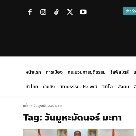
ข่าวด่
หน้าแรก
การเมือง
กระบวนการยุติธรรม
ไลฟ์สไตล์
เ
ทั่วไทย
บันเทิง
วัฒนธรรม-ประเพณี
วีดีโอ
สังคม
ส
แท็ก
วันมูหะมัดนอร์ มะทา
Tag:
วันมูหะมัดนอร์ มะทา