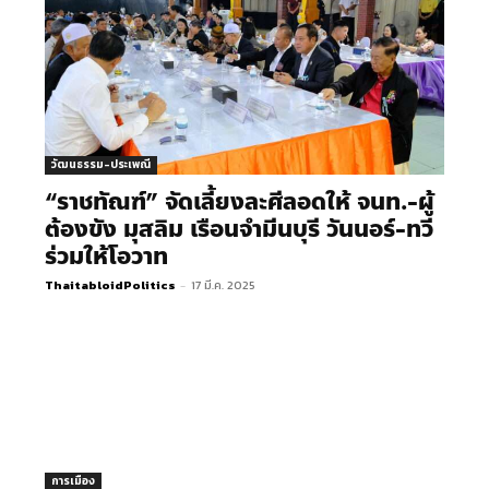
วัฒนธรรม-ประเพณี
“ราชทัณฑ์” จัดเลี้ยงละศีลอดให้ จนท.-ผู้
ต้องขัง มุสลิม เรือนจำมีนบุรี วันนอร์-ทวี
ร่วมให้โอวาท
ThaitabloidPolitics
-
17 มี.ค. 2025
การเมือง