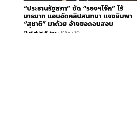
“ประธานรัฐสภา”​ ซัด “รองฯโจ๊ก” ไร้
มารยาท แอบอัดคลิปสนทนา แจงยิบพา
“สุชาติ” มาด้วย อ้างขอถอนสอบ
ThaitabloidCrime
-
12 ก.พ. 2025