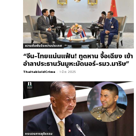
ความสัมพันธ์ระหว่างประเทศ
“จีน-ไทยแน่นแฟ้น! ทูตหาน จื้อเฉียง เข้า
อำลาประธานวันมูหะมัดนอร์-รมว.มาริษ”
ThaitabloidCrime
-
1 มิ.ย. 2025
กระบวนการยุติธรรม