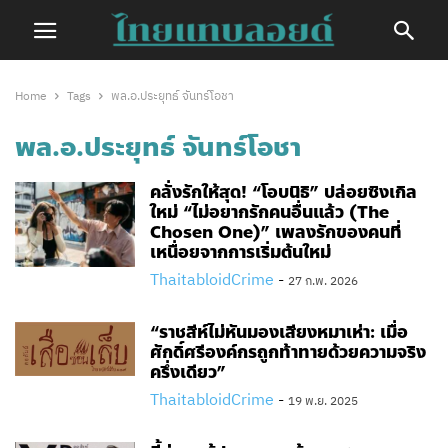
Home
Tags
พล.อ.ประยุทธ์ จันทร์โอชา
พล.อ.ประยุทธ์ จันทร์โอชา
คลั่งรักให้สุด! “โอบนิธิ” ปล่อยซิงเกิล
ใหม่ “ไม่อยากรักคนอื่นแล้ว (The
Chosen One)” เพลงรักของคนที่
เหนื่อยจากการเริ่มต้นใหม่
ThaitabloidCrime
-
27 ก.พ. 2026
“ราชสีห์ไม่หันมองเสียงหมาเห่า: เมื่อ
ศักดิ์ศรีองค์กรถูกท้าทายด้วยความจริง
ครึ่งเดียว”
ThaitabloidCrime
-
19 พ.ย. 2025