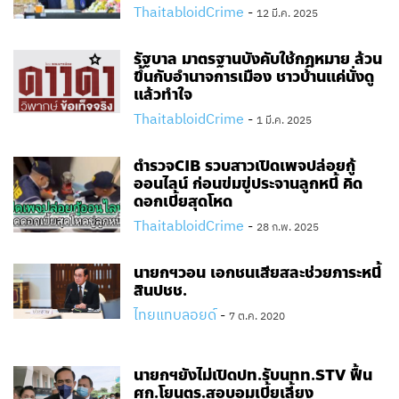
ThaitabloidCrime
-
12 มี.ค. 2025
รัฐบาล มาตรฐานบังคับใช้กฎหมาย ล้วน
ขึ้นกับอำนาจการเมือง ชาวบ้านแค่นั่งดู
แล้วทำใจ
ThaitabloidCrime
-
1 มี.ค. 2025
ตำรวจCIB รวบสาวเปิดเพจปล่อยกู้
ออนไลน์ ก่อนข่มขู่ประจานลูกหนี้ คิด
ดอกเบี้ยสุดโหด
ThaitabloidCrime
-
28 ก.พ. 2025
นายกฯวอน เอกชนเสียสละช่วยภาระหนี้
สินปชช.
ไทยแทบลอยด์
-
7 ต.ค. 2020
นายกฯยังไม่เปิดปท.รับนทท.STV ฟื้น
ศก.โยนตร.สอบอมเบี้ยเลี้ยง