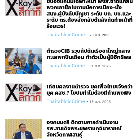
ชี้ช่องแก้ปมเฉพาะหน้า พงส.ขาดแคลน​
พวกเอาชื่อไปตามนักการเมือง-นั่ง
สนง.ผู้บังคับบัญชา ระดับ บก. บช.และ
ระดับ ตร.ต้องสั่งกลับต้นสังกัดทำหน้าที่
ร้อยเวร!
ThaitabloidCrime
-
23 ก.ย. 2025
ตำรวจCIB​ รวบกัปตันเรือขาใหญ่กลาง
ทะเลพกปืนเถื่อน ทำตัวเป็นผู้มีอิทธิพล
ThaitabloidCrime
-
31 ส.ค. 2025
เทียบผลงานตำรวจ ยุคเพื่อไทยเจ๋งกว่า
ยุค คสช.? ไขปมทำไมต้องมีกำแพงพิง
ThaitabloidCrime
-
13 ก.ค. 2025
องคมนตรี ติดตามการดำเนินงาน
รพ.สมเด็จพระยุพราชกุฉินารายณ์
จังหวัดกาฬสินธุ์