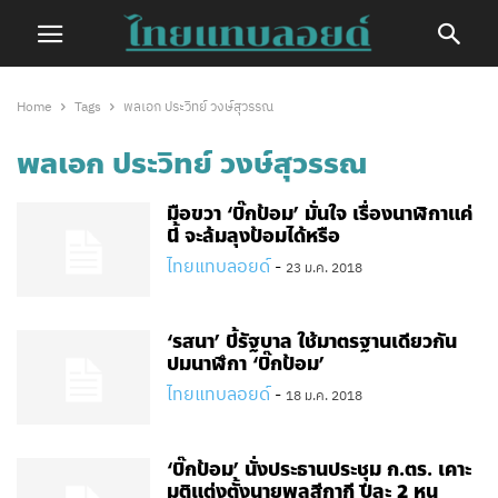
Home
Tags
พลเอก ประวิทย์ วงษ์สุวรรณ
พลเอก ประวิทย์ วงษ์สุวรรณ
มือขวา ‘บิ๊กป้อม’ มั่นใจ เรื่องนาฬิกาแค่
นี้ จะล้มลุงป้อมได้หรือ
ไทยแทบลอยด์
-
23 ม.ค. 2018
‘รสนา’ บี้รัฐบาล ใช้มาตรฐานเดียวกัน
ปมนาฬึกา ‘บิ๊กป้อม’
ไทยแทบลอยด์
-
18 ม.ค. 2018
‘บิ๊กป้อม’ นั่งประธานประชุม ก.ตร. เคาะ
มติแต่งตั้งนายพลสีกากี ปีละ 2 หน