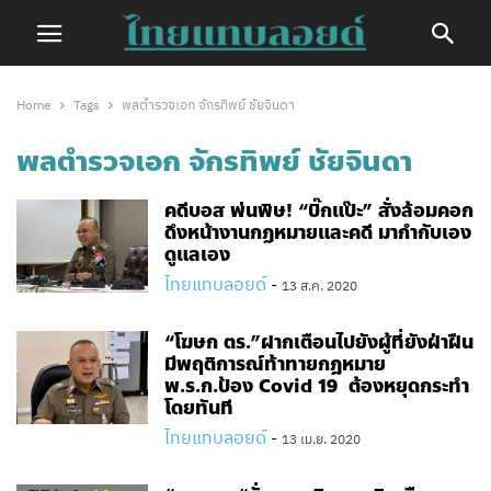
Home
Tags
พลตำรวจเอก จักรทิพย์ ชัยจินดา
พลตำรวจเอก จักรทิพย์ ชัยจินดา
คดีบอส พ่นพิษ! “บิ๊กแป๊ะ” สั่งล้อมคอก
ดึงหน้างานกฏหมายและคดี มากำกับเอง
ดูแลเอง
ไทยแทบลอยด์
-
13 ส.ค. 2020
“โฆษก ตร.”ฝากเตือนไปยังผู้ที่ยังฝ่าฝืน
มีพฤติการณ์ท้าทายกฎหมาย
พ.ร.ก.ป้อง Covid 19 ต้องหยุดกระทำ
โดยทันที
ไทยแทบลอยด์
-
13 เม.ย. 2020