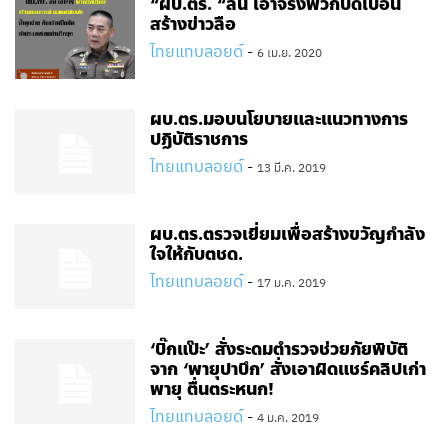
“ผบ.ตร. “ลั่น เอาจริงพวกบิดเบือน
สร้างข่าวลือ
ไทยแทบลอยด์
-
6 เม.ย. 2020
ผบ.ตร.มอบนโยบายและแนวทางการ
ปฏิบัติราชการ
ไทยแทบลอยด์
-
13 มี.ค. 2019
ผบ.ตร.ตรวจเยี่ยมเพื่อสร้างขวัญกำลัง
ใจให้กับตชด.
ไทยแทบลอยด์
-
17 ม.ค. 2019
‘บิ๊กแป๊ะ’ สั่งระดมตำรวจช่วยภัยพิบัติ
จาก ‘พายุปาบึก’ สั่งเอาผิดแชร์คลิปเก่า
พายุ ตื่นตระหนก!
ไทยแทบลอยด์
-
4 ม.ค. 2019