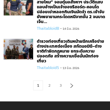
สายไหม” จอมตุ๋นอสังหาฯ ประวัติแสบ
แอบอ้างเป็นเจ้าของรีสอร์ต-คอนโด
ปล่อยเช่าหลอกกินเงินมัดจำ ตร.เข้าจับ
ยังพยายามกระโดดหนีจากชั้น 2 จนบาด
เจ็บ...
ThaitabloidB
-
14 มิ.ย. 2026
ตำรวจท่องเที่ยวเดินหน้าผนึกเครือข่าย
ต่างประเทศต่อเนื่อง สกัดนอมินี–ต่าง
ชาติทำผิดกฎหมาย ยกระดับความ
ปลอดภัย สร้างความเชื่อมั่นนักท่อง
เที่ยว
Thaitabloid5
-
13 มิ.ย. 2026
1
2
3