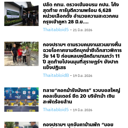
ปลัด กทม. ตรวจเข้มอบรม กปน. โค้ง
สุดท้าย การันตีความพร้อม 6,628
หน่วยเลือกตั้ง อำนวยความสะดวกคน
กรุงเข้าคูหา 28 มิ.ย....
Thaitabloid5
-
21 มิ.ย. 2026
กองปราบฯ ตามรวบคนงานสวนยางหื่น
ฉวยโอกาศยามดึกบุกย่ำยีเด็กสาวพิการ
วัย 14 ปี ก่อนหลบหนีคดีมานานกว่า 11
ปี สุดท้ายไปจนมุมที่สุราษฎร์ฯ ยังปาก
แข็งปฎิเสธ
ThaitabloidB
-
19 มิ.ย. 2026
ทลาย“คอกม้ารังมังกร” รวบบอสใหญ่
คอลเซ็นเตอร์ ยึด 20 บริษัทม้า เงิน
สะพัดร้อยล้าน
Thaitabloid5
-
19 มิ.ย. 2026
กองปราบฯ บุกจับคาบ้านพัก “บอย