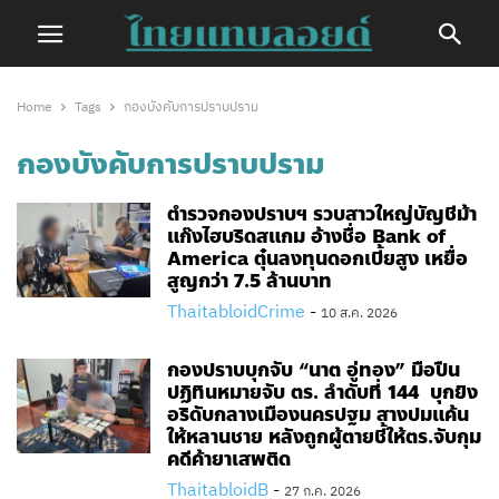
Home
Tags
กองบังคับการปราบปราม
กองบังคับการปราบปราม
ตำรวจกองปราบฯ รวบสาวใหญ่บัญชีม้า
แก๊งไฮบริดสแกม อ้างชื่อ Bank of
America ตุ๋นลงทุนดอกเบี้ยสูง เหยื่อ
สูญกว่า 7.5 ล้านบาท
ThaitabloidCrime
-
10 ส.ค. 2026
กองปราบบุกจับ “นาต อู่ทอง” มือปืน
ปฏิทินหมายจับ ตร. ลำดับที่ 144 บุกยิง
อริดับกลางเมืองนครปฐม สางปมแค้น
ให้หลานชาย หลังถูกผู้ตายชี้ให้ตร.จับกุม
คดีค้ายาเสพติด
ThaitabloidB
-
27 ก.ค. 2026