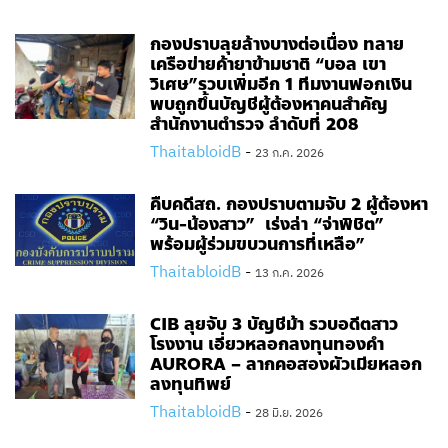
กองปราบลุยล้างบางต่อเนื่อง ทลาย
เครือข่ายค้ายาข้ามชาติ “บอล เขา
วิเศษ”รวบเพิ่มอีก 1 ทีมงานฟอกเงิน
พบถูกขึ้นบัญชีผู้ต้องหาคนสำคัญ
สำนักงานตำรวจ ลำดับที่ 208
ThaitabloidB
-
23 ก.ค. 2026
คืบคดีสถ. กองปราบตามจับ 2 ผู้ต้องหา
“วิน-น้องสาว” เร่งล่า “จ่าพิชิต”
พร้อมผู้ร่วมขบวนการที่เหลือ”
ThaitabloidB
-
13 ก.ค. 2026
CIB ลุยจับ 3 บัญชีม้า รวบอดีตสาว
โรงงาน เอี่ยวหลอกลงทุนทองคำ
AURORA – ลากคอสองผัวเมียหลอก
ลงทุนทิพย์
ThaitabloidB
-
28 มิ.ย. 2026