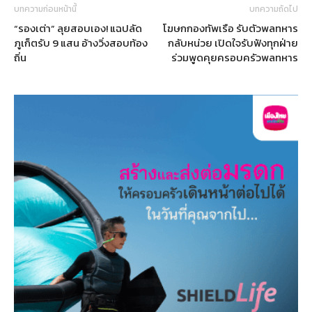
บทความก่อนหน้านี้
บทความถัดไป
“รองเต่า” ลุยสอบเอง! แฉปลัด
โฆษกกองทัพเรือ รับตัวพลทหาร
ภูเก็ตรับ 9 แสน อ้างวิ่งสอบท้อง
กลับหน่วย เปิดใจรับฟังทุกฝ่าย
ถิ่น
ร่วมพูดคุยครอบครัวพลทหาร