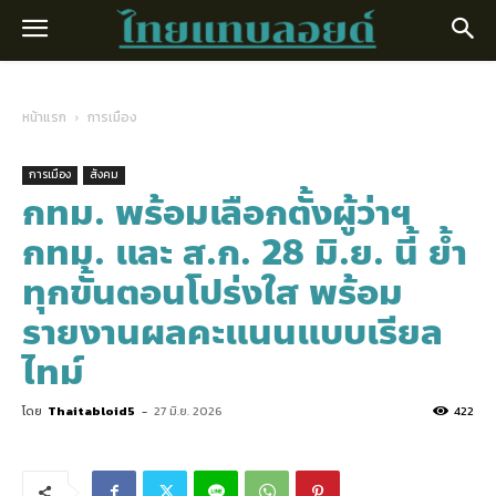
หน้าแรก
การเมือง
การเมือง
สังคม
กทม. พร้อมเลือกตั้งผู้ว่าฯ
กทม. และ ส.ก. 28 มิ.ย. นี้ ย้ำ
ทุกขั้นตอนโปร่งใส พร้อม
รายงานผลคะแนนแบบเรียล
ไทม์
โดย
Thaitabloid5
-
27 มิ.ย. 2026
422