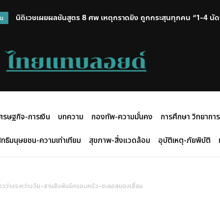
นิติเวชเผยผลชันสูตร 8 ศพ เหตุกราดยิง ถูกกระสุนทุกคน “1-4 นัด” 
วน
ศรษฐกิจ-การเงิน
บทความ
กองทัพ-ความมั่นคง
การศึกษา วิทยาการ
ิทธิมนุษยชน-ความเท่าเทียม
สุขภาพ-สิ่งแวดล้อม
อุบัติเหตุ-ภัยพิบัติ
องวว่างระหว่างวัย-สานสัมพันธ์ครอบครัว-ชะลอสมองเสื่อม