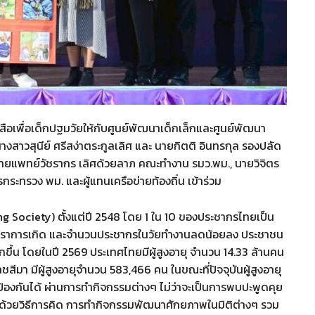
อเพื่อเด็กปฐมวัยให้กับศูนย์พัฒนาเด็กเล็กและศูนย์พัฒนา
นางสาวสุนีย์ ศรีสง่าตระกูลเลิศ และ นายกิตติ อินทรกุล รองปลัด
 , นายแพทย์วัชรากร เลิศด้วยลาภ คณะทำงาน รมว.พม., นายวิจิตร
รกระทรวง พม. และผู้แทนเครือข่ายท้องถิ่น เข้าร่วม
eing Society) ตั้งแต่ปี 2548 โดย 1 ใน 10 ของประชากรไทยเป็น
ของอัตราการเกิด และจำนวนประชากรในวัยทำงานลดน้อยลง ประชาชน
ากขึ้น โดยในปี 2569 ประเทศไทยมีผู้สูงอายุ จำนวน 14.33 ล้านคน
ีมา มีผู้สูงอายุจำนวน 583,466 คน ในขณะที่ปัจจุบันผู้สูงอายุ
ถป้องกันได้ ผ่านการทำกิจกรรมต่างๆ ไม่ว่าจะเป็นการพบปะพูดคุย
ด้วยวิธีการคิด การทำกิจกรรมพัฒนาศักยภาพในมิติต่างๆ รวม