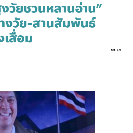
ูงวัยชวนหลานอ่าน”
่างวัย-สานสัมพันธ์
เสื่อม
471