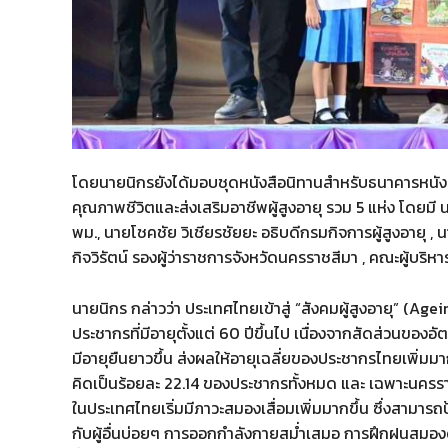
โดยนายนิกรยังได้มอบชุดหนังสือนิทานสำหรับธนาคารหนังสื
คุณภาพชีวิตและส่งเสริมอาชีพผู้สูงอายุ รวม 5 แห่ง โดยมี 
พม., นายโชคชัย วิเชียรชัยยะ อธิบดีกรมกิจการผู้สูงอายุ
กิจวิรัตน์ รองผู้ว่าราชการจังหวัดนครราชสีมา , คณะผู้บริหา
นายนิกร กล่าวว่า ประเทศไทยเข้าสู่ “สังคมผู้สูงอายุ” (Ag
ประชากรที่มีอายุตั้งแต่ 60 ปีขึ้นไป เนื่องจากสัดส่วน
มีอายุยืนยาวขึ้น ส่งผลให้อายุเฉลี่ยของประชากรไทยเพิ่มม
คิดเป็นร้อยละ 22.14 ของประชากรทั้งหมด และ เฉพาะนครราชส
ในประเทศไทยเริ่มมีภาวะสมองเสื่อมเพิ่มมากขึ้น ซึ่งสามาร
กับผู้อื่นบ่อยๆ การออกกำลังกายสม่ำเสมอ การฝึกฝนสมอง