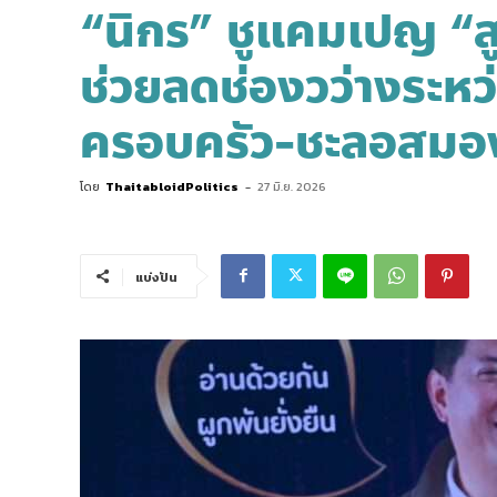
“นิกร” ชูแคมเปญ “ส
ช่วยลดช่องวว่างระหว
ครอบครัว-ชะลอสมอง
โดย
ThaitabloidPolitics
-
27 มิ.ย. 2026
แบ่งปัน