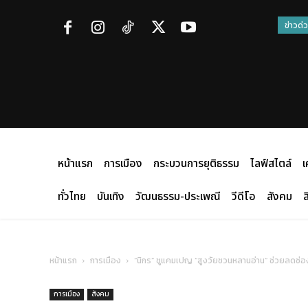
ข่าวด่
หน้าแรก
การเมือง
กระบวนการยุติธรรม
ไลฟ์สไตล์
เ
ทั่วไทย
บันเทิง
วัฒนธรรม-ประเพณี
วีดีโอ
สังคม
ส
หน้าแรก
การเมือง
“นิกร” ชูแคมเปญ “สูงวัยชวนหลานอ่าน” ช่วยลดช่
การเมือง
สังคม