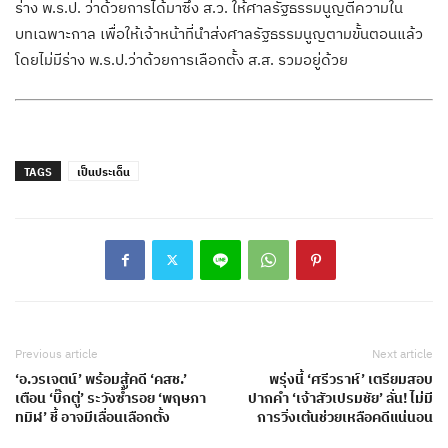
ร่าง พ.ร.ป. ว่าด้วยการได้มาซึ่ง ส.ว. ให้ศาลรัฐธรรมนูญตีความใน
บทเฉพาะกาล เพื่อให้เจ้าหน้าที่นำส่งศาลรัฐธรรมนูญตามขั้นตอนแล้ว
โดยไม่มีร่าง พ.ร.ป.ว่าด้วยการเลือกตั้ง ส.ส. รวมอยู่ด้วย
TAGS
เป็นประเด็น
Previous article
Next article
‘อ.วรเจตน์’ พร้อมสู้คดี ‘คสช.’
พรุ่งนี้ ‘ศรีวราห์’ เตรียมสอบ
เตือน ‘บิ๊กตู่’ ระวังซ้ำรอย ‘พฤษภา
ปากคำ ‘เจ้าสัวเปรมชัย’ ลั่น! ไม่มี
ทมิฬ’ ชี้ อาจมีเลื่อนเลือกตั้ง
การวิ่งเต้นช่วยเหลือคดีแน่นอน