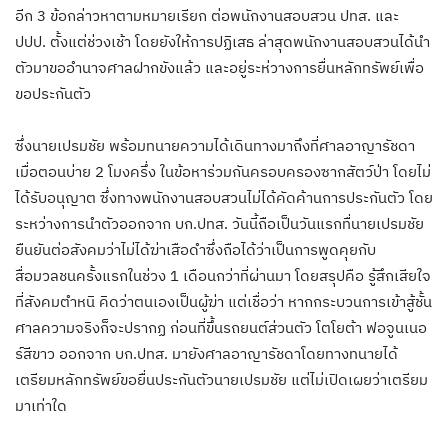
อีก 3 ข้อกล่าวหาตามหมายเรียก ต่อพนักงานสอบสวน ปทส. และ
ปปป. ตั้งแต่ช่วงเช้า โดยยังให้การปฏิเสธ ล่าสุดพนักงานสอบสวนได้นำ
ตัวมาขออำนาจศาลฝากขังแล้ว และอยู่ระห่วางการยื่นหลักทรัพย์เพื่อ
ขอประกันตัว
ซึ่งนายเปรมชัย พร้อมทนายความได้เดินทางมาถึงที่ศาลอาญารัชดา
เมื่อตอนบ่าย 2 โมงครึ่ง ในข้อหาร่วมกันครอบครองซากสัตว์ป่า โดยไม่
ได้รับอนุญาต ซึ่งทางพนักงานสอบสวนไม่ได้คัดค้านการประกันตัว โดย
ระหว่างการนำตัวออกจาก บก.ปทส. วันนี้ถือเป็นวันแรกทื่นายเปรมชัย
ยืนยันต่อสังคมว่าไม่ได้ฆ่าเสือดำซึ่งถือได้ว่าเป็นการพูดคุยกับ
สื่อมวลชนครั้งแรกในช่วง 1 เดือนกว่าที่ผ่านมา โดยสรุปคือ รู้สึกเสียใจ
ที่สังคมตำหนิ คิดว่าตนเองเป็นผู้ฆ่า แต่เชื่อว่า หากกระบวนการเข้าสู้ชั้น
ศาลความจริงก็จะปรากฏ ก่อนที่ขึ้นรถยนต์ส่วนตัว โตโยต้า ฟอจูนเนอ
ร์สีขาว ออกจาก บก.ปทส. มายังศาลอาญารัชดาโดยทางทนายได้
เตรียมหลักทรัพย์ขอยื่นประกันตัวนายเปรมชัย แต่ไม่เปิดเผยว่าเตรียม
มาเท่าใด