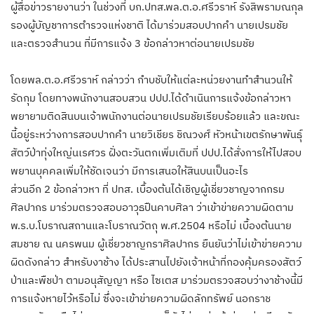
ผู้สื่อข่าวรายงานว่า ในช่วงที่ บก.ปทส.พล.ต.อ.ศรีวราห์ รังสิพรามณกุล
รองผู้บัญชาการตำรวจแห่งชาติ ได้มาร่วมสอบปากคำ นายเปรมชัย
และตรวจสำนวน ที่มีการแจ้ง 3 ข้อกล่าวหาต่อนายเปรมชัย
โดยพล.ต.อ.ศรีวราห์ กล่าวว่า กำบชับให้แต่ละหน่วยงานทำสำนวนให้
รัดกุม โดยทางพนักงานสอบสวน ปปป.ได้ดำเนินการแจ้งข้อกล่าวหา
พยายามติดสินบนเจ้าพนักงานต่อนายเปรมชัยเรียบร้อยแล้ว และขณะ
นี้อยู่ระหว่างการสอบปากคำ นายวิเชียร ชิณวงศ์ หัวหน้าเขตรักษาพันธุ์
สัตว์ป่าทุ่งใหญ่นเรศวร ฝั่งตะวันตกเพิ่มเติมที่ ปปป.ได้สั่งการให้ไปสอบ
พยานบุคคลเพิ่มให้ชัดเจนว่า มีการเสนอให้สินบนเป็นอะไร
ส่วนอีก 2 ข้อกล่าวหา ที่ ปทส. เบื้องต้นได้เชิญผู้เชี่ยวชาญจากกรม
ศิลปากร มาร่วมตรวจสอบอาวุธปืนคาบศิลา ว่าเข้าข่ายความผิดตาม
พ.ร.บ.โบราณสถานและโบราณวัตถุ พ.ศ.2504 หรือไม่ เบื้องต้นนาย
สมชาย ณ นครพนม ผู้เชี่ยวชาญกราศิลปากร ยืนยันว่าไม่เข้าข่ายความ
ผิดดังกล่าว สำหรับงาช้าง ได้ประสานไปยังเจ้าหน้าที่กองคุ้มครองสัตว์
ป่าและพืชป่า ตามอนุสัญญา หรือ ไซเตส มาร่วมตรวจสอบว่างาช้างนี้มี
การแจ้งหายไว้หรือไม่ ซึ่งจะเข้าข่ายความผิดลักทรัพย์ นอกราช