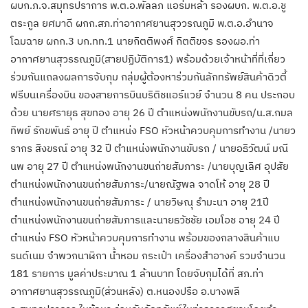
ผบก.ภ.จ.สมุทรปราการ พ.ต.อ.พัลลภ แอร่มหล้า รองผบก. พ.ต.อ.ชู
ตระกูล ยศมาดี ผกก.สภ.ท่าอากาศยานสุววรณภูมิ พ.ต.อ.อำนาจ
โฉมฉาย ผกก.3 บก.ทท.1 นายกิตติพงศ์ กิตติขจร รองผอ.ท่า
อากาศยานสุวรรณภูมิ(สายปฏิบัติการ1) พร้อมด้วยเจ้าหน้าที่ที่เกี่ยว
ร่วมกันแถลงผลการจับกุม กลุ่มผู้ต้องหาร่วมกันลักทรัพย์สินค้าดิวตี้
ฟรีบนเครื่องบิน ของสายการบินบริติชแอร์แวย์ จำนวน 8 คน ประกอบ
ด้วย นายศรายุธ สุขทอง อายุ 26 ปี ตำแหน่งพนักงานขับรถ/น.ส.กมล
ทิพย์ รักขพันธ์ อายุ ปี ตำแหน่ง FSO หัวหน้าควบคุมการทำงาน /นายว
รากร สิงขรณ์ อายุ 32 ปี ตำแหน่งพนักงานขับรถ / นายอธิวัฒน์ มณี
นพ อายุ 27 ปี ตำแหน่งพนักงานขนถ่ายสัมภาระ /นายบุญเลิศ อุปสัย
ตำแหน่งพนักงานขนถ่ายสัมภาระ/นายณัฐพล จาดโห้ อายุ 28 ปี
ตำแหน่งพนักงานขนถ่ายสัมภาระ / นายวิษณุ รำมะนา อายุ 21ปี
ตำแหน่งพนักงานขนถ่ายสัมภารและนายธวัชชัย เอมโอช อายุ 24 ปี
ตำแหน่ง FSO หัวหน้าควบคุมการทำงาน พร้อมของกลางสินค้าแบ
รนด์เนม จำพวกนาฬิกา น้ำหอม กระเป๋า เครื่องสำอางค์ รวมจำนวน
181 รายการ มูลค่าประมาณ 1 ล้านบาท โดยจับกุมได้ที่ สภ.ท่า
อากาศยานสุวรรณภูมิ(ส่วนหลัง) ต.หนองปรือ อ.บางพลี