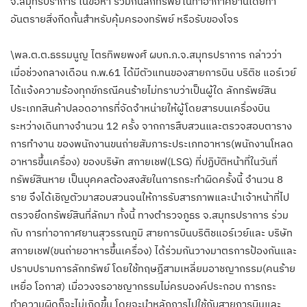
จ.สมุทรปราการ ในข้อหา ร่วมกันลักทรัพย์ในท่าอากาศยานโดยทำ
อันตรายสิ่งกีดกั้นสำหรับคุ้มครองทรัพย์ หรือรับของโจร
\พล.ต.ต.ธรรมนูญ ไตรทิพยพงศ์ ผบก.ภ.จ.สมุทรปราการ กล่าวว่า
เมื่อช่วงกลางเดือน ก.พ.61 ได้มีตัวแทนของสายการบิน บริติช แอร์เวย์
ได้แจ้งความร้องทุกข์กรณีคนร้ายไม่ทราบว่าเป็นผู้ใด ลักทรัพย์สิน
ประเภทสินค้าปลอดอากรที่จัดจำหน่ายให้ผู้โดยสารบนเครื่องบิน
ระหว่างเดินทางจำนวน 12 ครั้ง จากการสืบสวนและตรวจสอบตาราง
การทำงาน ของพนักงานขนถ่ายสัมภาระประเภทอาหาร(พนักงานโหลด
อาหารขึ้นเครื่อง) ของบริษัท สกายเชฟ(LSG) ที่ปฏิบัติหน้าที่ในวันที่
ทรัพย์สินหาย เป็นบุคคลต้องสงสัยในการกระทำผิดครั้งนี้ จำนวน 8
ราย จึงได้เชิญตัวมาสอบสวนจนให้การรับสารภาพและนำเจ้าหน้าที่ไป
ตรวจยึดทรัพย์สินที่ลักมา ทั้งนี้ ทางตำรวจภูธร จ.สมุทรปราการ ร่วม
กับ การท่าอากาศยานสุวรรณภูมิ สายการบินบริติชแอร์เวย์และ บริษัท
สกายเชฟ(ขนถ่ายอาหารขึ้นเครื่อง) ได้ร่วมกันวางมาตรการป้องกันและ
ปราบปรามการลักทรัพย์ โดยใช้ทฤษฎีสามเหลี่ยมอาชญากรรม(คนร้าย
เหยื่อ โอกาส) เมื่อวงจรอาชญากรรมไม่ครบองค์ประกอบ การกระ
ทำความผิดก็จะไม่เกิดขึ้น โดยจะนำหลักการไปใช้กับสายการบินและ