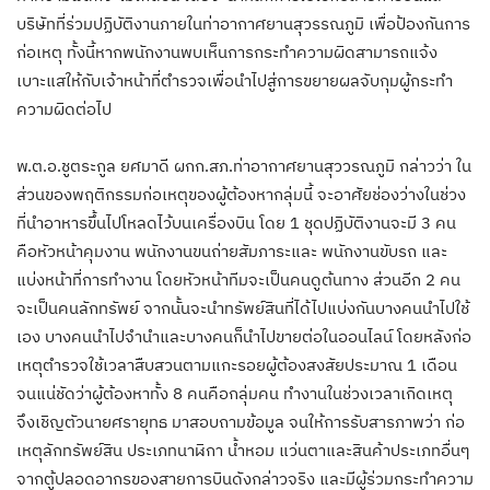
บริษัทที่ร่วมปฏิบัติงานภายในท่าอากาศยานสุวรรณภูมิ เพื่อป้องกันการ
ก่อเหตุ ทั้งนี้หากพนักงานพบเห็นการกระทำความผิดสามารถแจ้ง
เบาะแสให้กับเจ้าหน้าที่ตำรวจเพื่อนำไปสู่การขยายผลจับกุมผู้กระทำ
ความผิดต่อไป
พ.ต.อ.ชูตระกูล ยศมาดี ผกก.สภ.ท่าอากาศยานสุววรณภูมิ กล่าวว่า ใน
ส่วนของพฤติกรรมก่อเหตุของผู้ต้องหากลุ่มนี้ จะอาศัยช่องว่างในช่วง
ที่นำอาหารขึ้นไปโหลดไว้บนเครื่องบิน โดย 1 ชุดปฏิบัติงานจะมี 3 คน
คือหัวหน้าคุมงาน พนักงานขนถ่ายสัมภาระและ พนักงานขับรถ และ
แบ่งหน้าที่การทำงาน โดยหัวหน้าทีมจะเป็นคนดูต้นทาง ส่วนอีก 2 คน
จะเป็นคนลักทรัพย์ จากนั้นจะนำทรัพย์สินที่ได้ไปแบ่งกันบางคนนำไปใช้
เอง บางคนนำไปจำนำและบางคนก็นำไปขายต่อในออนไลน์ โดยหลังก่อ
เหตุตำรวจใช้เวลาสืบสวนตามแกะรอยผู้ต้องสงสัยประมาณ 1 เดือน
จนแน่ชัดว่าผู้ต้องหาทั้ง 8 คนคือกลุ่มคน ทำงานในช่วงเวลาเกิดเหตุ
จึงเชิญตัวนายศรายุทธ มาสอบถามข้อมูล จนให้การรับสารภาพว่า ก่อ
เหตุลักทรัพย์สิน ประเภทนาฬิกา น้ำหอม แว่นตาและสินค้าประเภทอื่นๆ
จากตู้ปลอดอากรของสายการบินดังกล่าวจริง และมีผู้ร่วมกระทำความ