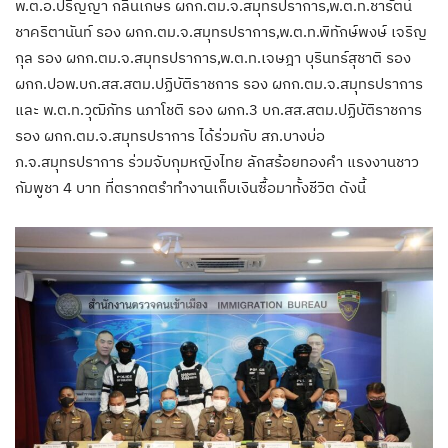
พ.ต.อ.ปริญญา กลิ่นเกษร ผกก.ตม.จ.สมุทรปราการ,พ.ต.ท.ชารัตน์
ชาคริตานันท์ รอง ผกก.ตม.จ.สมุทรปราการ,พ.ต.ท.พิทักษ์พงษ์ เจริญ
กุล รอง ผกก.ตม.จ.สมุทรปราการ,พ.ต.ท.เจษฎา บุรินทร์สุชาติ รอง
ผกก.ปอพ.บก.สส.สตม.ปฏิบัติราชการ รอง ผกก.ตม.จ.สมุทรปราการ
และ พ.ต.ท.วุฒิภัทร นภาโชติ รอง ผกก.3 บก.สส.สตม.ปฏิบัติราชการ
รอง ผกก.ตม.จ.สมุทรปราการ ได้ร่วมกับ สภ.บางบ่อ
ภ.จ.สมุทรปราการ ร่วมจับกุมหญิงไทย ลักสร้อยทองคำ แรงงานชาว
กัมพูชา 4 บาท ที่ตรากตรำทำงานเก็บเงินซื้อมาทั้งชีวิต ดังนี้