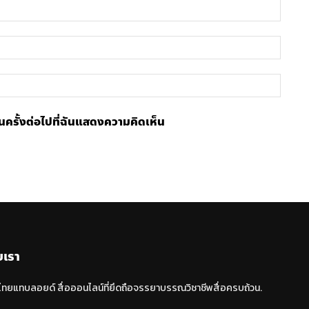
ชื่อ
อีเมล์
เว็บไซ
้ในครั้งต่อไปที่ฉันแสดงความคิดเห็น
บเรา
 ไทยแทบลอยด์ สื่อออนไลน์ที่ยึดถือจรรยาบรรณวิชาชีพสื่อครบถ้วน.