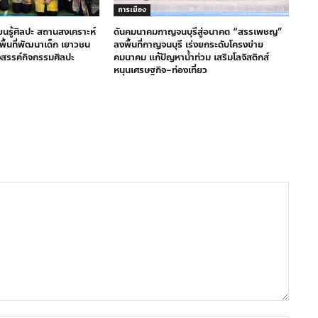
การเมือง
ียนรู้ศิลปะ สถานสงเคราะห์
ดันคมนาคมกาญจนบุรีสู่อนาคต “สรรเพชญ”
างพื้นที่พัฒนาเด็ก เยาวชน
ลงพื้นที่กาญจนบุรี เร่งยกระดับโครงข่าย
งสรรค์กิจกรรมศิลปะ
คมนาคม แก้ปัญหาน้ำท่วม เสริมโลจิสติกส์
หนุนเศรษฐกิจ–ท่องเที่ยว