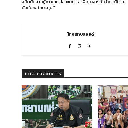
อดีตบิ๊กศาลฎีกา แนะ ‘น้องแบม’ เอาผิดอาจารย์ได้ กรณีโดน
บังคับขอโทษ-ทุบตี
ไทยแทบลอยด์
RELATED ARTICLES