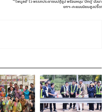
ี’ไพบูลย์’ โว พรรคประชาชนปฏิรูป พร้อมหนุน ‘บิ๊กตู่’ นั่งนา
ยกฯ-คะแนนนิยมสูงปรี๊ด!