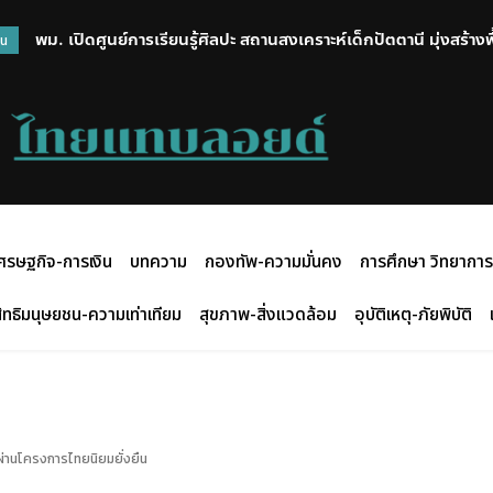
พม. เปิดศูนย์การเรียนรู้ศิลปะ สถานสงเคราะห์เด็กปัตตานี มุ่งสร้าง
วน
สร้างสรรค์กิจกรรมศิลปะ
ศรษฐกิจ-การเงิน
บทความ
กองทัพ-ความมั่นคง
การศึกษา วิทยาการ
ิทธิมนุษยชน-ความเท่าเทียม
สุขภาพ-สิ่งแวดล้อม
อุบัติเหตุ-ภัยพิบัติ
 ผ่านโครงการไทยนิยมยั่งยืน