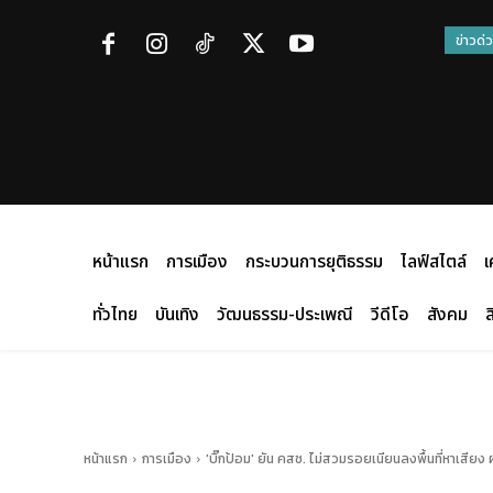
ข่าวด่
หน้าแรก
การเมือง
กระบวนการยุติธรรม
ไลฟ์สไตล์
เ
ทั่วไทย
บันเทิง
วัฒนธรรม-ประเพณี
วีดีโอ
สังคม
ส
หน้าแรก
การเมือง
'บิ๊กป้อม' ยัน คสช. ไม่สวมรอยเนียนลงพื้นที่หาเสียง