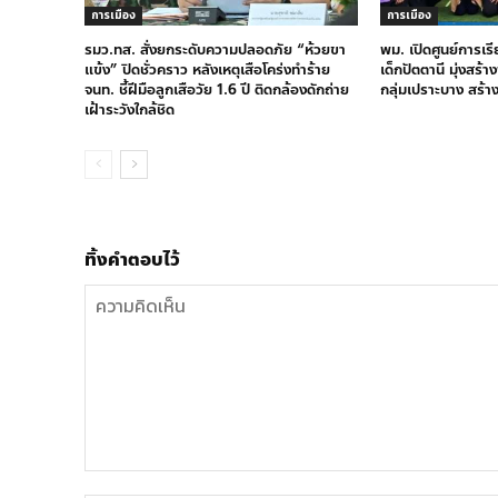
การเมือง
การเมือง
รมว.ทส. สั่งยกระดับความปลอดภัย “ห้วยขา
พม. เปิดศูนย์การเร
แข้ง” ปิดชั่วคราว หลังเหตุเสือโคร่งทำร้าย
เด็กปัตตานี มุ่งสร้
จนท. ชี้ฝีมือลูกเสือวัย 1.6 ปี ติดกล้องดักถ่าย
กลุ่มเปราะบาง สร้า
เฝ้าระวังใกล้ชิด
ทิ้งคำตอบไว้
ความ