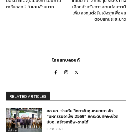
บอร์ด EEC ลุยเมืองการบินภาค
ทีเอ็มบี คัด 2 กองทุน SSFX ทาง
ตะวันออก 2.9 แสนล้านบาท
เลือกสำหรับการลดหย่อนภาษี
เพิ่ม ลงทุนตั้งรับเชิงรุกเพื่อผล
ตอบแทนระยะยาว
ไทยแทบลอยด์
RELATED ARTICLES
ศอ.บต. ร่วมกับ วิทยาลัยชุมชนยะลา จัด
“มหกรรมอาชีพ 2569” ยกระดับทักษะชีวิต
ปชช. สร้างอาชีพ-รายได้
8 ส.ค. 2026
ทั่วไทย