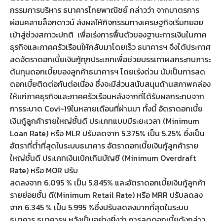
กรรมการบริหาร ธนาคารไทยพาณิชย์ กล่าวว่า จากมาตรการ
ผ่อนคลายล็อกดาวน์ ส่งผลให้กิจกรรมทางเศรษฐกิจเริ่มทยอย
เข้าสู่ช่วงสภาวะปกติ เพื่อเร่งการฟื้นตัวของฐานะการเงินในภาค
ธุรกิจและภาคครัวเรือนให้กลับมาโดยเร็ว ธนาคารฯ จึงได้ประกาศ
ลดอัตราดอกเบี้ยเงินกู้ทุกประเภทเพื่อช่วยบรรเทาผลกระทบภาระ
ต้นทุนดอกเบี้ยของลูกค้าธนาคารฯ โดยเร่งด่วน นับเป็นการลด
ดอกเบี้ยติดต่อกันต่อเนื่อง ซึ่งจะมีส่วนสนับสนุนด้านสภาพคล่อง
ให้แก่ภาคธุรกิจและภาคครัวเรือนหลังจากที่ได้รับผลกระทบจาก
การระบาด Covi-19ในหลายเดือนที่ผ่านมา ทั้งนี้ อัตราดอกเบี้ย
เงินกู้ลูกค้ารายใหญ่ชั้นดี ประเภทแบบมีระยะเวลา (Minimum
Loan Rate) หรือ MLR ปรับลดจาก 5.375% เป็น 5.25% ซึ่งเป็น
อัตราที่ต่ำที่สุดในระบบธนาคาร อัตราดอกเบี้ยเงินกู้ลูกค้าราย
ใหญ่ชั้นดี ประเภทเงินเบิกเกินบัญชี (Minimum Overdraft
Rate) หรือ MOR ปรับ
ลดลงจาก 6.095 % เป็น 5.845% และอัตราดอกเบี้ยเงินกู้ลูกค้า
รายย่อยชั้น ดี(Minimum Retail Rate) หรือ MRR ปรับลดลง
จาก 6.345 % เป็น 5.995 %ซึ่งปรับลดลงมากที่สุดในระบบ
ธนาคาร ธนาคารฯ หวังเป็นอย่างยิ่งว่า การลดดอกเบี้ยดังกล่าว