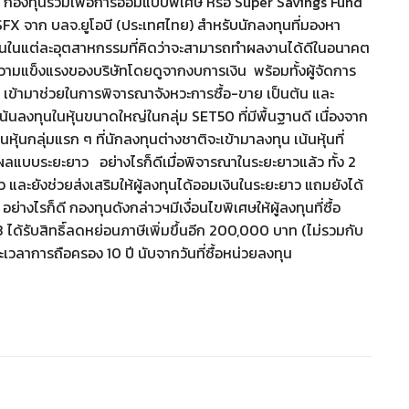
ร 2 กองทุนรวมเพื่อการออมแบบพิเศษ หรือ Super Savings Fund
FX จาก บลจ.ยูโอบี (ประเทศไทย) สำหรับนักลงทุนที่มองหา
ทุนในแต่ละอุตสาหกรรมที่คิดว่าจะสามารถทำผลงานได้ดีในอนาคต
วามแข็งแรงของบริษัทโดยดูจากงบการเงิน พร้อมทั้งผู้จัดการ
 เข้ามาช่วยในการพิจารณาจังหวะการซื้อ-ขาย เป็นต้น และ
นลงทุนในหุ้นขนาดใหญ่ในกลุ่ม SET50 ที่มีพื้นฐานดี เนื่องจาก
้นกลุ่มแรก ๆ ที่นักลงทุนต่างชาติจะเข้ามาลงทุน เน้นหุ้นที่
ลแบบระยะยาว อย่างไรก็ดีเมื่อพิจารณาในระยะยาวแล้ว ทั้ง 2
ะยังช่วยส่งเสริมให้ผู้ลงทุนได้ออมเงินในระยะยาว แถมยังได้
งไรก็ดี กองทุนดังกล่าวฯมีเงื่อนไขพิเศษให้ผู้ลงทุนที่ซื้อ
63 ได้รับสิทธิ์ลดหย่อนภาษีเพิ่มขึ้นอีก 200,000 บาท (ไม่รวมกับ
เวลาการถือครอง 10 ปี นับจากวันที่ซื้อหน่วยลงทุน