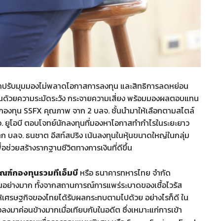
งรุกปรับมุมมองไม่พลาดโอกาสการลงทุน และสิทธิการลดหย่อน
ุนด้วยความระมัดระวัง กระจายความเสี่ยง พร้อมมองผลตอบแทน
ัดกองทุน SSFX คุณภาพ จาก 2 บลจ. ชั้นนำมาให้เลือกตามสไตล์
 ยูโอบี ตอบโจทย์นักลงทุนที่มองหาโอกาสทำกำไรในระยะยาว
 บลจ. ธนชาต อีสท์สปริง เน้นลงทุนในหุ้นขนาดใหญ่ในกลุ่ม
่อช่วยสร้างรากฐานชีวิตทางการเงินที่ดีขึ้น
ภัณฑ์กองทุนรวมทีเอ็มบี
หรือ ธนาคารทหารไทย จำกัด
วนอย่างมาก ทั้งจากสถานการณ์การแพร่ระบาดของเชื้อไวรัส
้เศรษฐกิจของไทยได้รับผลกระทบตามไปด้วย อย่างไรก็ดี ใน
ัวลงมาค่อนข้างมากเมื่อเทียบกับในอดีต ซึ่งเหมาะแก่การเข้า