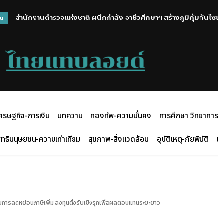
สำนักงานตำรวจแห่งชาติ ผนึกกำลัง อาชีวศึกษาฯ สร้างภูมิคุ้มกันไซเ
วน
แสนคน
ศรษฐกิจ-การเงิน
บทความ
กองทัพ-ความมั่นคง
การศึกษา วิทยาการ
ิทธิมนุษยชน-ความเท่าเทียม
สุขภาพ-สิ่งแวดล้อม
อุบัติเหตุ-ภัยพิบัติ
ับการลดหย่อนภาษีเพิ่ม ลงทุนตั้งรับเชิงรุกเพื่อผลตอบแทนระยะยาว