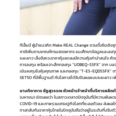
ทีเอ็มบี ผู้นำแนวคิด Make REAL Change ชวนตั้งรับเชิ
ภาษีเพิ่มตามเกณฑ์กรมสรรพากร แนะศึกษาข้อมูลและลงท
ระยะยาว เล็งจังหวะราคาหุ้นลดลงมีความคุ้มค่าน่าสนใจ ค
การลงทุน พร้อมเจาะลึกกองทุน “UOBEQ-SSFX” จาก บลจ.
เน้นลงทุนในหุ้นคุณภาพ และกองทุน “T-ES-EQDSSFX” จาก
SET50 ที่มีพื้นฐานดี กับโอกาสได้รับปันผลแบบระยะยาว เพื
นางกิดาการ ชัฏสุวรรณ หัวหน้าเจ้าหน้าที่บริหารผลิต
(มหาชน) เปิดเผยว่า ในสภาวะตลาดปัจจุบันที่มีความผันผ
COVID-19 และภาพรวมเศรษฐกิจโลกที่ชะลอตัวลง ส่งผลให
ทางกลับกันราคาหุ้นไทยในปัจจุบันถือว่าอยู่ในระดับที่ปรับต