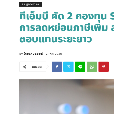
เศรษฐกิจ-การเงิน
ทีเอ็มบี คัด 2 กองทุ
การลดหย่อนภาษีเพิ่ม ลง
ตอบแทนระยะยาว
By
ไทยแทบลอยด์
21 พ.ค. 2020
แบ่งปัน