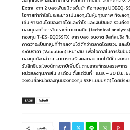
ลงทุนเพื่อหวังผลทำกำไรในระยะยาว ทีเอ็มบี จึงได้คัดสร
Extra จาก 2 บลจ.พันธมิตรชั้นนำ คือ กองทุน UOBEQ-SS
โอกาสทำกำไรในระยะยาว เน้นลงทุนในหุ้นคุณภาพ ที่จะลง
เช่น การเติบโตของรายได้และกำไร และเงินปันผล รวมถึงค
กองทุนจะทำการวิเคราะห์ทางเทคนิค (technical analysis)
กองทุน T-ES-EQDSSFX จาก บลจ. ธนชาต อีสท์สปริง ที่เน้
คาดว่าจะเป็นกลุ่มที่ทำผลงานได้ดีกว่าตลาดโดยรวม และเป็นหุ
ระดับราคา (Valuation) เหมาะสม เพื่อโอกาสในการรับปันผ
กองทุนดังกล่าวฯ สามารถสร้างผลตอบแทนได้ดีในระยะยาว แล
รับสิทธิประโยชน์ทางภาษีเพิ่มขึ้นตามเกณฑ์กรมสรรพากร อย่า
หน่วยลงทุนภายใน 3 เดือน ตั้งแต่วันที่ 1 เม.ย. – 30 มิ.ย. 
วงเงินซื้อหน่วยลงทุนของกองทุน SSF แบบปกติ) โดยมีระยะ
TAGS
ทีเอ็มบี
แบ่งปัน