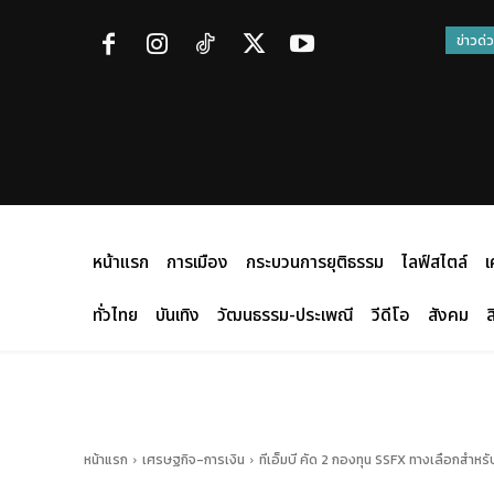
ข่าวด่
หน้าแรก
การเมือง
กระบวนการยุติธรรม
ไลฟ์สไตล์
เ
ทั่วไทย
บันเทิง
วัฒนธรรม-ประเพณี
วีดีโอ
สังคม
ส
หน้าแรก
เศรษฐกิจ-การเงิน
ทีเอ็มบี คัด 2 กองทุน SSFX ทางเลือกสำหร