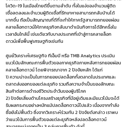
โควิด-19 ในเมืองไทยดีขึ้นตามลำดับ ทั้งในแง่ของจำนวนผู้ติด
เชื้อลดลงและจำนวนผู้ติดเชื้อที่รักษาหายสามารถกลับบ้านได้
มากขึ้น ถือเป็นสัญญาณที่ดีที่จะทำให้ภาครัฐสามารถทยอยผ่อน
คลายล็อกดาวน์ให้ภาคธุรกิจกลับมาดำเนินกิจการได้อีกครั้งใน
เวลาอันใกล้นี้ เช่นเดียวกับบางประเทศที่เข้าสู่การคลายล็อก
ดาวน์เพื่อฟื้นฟูเศรษฐกิจเช่นกัน
ศูนย์วิเคราะห์เศรษฐกิจ ทีเอ็มบี หรือ TMB Analytics ประเมิน
แนวโน้มลักษณะการฟื้นตัวของภาคธุรกิจภายหลังการทยอยผ่อน
คลายล็อกดาวน์ โดยพิจารณาจาก 2 ปัจจัยหลัก ได้แก่
1) ความน่าจะเป็นในการทยอยปลดล็อกทั้งตลาดในประเทศและ
ตลาดส่งออกของแต่ละธุรกิจ รวมถึงความจำเป็นของลักษณะ
สินค้าต่อการดำรงชีวิตประจำวันของผู้บริโภค
2) ปัจจัยเสี่ยงด้านโครงสร้างธุรกิจที่มีอยู่เดิมและมีแนวโน้มจะได้
รับผลกระทบอย่างหนักแม้ปลดล็อกดาวน์ไปแล้ว เนื่องจากกำลัง
ซื้อยังไม่ฟื้นตัว ซึ่งจากวิเคราะห์ร่วมกัน 2 ปัจจัยดังกล่าว เราพบ
ว่าแนวโน้มการฟื้นตัวของแต่ละธุรกิจหลังปลดล็อกดาวน์
สามารถแบ่งออกเป็น 3 กลุ่มการฟื้นตัว ดังนี้