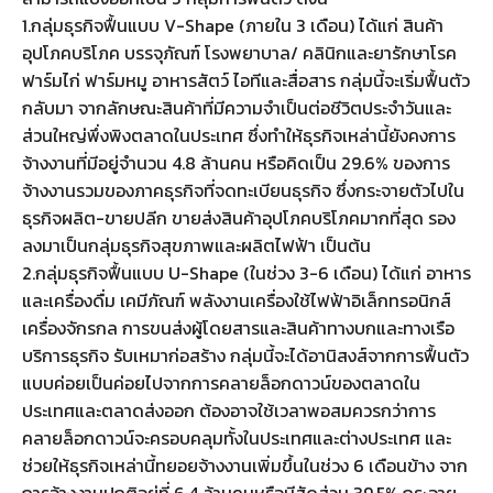
1.กลุ่มธุรกิจฟื้นแบบ V-Shape (ภายใน 3 เดือน) ได้แก่ สินค้า
อุปโภคบริโภค บรรจุภัณฑ์ โรงพยาบาล/ คลินิกและยารักษาโรค
ฟาร์มไก่ ฟาร์มหมู อาหารสัตว์ ไอทีและสื่อสาร กลุ่มนี้จะเริ่มฟื้นตัว
กลับมา จากลักษณะสินค้าที่มีความจำเป็นต่อชีวิตประจำวันและ
ส่วนใหญ่พึ่งพิงตลาดในประเทศ ซึ่งทำให้ธุรกิจเหล่านี้ยังคงการ
จ้างงานที่มีอยู่จำนวน 4.8 ล้านคน หรือคิดเป็น 29.6% ของการ
จ้างงานรวมของภาคธุรกิจที่จดทะเบียนธุรกิจ ซึ่งกระจายตัวไปใน
ธุรกิจผลิต-ขายปลีก ขายส่งสินค้าอุปโภคบริโภคมากที่สุด รอง
ลงมาเป็นกลุ่มธุรกิจสุขภาพและผลิตไฟฟ้า เป็นต้น
2.กลุ่มธุรกิจฟื้นแบบ U-Shape (ในช่วง 3-6 เดือน) ได้แก่ อาหาร
และเครื่องดื่ม เคมีภัณฑ์ พลังงานเครื่องใช้ไฟฟ้าอิเล็กทรอนิกส์
เครื่องจักรกล การขนส่งผู้โดยสารและสินค้าทางบกและทางเรือ
บริการธุรกิจ รับเหมาก่อสร้าง กลุ่มนี้จะได้อานิสงส์จากการฟื้นตัว
แบบค่อยเป็นค่อยไปจากการคลายล็อกดาวน์ของตลาดใน
ประเทศและตลาดส่งออก ต้องอาจใช้เวลาพอสมควรกว่าการ
คลายล็อกดาวน์จะครอบคลุมทั้งในประเทศและต่างประเทศ และ
ช่วยให้ธุรกิจเหล่านี้ทยอยจ้างงานเพิ่มขึ้นในช่วง 6 เดือนข้าง จาก
การจ้างงานปกติอยู่ที่ 6.4 ล้านคนหรือมีสัดส่วน 39.5% กระจาย