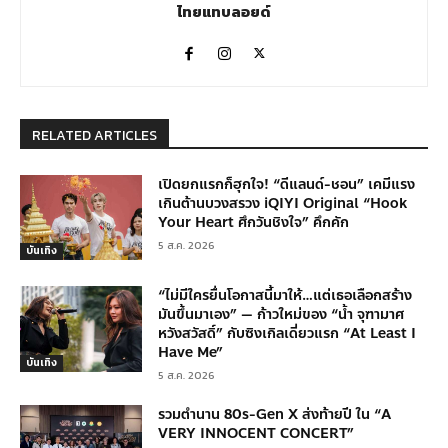
ไทยแทบลอยด์
RELATED ARTICLES
เปิดยกแรกก็ฮุกใจ! “ดีแลนด์-ชอน” เคมีแรง
เกินต้านบวงสรวง iQIYI Original “Hook
Your Heart ศึกวันชิงใจ” คึกคัก
5 ส.ค. 2026
บันเทิง
“ไม่มีใครยื่นโอกาสนี้มาให้…แต่เธอเลือกสร้าง
มันขึ้นมาเอง” — ก้าวใหม่ของ “น้ำ จุฑามาศ
หวังสวัสดิ์” กับซิงเกิลเดี่ยวแรก “At Least I
Have Me”
บันเทิง
5 ส.ค. 2026
รวมตำนาน 80s-Gen X ส่งท้ายปี ใน “A
VERY INNOCENT CONCERT”