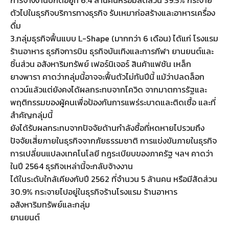
ตัวไปในธุรกิจบริการทางธุรกิจ รับเหมาก่อสร้างและอาหารเครื่อง
ดื่ม
3.กลุ่มธุรกิจฟื้นแบบ L-Shape (มากกว่า 6 เดือน) ได้แก่ โรงแรม
ร้านอาหาร ธุรกิจการบิน ธุรกิจบันเทิงและการกีฬา ยานยนต์และ
ชิ้นส่วน อสังหาริมทรัพย์ เฟอร์นิเจอร์ สินค้าแฟชัน เหล็ก
ยางพารา คาดว่ากลุ่มนี้อาจจะฟื้นตัวไม่ทันปีนี้ แม้ว่าปลดล็อก
ดาวน์แล้วแต่ยังคงได้ผลกระทบจากโควิด จากมาตการรัฐและ
พฤติกรรมของผู้คนเพื่อป้องกันการแพร่ระบาดและติดเชื้อ และที่
สำคัญกลุ่มนี้
ยังได้รับผลกระทบจากปัจจัยด้านกำลังซื้อที่หดหายไปรวมถึง
ปัจจัยเสี่ยภายในธุรกิจจากภัยธรรมชาติ การแข่งขันภายในธุรกิจ
การเปลี่ยนแปลงเทคโนโลยี กฎระเบียบของภาครัฐ ฯลฯ คาดว่า
ในปี 2564 ธุรกิจเหล่านี้จะกลับจ้างงาน
ได้ในระดับใกล้เคียงกับปี 2562 ที่จำนวน 5 ล้านคน หรือมีสัดส่วน
30.9% กระจายไปอยู่ในธุรกิจร้านโรงแรม ร้านอาหาร
อสังหาริมทรัพย์และกลุ่ม
ยานยนต์