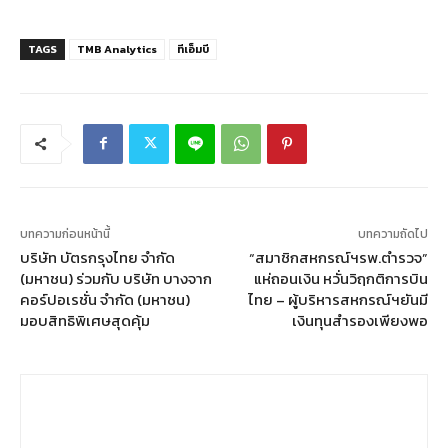
TAGS
TMB Analytics
ทีเอ็มบี
บทความก่อนหน้านี้
บทความถัดไป
บริษัท บัตรกรุงไทย จำกัด
“สมาชิกสหกรณ์ฯรพ.ตำรวจ”
(มหาชน) ร่วมกับ บริษัท บางจาก
แห่ถอนเงิน หวั่นวิฤกติการบิน
คอร์ปอเรชั่น จำกัด (มหาชน)
ไทย – ผู้บริหารสหกรณ์ฯยันมี
มอบสิทธิพิเศษสุดคุ้ม
เงินทุนสำรองเพียงพอ