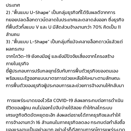
ประเทศ
2) .”ฟื้นแบบ U-Shape” เป็นกลุ่มธุรกิจที่ได้รับผลดีจากการ
ทยอยปลดล็อกดาวน์ตลาดในประเทศและตลาดส่งออก ซึ่งธุรกิจ
ที่ฟื้นตัวทั้งแบบ V และ U มีสัดส่วนจ้างงานกว่า 70% คิดเป็น 11
ล้านคน
3) .”ฟื้นแบบ L-Shape” เป็นกลุ่มที่แม้จะคลายล็อกดาวน์แล้วแต่
ผลกระทบ
จากโควิด-19 ยังคงมีอยู่ และยังมีปัจจัยเสี่ยงจากโครงสร้าง
ภายในธุรกิจ
ชี้ผู้ประกอบการปรับกลยุทธ์รับกับการฟื้นตัวธุรกิจของตนเอง
พร้อมแนะรัฐออกแบบมาตรการช่วยเหลือให้เหมาะตามลักษณะ
การฟื้นตัวของธุรกิจผู้ประกอบการและช่วยการจ้างงานให้กลับมา
การแพร่ระบาดของไวรัส COVID-19 ส่งผลกระทบต่อการดำเนิน
ชีวิตของผู้คน คนไม่ออกไปจับจ่ายใช้สอย ทำให้กลไกระบบ
เศรษฐกิจติดขัดหยุดชะงัก ส่งผลต่อรายได้ภาคธุรกิจและทำให้
การจ้างงานกว่า 16 ล้านคนในภาคธุรกิจลดลง กระทบต่อกำลังซื้อ
ของแรงงานเป็นอย่างมาก อย่างไรก็ดีสถานการณ์การแพร่ระบาด