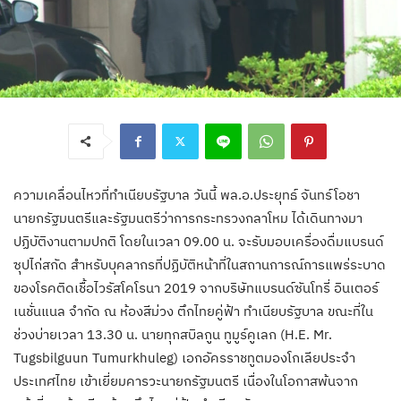
ความเคลื่อนไหวที่ทำเนียบรัฐบาล วันนี้ พล.อ.ประยุทธ์ จันทร์โอชา
นายกรัฐมนตรีและรัฐมนตรีว่าการกระทรวงกลาโหม ได้เดินทางมา
ปฏิบัติงานตามปกติ โดยในเวลา 09.00 น. จะรับมอบเครื่องดื่มแบรนด์
ซุปไก่สกัด สำหรับบุคลากรที่ปฏิบัติหน้าที่ในสถานการณ์การแพร่ระบาด
ของโรคติดเชื้อไวรัสโคโรนา 2019 จากบริษัทแบรนด์ซันโทรี่ อินเตอร์
เนชั่นแนล จำกัด ณ ห้องสีม่วง ตึกไทยคู่ฟ้า ทำเนียบรัฐบาล ขณะที่ใน
ช่วงบ่ายเวลา 13.30 น. นายทุกสบิลกูน ทูมูร์คูเลก (H.E. Mr.
Tugsbilguun Tumurkhuleg) เอกอัครราชทูตมองโกเลียประจำ
ประเทศไทย เข้าเยี่ยมคารวะนายกรัฐมนตรี เนื่องในโอกาสพ้นจาก