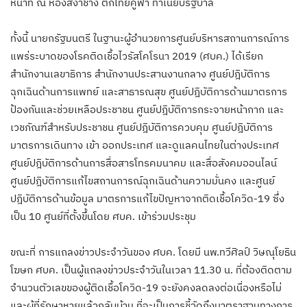
หน้าที่ ณ ห้องสีงาช้าง ตึกไทยคู่ฟ้า ทำเนียบรัฐบาล
ทั้งนี้ นายกรัฐมนตรี ในฐานะผู้อำนวยการศูนย์บริหารสถานการณ์การ
แพร่ระบาดของโรคติดเชื้อไวรัสโคโรนา 2019 (ศบค.) ได้เรียก
สำนักงานเลขาธิการ สำนักงานประสานงานกลาง ศูนย์ปฎิบัติการ
ฉุกเฉินด้านการแพทย์ และสาธารณสุข ศูนย์ปฎิบัติการด้านมาตรการ
ป้องกันและช่วยเหลือประชาชน ศูนย์ปฎิบัติการกระจายหน้ากาก และ
เวชภัณฑ์สำหรับประชาชน ศูนย์ปฎิบัติการควบคุม ศูนย์ปฎิบัติการ
มาตรการเดินทาง เข้า ออกประเทศ และดูแลคนไทยในต่างประเทศ
ศูนย์ปฎิบัติการด้านการสื่อสารโทรคมนาคม และสื่อสังคมออนไลน์
ศูนย์ปฎิบัติการแก้ไขสถานการณ์ฉุกเฉินด้านความมั่นคง และศูนย์
ปฎิบัติการด้านข้อมูล มาตรการแก้ไขปัญหาจากติดเชื้อโควิด-19 ซึ่ง
เป็น 10 ศูนย์ที่ตั้งขึ้นโดย ศบค. เข้าร่วมประชุม
ขณะที่ การแถลงข่าวประจำวันของ ศบค. โดยมี นพ.ทวีศิลป์ วิษณุโยธิน
โฆษก ศบค. เป็นผู้แถลงข่าวประจำวันในเวลา 11.30 น. ที่ต้องติดตาม
จำนวนตัวเลขของผู้ติดเชื้อโควิด-19 จะยังคงลดลงต่อเนื่องหรือไม่
และผู้ที่รักษาหายแล้วกลับบ้าน ที่จะเป็นการชี้วัดถึงมาตราฐานทางการ