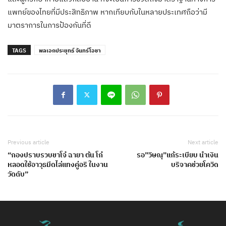
แพทย์ของไทยที่มีประสิทธิภาพ หากเทียบกับในหลายประเทศถือว่ามี
มาตราการในการป้องกันที่ดี
TAGS
พลเอกประยุทธ์ จันทร์โอชา
Previous article
Next article
“กองปราบรวบขาโจ๋ ฉายา ต้น โก๋
รอ”วิษณุ”แก้ระเบียบ นำเงิน
หลอดใช้อาวุธมีดไล่แทงคู่อริ ในงาน
บริจาคช่วยโควิด
วัดดับ”